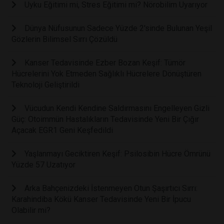
Uyku Eğitimi mi, Stres Eğitimi mi? Nörobilim Uyarıyor
Dünya Nüfusunun Sadece Yüzde 2'sinde Bulunan Yeşil
Gözlerin Bilimsel Sırrı Çözüldü
Kanser Tedavisinde Ezber Bozan Keşif: Tümör
Hücrelerini Yok Etmeden Sağlıklı Hücrelere Dönüştüren
Teknoloji Geliştirildi
Vücudun Kendi Kendine Saldırmasını Engelleyen Gizli
Güç: Otoimmün Hastalıkların Tedavisinde Yeni Bir Çığır
Açacak EGR1 Geni Keşfedildi
Yaşlanmayı Geciktiren Keşif: Psilosibin Hücre Ömrünü
Yüzde 57 Uzatıyor
Arka Bahçenizdeki İstenmeyen Otun Şaşırtıcı Sırrı:
Karahindiba Kökü Kanser Tedavisinde Yeni Bir İpucu
Olabilir mi?