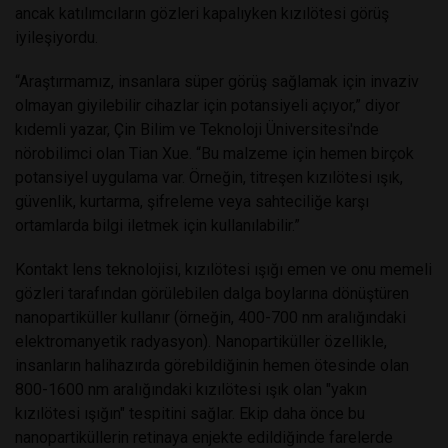
ancak katılımcıların gözleri kapalıyken kızılötesi görüş
iyileşiyordu.
“Araştırmamız, insanlara süper görüş sağlamak için invaziv
olmayan giyilebilir cihazlar için potansiyeli açıyor,” diyor
kıdemli yazar, Çin Bilim ve Teknoloji Üniversitesi'nde
nörobilimci olan Tian Xue. “Bu malzeme için hemen birçok
potansiyel uygulama var. Örneğin, titreşen kızılötesi ışık,
güvenlik, kurtarma, şifreleme veya sahteciliğe karşı
ortamlarda bilgi iletmek için kullanılabilir.”
Kontakt lens teknolojisi, kızılötesi ışığı emen ve onu memeli
gözleri tarafından görülebilen dalga boylarına dönüştüren
nanopartiküller kullanır (örneğin, 400-700 nm aralığındaki
elektromanyetik radyasyon). Nanopartiküller özellikle,
insanların halihazırda görebildiğinin hemen ötesinde olan
800-1600 nm aralığındaki kızılötesi ışık olan "yakın
kızılötesi ışığın" tespitini sağlar. Ekip daha önce bu
nanopartiküllerin retinaya enjekte edildiğinde farelerde