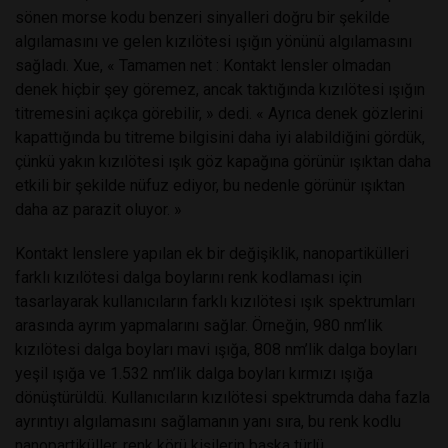
sönen morse kodu benzeri sinyalleri doğru bir şekilde
algılamasını ve gelen kızılötesi ışığın yönünü algılamasını
sağladı. Xue, « Tamamen net : Kontakt lensler olmadan
denek hiçbir şey göremez, ancak taktığında kızılötesi ışığın
titremesini açıkça görebilir, » dedi. « Ayrıca denek gözlerini
kapattığında bu titreme bilgisini daha iyi alabildiğini gördük,
çünkü yakın kızılötesi ışık göz kapağına görünür ışıktan daha
etkili bir şekilde nüfuz ediyor, bu nedenle görünür ışıktan
daha az parazit oluyor. »
Kontakt lenslere yapılan ek bir değişiklik, nanopartikülleri
farklı kızılötesi dalga boylarını renk kodlaması için
tasarlayarak kullanıcıların farklı kızılötesi ışık spektrumları
arasında ayrım yapmalarını sağlar. Örneğin, 980 nm’lik
kızılötesi dalga boyları mavi ışığa, 808 nm’lik dalga boyları
yeşil ışığa ve 1.532 nm’lik dalga boyları kırmızı ışığa
dönüştürüldü. Kullanıcıların kızılötesi spektrumda daha fazla
ayrıntıyı algılamasını sağlamanın yanı sıra, bu renk kodlu
nanopartiküller, renk körü kişilerin başka türlü