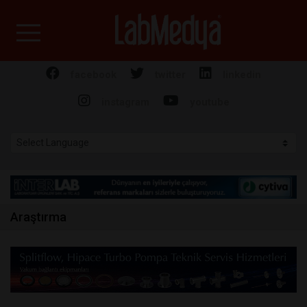
Labmedya - Laboratuv
facebook
twitter
linkedin
instagram
youtube
Araştırma