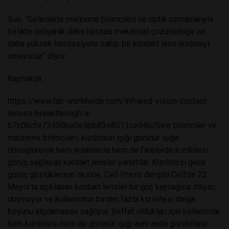
Xue, “Gelecekte malzeme bilimcileri ve optik uzmanlarıyla
birlikte çalışarak daha hassas mekansal çözünürlüğe ve
daha yüksek hassasiyete sahip bir kontakt lens üretmeyi
umuyoruz” diyor.
Kaynakça
:
https://www.lab-worldwide.com/infrared-vision-contact-
lenses-breakthrough-a-
b7c06cfe73450be5e9bb83e8511ce946/
Sinir bilimciler ve
malzeme bilimcileri, kızılötesi ışığı görünür ışığa
dönüştürerek hem insanlarda hem de farelerde kızılötesi
görüş sağlayan kontakt lensler yarattılar. Kızılötesi gece
görüş gözlüklerinin aksine, Cell Press dergisi Cell'de 22
Mayıs'ta açıklanan kontakt lensler bir güç kaynağına ihtiyaç
duymuyor ve kullanıcının birden fazla kızılötesi dalga
boyunu algılamasını sağlıyor. Şeffaf oldukları için kullanıcılar
hem kızılötesi hem de görünür ışığı aynı anda görebiliyor,