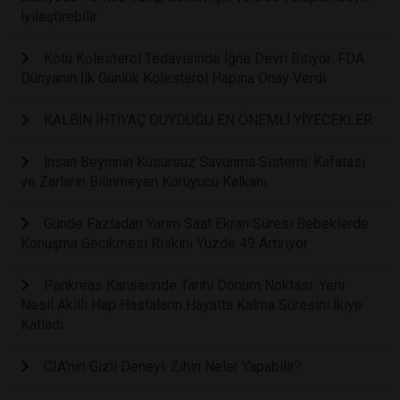
İyileştirebilir
Kötü Kolesterol Tedavisinde İğne Devri Bitiyor: FDA
Dünyanın İlk Günlük Kolesterol Hapına Onay Verdi
KALBİN İHTİYAÇ DUYDUĞU EN ÖNEMLİ YİYECEKLER
İnsan Beyninin Kusursuz Savunma Sistemi: Kafatası
ve Zarların Bilinmeyen Koruyucu Kalkanı
Günde Fazladan Yarım Saat Ekran Süresi Bebeklerde
Konuşma Gecikmesi Riskini Yüzde 49 Artırıyor
Pankreas Kanserinde Tarihi Dönüm Noktası: Yeni
Nesil Akıllı Hap Hastaların Hayatta Kalma Süresini İkiye
Katladı
CIA'nin Gizli Deneyi: Zihin Neler Yapabilir?