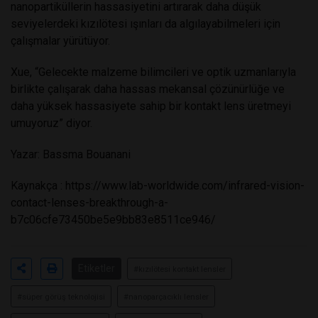
nanopartiküllerin hassasiyetini artırarak daha düşük
seviyelerdeki kızılötesi ışınları da algılayabilmeleri için
çalışmalar yürütüyor.
Xue, “Gelecekte malzeme bilimcileri ve optik uzmanlarıyla
birlikte çalışarak daha hassas mekansal çözünürlüğe ve
daha yüksek hassasiyete sahip bir kontakt lens üretmeyi
umuyoruz” diyor.
Yazar: Bassma Bouanani
Kaynakça
:
https://www.lab-worldwide.com/infrared-vision-
contact-lenses-breakthrough-a-
b7c06cfe73450be5e9bb83e8511ce946/
Etiketler
#kızılötesi kontakt lensler
#süper görüş teknolojisi
#nanoparçacıklı lensler