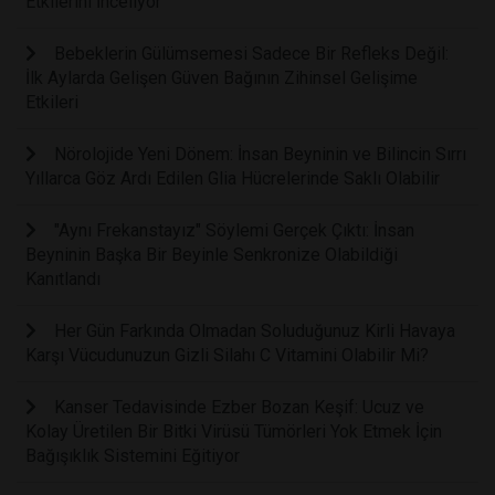
Etkilerini İnceliyor
Bebeklerin Gülümsemesi Sadece Bir Refleks Değil:
İlk Aylarda Gelişen Güven Bağının Zihinsel Gelişime
Etkileri
Nörolojide Yeni Dönem: İnsan Beyninin ve Bilincin Sırrı
Yıllarca Göz Ardı Edilen Glia Hücrelerinde Saklı Olabilir
"Aynı Frekanstayız" Söylemi Gerçek Çıktı: İnsan
Beyninin Başka Bir Beyinle Senkronize Olabildiği
Kanıtlandı
Her Gün Farkında Olmadan Soluduğunuz Kirli Havaya
Karşı Vücudunuzun Gizli Silahı C Vitamini Olabilir Mi?
Kanser Tedavisinde Ezber Bozan Keşif: Ucuz ve
Kolay Üretilen Bir Bitki Virüsü Tümörleri Yok Etmek İçin
Bağışıklık Sistemini Eğitiyor