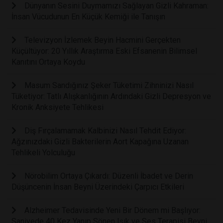
Dünyanın Sesini Duymamızı Sağlayan Gizli Kahraman:
İnsan Vücudunun En Küçük Kemiği ile Tanışın
Televizyon İzlemek Beyin Hacmini Gerçekten
Küçültüyor: 20 Yıllık Araştırma Eski Efsanenin Bilimsel
Kanıtını Ortaya Koydu
Masum Sandığınız Şeker Tüketimi Zihninizi Nasıl
Tüketiyor: Tatlı Alışkanlığının Ardındaki Gizli Depresyon ve
Kronik Anksiyete Tehlikesi
Diş Fırçalamamak Kalbinizi Nasıl Tehdit Ediyor:
Ağzınızdaki Gizli Bakterilerin Aort Kapağına Uzanan
Tehlikeli Yolculuğu
Nörobilim Ortaya Çıkardı: Düzenli İbadet ve Derin
Düşüncenin İnsan Beyni Üzerindeki Çarpıcı Etkileri
Alzheimer Tedavisinde Yeni Bir Dönem mi Başlıyor:
Saniyede 40 Kez Yanıp Sönen Işık ve Ses Terapisi Beyni