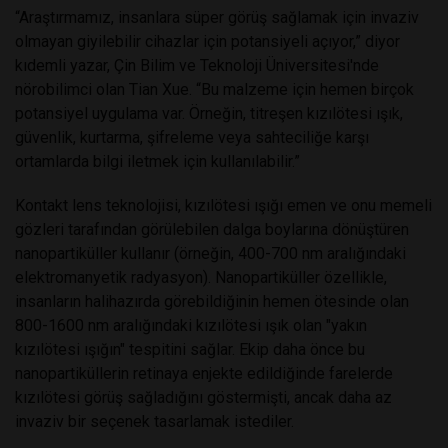
“Araştırmamız, insanlara süper görüş sağlamak için invaziv
olmayan giyilebilir cihazlar için potansiyeli açıyor,” diyor
kıdemli yazar, Çin Bilim ve Teknoloji Üniversitesi'nde
nörobilimci olan Tian Xue. “Bu malzeme için hemen birçok
potansiyel uygulama var. Örneğin, titreşen kızılötesi ışık,
güvenlik, kurtarma, şifreleme veya sahteciliğe karşı
ortamlarda bilgi iletmek için kullanılabilir.”
Kontakt lens teknolojisi, kızılötesi ışığı emen ve onu memeli
gözleri tarafından görülebilen dalga boylarına dönüştüren
nanopartiküller kullanır (örneğin, 400-700 nm aralığındaki
elektromanyetik radyasyon). Nanopartiküller özellikle,
insanların halihazırda görebildiğinin hemen ötesinde olan
800-1600 nm aralığındaki kızılötesi ışık olan "yakın
kızılötesi ışığın" tespitini sağlar. Ekip daha önce bu
nanopartiküllerin retinaya enjekte edildiğinde farelerde
kızılötesi görüş sağladığını göstermişti, ancak daha az
invaziv bir seçenek tasarlamak istediler.