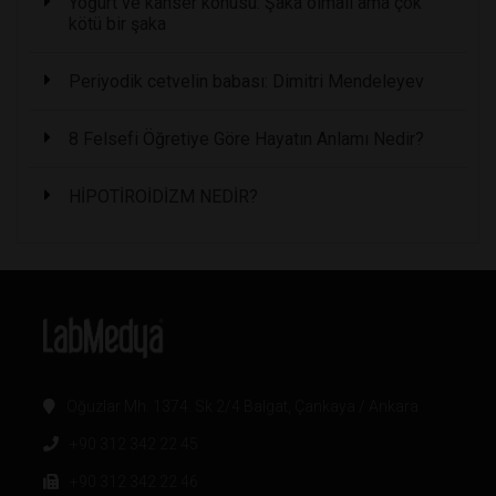
Yoğurt ve kanser konusu: Şaka olmalı ama çok
kötü bir şaka
Periyodik cetvelin babası: Dimitri Mendeleyev
8 Felsefi Öğretiye Göre Hayatın Anlamı Nedir?
HİPOTİROİDİZM NEDİR?
Oğuzlar Mh. 1374. Sk 2/4 Balgat, Çankaya / Ankara
+90 312 342 22 45
+90 312 342 22 46