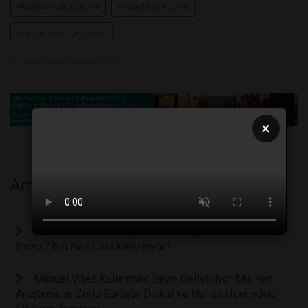
#kızılötesi ışık algılama
#insanlarda ır görüş
#renk körlüğü için çözüm
Toplam Görüntülenme 1297
×
Araştırma
Stresi Anında Sıfırlayan Kadim Yoga Duruşu: Saban
Pozu Zihni Nasıl Sakinleştiriyor?
Manuel Vites Kullanmak Beyni Geliştiriyor Mu: Yeni
Araştırmalar Zorlu Sürüşün Dikkat ve Hafıza Üzerindeki