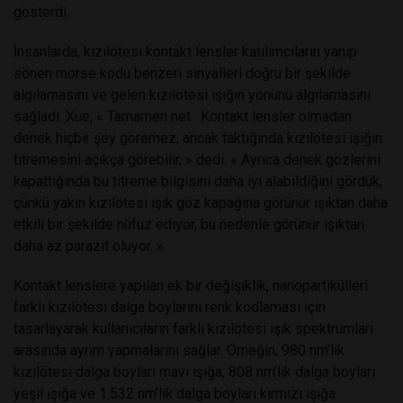
gösterdi.
İnsanlarda, kızılötesi kontakt lensler katılımcıların yanıp
sönen morse kodu benzeri sinyalleri doğru bir şekilde
algılamasını ve gelen kızılötesi ışığın yönünü algılamasını
sağladı. Xue, « Tamamen net : Kontakt lensler olmadan
denek hiçbir şey göremez, ancak taktığında kızılötesi ışığın
titremesini açıkça görebilir, » dedi. « Ayrıca denek gözlerini
kapattığında bu titreme bilgisini daha iyi alabildiğini gördük,
çünkü yakın kızılötesi ışık göz kapağına görünür ışıktan daha
etkili bir şekilde nüfuz ediyor, bu nedenle görünür ışıktan
daha az parazit oluyor. »
Kontakt lenslere yapılan ek bir değişiklik, nanopartikülleri
farklı kızılötesi dalga boylarını renk kodlaması için
tasarlayarak kullanıcıların farklı kızılötesi ışık spektrumları
arasında ayrım yapmalarını sağlar. Örneğin, 980 nm’lik
kızılötesi dalga boyları mavi ışığa, 808 nm’lik dalga boyları
yeşil ışığa ve 1.532 nm’lik dalga boyları kırmızı ışığa