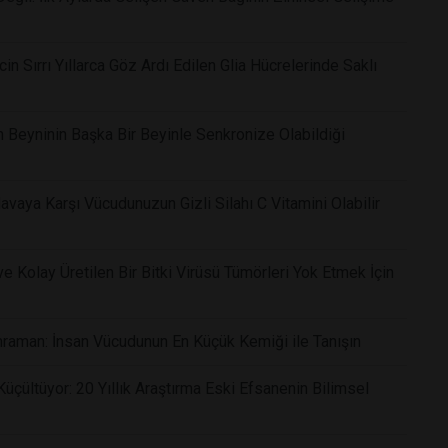
in Sırrı Yıllarca Göz Ardı Edilen Glia Hücrelerinde Saklı
n Beyninin Başka Bir Beyinle Senkronize Olabildiği
vaya Karşı Vücudunuzun Gizli Silahı C Vitamini Olabilir
 Kolay Üretilen Bir Bitki Virüsü Tümörleri Yok Etmek İçin
raman: İnsan Vücudunun En Küçük Kemiği ile Tanışın
çültüyor: 20 Yıllık Araştırma Eski Efsanenin Bilimsel