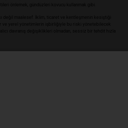
tileri önlemek, gündüzleri kovucu kullanmak gibi.
tısı değil maalesef. İklim, ticaret ve kentleşmenin kesiştiği
r ve yerel yönetimlerin işbirliğiyle bu riski yönetebilecek
lıcı davranış değişiklikleri olmadan, sessiz bir tehdit hızla
/surveillance-and-disease-data/disease-data-ecdc
st Nile virus infections in Türkiye. Eur J Clin Microbiol
/10.1007/s10096-025-05135-3
y
tig, E. (2025). Evolution of the recent habitat suitability
anean area due to land-use and climate change. Science of