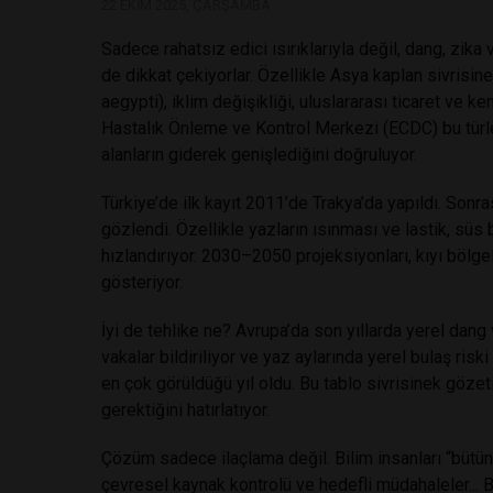
22 EKIM 2025, ÇARŞAMBA
Sadece rahatsız edici ısırıklarıyla değil, dang, zika
de dikkat çekiyorlar. Özellikle Asya kaplan sivrisi
aegypti), iklim değişikliği, uluslararası ticaret ve 
Hastalık Önleme ve Kontrol Merkezi (ECDC) bu türleri
alanların giderek genişlediğini doğruluyor.
Türkiye’de ilk kayıt 2011’de Trakya’da yapıldı. Sonra
gözlendi. Özellikle yazların ısınması ve lastik, süs bi
hızlandırıyor. 2030–2050 projeksiyonları, kıyı bölge
gösteriyor.
İyi de tehlike ne? Avrupa’da son yıllarda yerel dang v
vakalar bildiriliyor ve yaz aylarında yerel bulaş riski
en çok görüldüğü yıl oldu. Bu tablo sivrisinek gözeti
gerektiğini hatırlatıyor.
Çözüm sadece ilaçlama değil. Bilim insanları “bütün
çevresel kaynak kontrolü ve hedefli müdahaleler... Bi