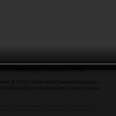
na, N., Kutateladze, T., Pekmezci, Z., ... & Campbell, L. P.
es albopictus in the Black Sea region at the range edge.
logenetics of Aedes aegypti (L., 1762)(Diptera: Culicidae)
lations with the Caucasian invasion. Turkish Journal of
e ovitrap surveillance and DNA barcoding. Vector borne
753–761.
https://doi.org/10.1089/vbz.2012.1093
., & Alten, B. (2013). First record of Stegomyia albopicta in
 and DNA barcoding. Vector-Borne and Zoonotic Diseases
lbopictus
#iklim değişikliği
#dang virüsü
#batı nil virüsü