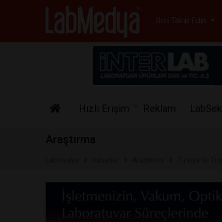
Labmedya - Laboratuv
Bizi Takip Edin
Hızlı Erişim
Reklam
LabSek
Araştırma
Labmedya
Haberler
Araştırma
Türkiye’de Trop