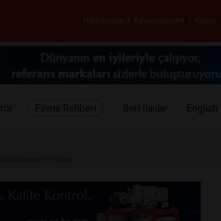
ar ve Sağlık Gazetes
Hakkımızda
|
Advertisement
|
Künye
tör
Firma Rehberi
Seri İlanlar
English 
ikal Sivrisinek Tehlikesi