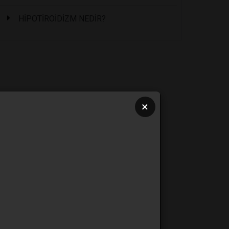
HİPOTİROİDİZM NEDİR?
×