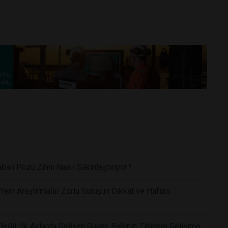
ban Pozu Zihni Nasıl Sakinleştiriyor?
Yeni Araştırmalar Zorlu Sürüşün Dikkat ve Hafıza
ğil: İlk Aylarda Gelişen Güven Bağının Zihinsel Gelişime