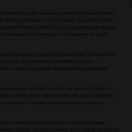
 ve chikungunya gibi virüsleri taşıyabilme potansiyelleriyle
neği (Aedes albopictus) ve sarı humma sivrisineği (Aedes
kentleşmenin etkisiyle Türkiye’de yayılım gösteriyor. Avrupa
n Avrupa’da hızla yayıldığını ve Türkiye’de de kayıtlı
sında Karadeniz kıyılarında ve İstanbul’da hızla yayıldıkları
tkisi gibi ticari ürünlerle taşınmaları bu süreci
lerin bu türler için giderek daha uygun hale geleceğini
akaları rapor ediliyor. Türkiye’de de seyahatle ilişkili
 artıyor. Ayrıca 2024, Türkiye’de Batı Nil virüsü vakalarının
mi ile insan ve hayvan vakalarının birlikte izlenmesi
leşik vektör yönetimi”ni öneriyor. Düzenli sürveyans,
reysel ölçekte ise basit önlemler etkili olabilir, haftada bir