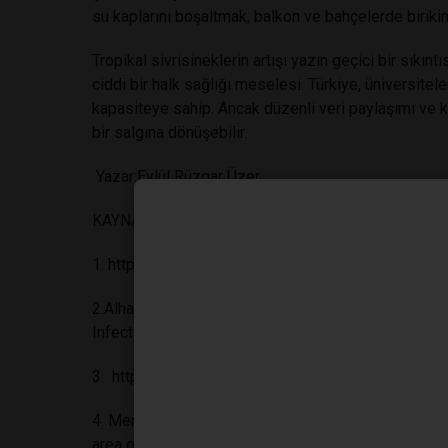
su kaplarını boşaltmak, balkon ve bahçelerde birikin
Tropikal sivrisineklerin artışı yazın geçici bir sıkın
ciddi bir halk sağlığı meselesi. Türkiye, üniversitele
kapasiteye sahip. Ancak düzenli veri paylaşımı ve ka
bir salgına dönüşebilir.
Yazar:Eylül Rüzgar Üzer
KAYNAK
1.
https://www.ecdc.europa.eu/en/west-nile-fever
2.Alhan, Ö., Koç, M.M., Batırel, A. et al. Emerging We
Infect Dis 44, 1659–1666 (2025).
https://doi.org
3.
https://www.ecdc.europa.eu/en/dengue-monthl
4. Merkenschlager, C., Bangelesa, F., Paeth, H., & Her
area of Aedes albopictus in the extended Mediterr