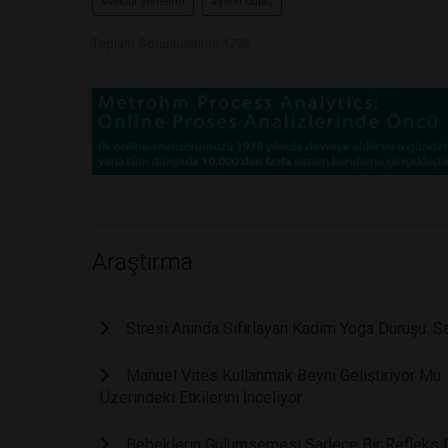
#vektör yönetimi
#yerel bulaş
Toplam Görüntülenme 1793
Araştırma
Stresi Anında Sıfırlayan Kadim Yoga Duruşu: Sa
Manuel Vites Kullanmak Beyni Geliştiriyor Mu: 
Üzerindeki Etkilerini İnceliyor
Bebeklerin Gülümsemesi Sadece Bir Refleks De