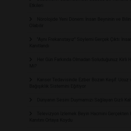
Etkileri
Nörolojide Yeni Dönem: İnsan Beyninin ve Bilinc
Olabilir
"Aynı Frekanstayız" Söylemi Gerçek Çıktı: İnsa
Kanıtlandı
Her Gün Farkında Olmadan Soluduğunuz Kirli Ha
Mi?
Kanser Tedavisinde Ezber Bozan Keşif: Ucuz ve
Bağışıklık Sistemini Eğitiyor
Dünyanın Sesini Duymamızı Sağlayan Gizli Kah
Televizyon İzlemek Beyin Hacmini Gerçekten Kü
Kanıtını Ortaya Koydu