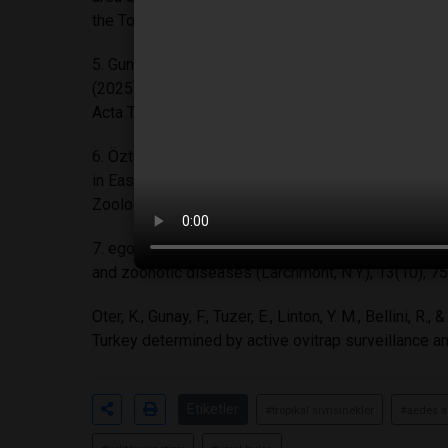
the Total Environment, 974, 179202.
5. Gunay, F., Yildirim, A., Zangaladze, E., Burkett-Cade
(2025). Predicting the potential distribution of Aed
Acta Tropica, 107661.
6. Öztürk, M., & Akiner, M. M. (2023). Molecular phy
in Eastern Black Sea area of Turkey and possible re
Zoology, 47(3), 155-169.
7. egomyia albopicta in Turkey determined by activ
and zoonotic diseases (Larchmont, N.Y.), 13(10), 
Oter, K., Gunay, F., Tuzer, E., Linton, Y. M., Bellini, R
Turkey determined by active ovitrap surveillance
Etiketler
#tropikal sivrisinekler
#aedes a