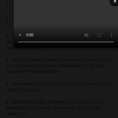
×
Uyku Eğitimi mi, Stres Eğitimi mi? Nörobilim Uyarıyor
Dünya Nüfusunun Sadece Yüzde 2'sinde Bulunan Yeşil
Gözlerin Bilimsel Sırrı Çözüldü
Kanser Tedavisinde Ezber Bozan Keşif: Tümör
Hücrelerini Yok Etmeden Sağlıklı Hücrelere Dönüştüren
Teknoloji Geliştirildi
Vücudun Kendi Kendine Saldırmasını Engelleyen Gizli
Güç: Otoimmün Hastalıkların Tedavisinde Yeni Bir Çığır
Açacak EGR1 Geni Keşfedildi
Yaşlanmayı Geciktiren Keşif: Psilosibin Hücre Ömrünü
Yüzde 57 Uzatıyor
Arka Bahçenizdeki İstenmeyen Otun Şaşırtıcı Sırrı:
Karahindiba Kökü Kanser Tedavisinde Yeni Bir İpucu
Olabilir mi?