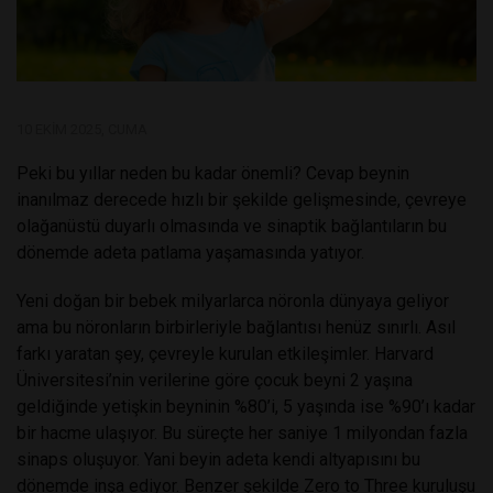
10 EKIM 2025, CUMA
Peki bu yıllar neden bu kadar önemli? Cevap beynin
inanılmaz derecede hızlı bir şekilde gelişmesinde, çevreye
olağanüstü duyarlı olmasında ve sinaptik bağlantıların bu
dönemde adeta patlama yaşamasında yatıyor.
Yeni doğan bir bebek milyarlarca nöronla dünyaya geliyor
ama bu nöronların birbirleriyle bağlantısı henüz sınırlı. Asıl
farkı yaratan şey, çevreyle kurulan etkileşimler. Harvard
Üniversitesi’nin verilerine göre çocuk beyni 2 yaşına
geldiğinde yetişkin beyninin %80’i, 5 yaşında ise %90’ı kadar
bir hacme ulaşıyor. Bu süreçte her saniye 1 milyondan fazla
sinaps oluşuyor. Yani beyin adeta kendi altyapısını bu
dönemde inşa ediyor. Benzer şekilde Zero to Three kuruluşu