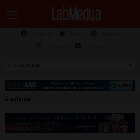
Labmedya - Laboratuv
facebook
twitter
linkedin
instagram
youtube
Araştırma