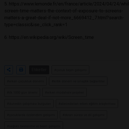
5.
https://www.lemonde.fr/en/france/article/2024/04/24/whi
screen-time-matters-the-context-of-exposure-to-screens-
matters-a-great-deal-if-not-more_6669412_7.html?search-
type=classic&ise_click_rank=1
6.
https://en.wikipedia.org/wiki/Screen_time
Etiketler
#çocuk beyin gelişimi
#erken çocukluk dönemi
#kritik dönem ve sinaptik bağlantılar
#ilk 1000 gün önemi
#erken müdahale projeleri
#dunedin çalışması bulguları
#abecedarian erken eğitim araştırması
#çocuklarda özdenetim gelişimi
#ekran süresi ve dil gelişimi
#sağlıklı beslenme ve beyin gelişimi