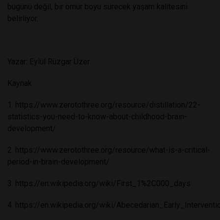
bugünü değil, bir ömür boyu sürecek yaşam kalitesini
belirliyor.
Yazar: Eylül Rüzgar Üzer
Kaynak
1.
https://www.zerotothree.org/resource/distillation/22-
statistics-you-need-to-know-about-childhood-brain-
development/
2.
https://www.zerotothree.org/resource/what-is-a-critical-
period-in-brain-development/
3.
https://en.wikipedia.org/wiki/First_1%2C000_days
4.
https://en.wikipedia.org/wiki/Abecedarian_Early_Interventi