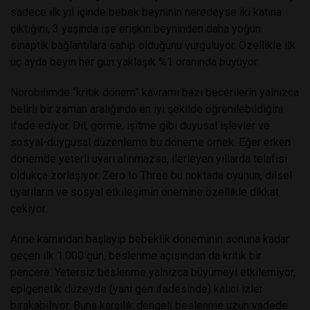
sadece ilk yıl içinde bebek beyninin neredeyse iki katına
çıktığını, 3 yaşında ise erişkin beyninden daha yoğun
sinaptik bağlantılara sahip olduğunu vurguluyor. Özellikle ilk
üç ayda beyin her gün yaklaşık %1 oranında büyüyor.
Nörobilimde “kritik dönem” kavramı bazı becerilerin yalnızca
belirli bir zaman aralığında en iyi şekilde öğrenilebildiğini
ifade ediyor. Dil, görme, işitme gibi duyusal işlevler ve
sosyal-duygusal düzenleme bu döneme örnek. Eğer erken
dönemde yeterli uyarı alınmazsa, ilerleyen yıllarda telafisi
oldukça zorlaşıyor. Zero to Three bu noktada oyunun, dilsel
uyarıların ve sosyal etkileşimin önemine özellikle dikkat
çekiyor.
Anne karnından başlayıp bebeklik döneminin sonuna kadar
geçen ilk 1.000 gün, beslenme açısından da kritik bir
pencere. Yetersiz beslenme yalnızca büyümeyi etkilemiyor,
epigenetik düzeyde (yani gen ifadesinde) kalıcı izler
bırakabiliyor. Buna karşılık dengeli beslenme uzun vadede