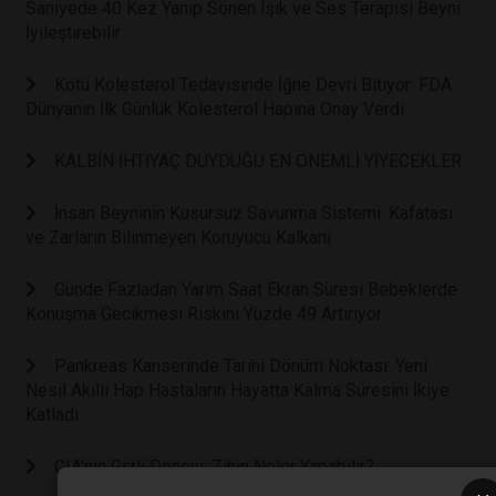
Saniyede 40 Kez Yanıp Sönen Işık ve Ses Terapisi Beyni
İyileştirebilir
Kötü Kolesterol Tedavisinde İğne Devri Bitiyor: FDA
Dünyanın İlk Günlük Kolesterol Hapına Onay Verdi
KALBİN İHTİYAÇ DUYDUĞU EN ÖNEMLİ YİYECEKLER
İnsan Beyninin Kusursuz Savunma Sistemi: Kafatası
ve Zarların Bilinmeyen Koruyucu Kalkanı
Günde Fazladan Yarım Saat Ekran Süresi Bebeklerde
Konuşma Gecikmesi Riskini Yüzde 49 Artırıyor
Pankreas Kanserinde Tarihi Dönüm Noktası: Yeni
Nesil Akıllı Hap Hastaların Hayatta Kalma Süresini İkiye
Katladı
CIA'nin Gizli Deneyi: Zihin Neler Yapabilir?