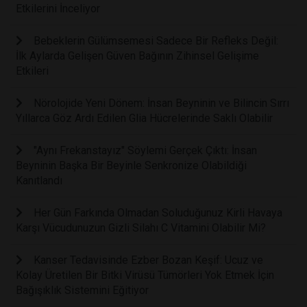
Etkilerini İnceliyor
Bebeklerin Gülümsemesi Sadece Bir Refleks Değil:
İlk Aylarda Gelişen Güven Bağının Zihinsel Gelişime
Etkileri
Nörolojide Yeni Dönem: İnsan Beyninin ve Bilincin Sırrı
Yıllarca Göz Ardı Edilen Glia Hücrelerinde Saklı Olabilir
"Aynı Frekanstayız" Söylemi Gerçek Çıktı: İnsan
Beyninin Başka Bir Beyinle Senkronize Olabildiği
Kanıtlandı
Her Gün Farkında Olmadan Soluduğunuz Kirli Havaya
Karşı Vücudunuzun Gizli Silahı C Vitamini Olabilir Mi?
Kanser Tedavisinde Ezber Bozan Keşif: Ucuz ve
Kolay Üretilen Bir Bitki Virüsü Tümörleri Yok Etmek İçin
Bağışıklık Sistemini Eğitiyor