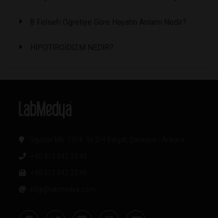
8 Felsefi Öğretiye Göre Hayatın Anlamı Nedir?
HİPOTİROİDİZM NEDİR?
Oğuzlar Mh. 1374. Sk 2/4 Balgat, Çankaya / Ankara
+90 312 342 22 45
+90 312 342 22 46
bilgi@labmedya.com