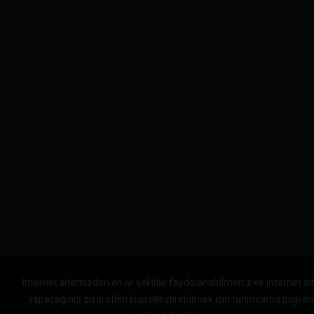
İnternet sitemizden en iyi şekilde faydalanabilmeniz ve internet s
yapacağınız ziyaretleri kişiselleştirebilmek için tanımlama bilgile