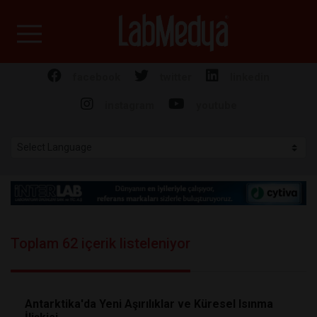
Labmedya - Laboratuv
facebook
twitter
linkedin
instagram
youtube
Toplam 62 içerik listeleniyor
Antarktika'da Yeni Aşırılıklar ve Küresel Isınma