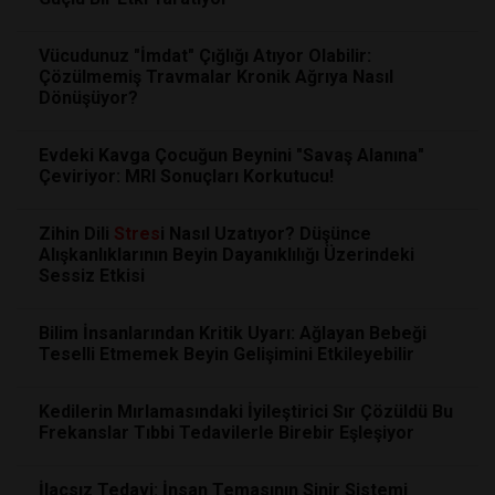
Vücudunuz "İmdat" Çığlığı Atıyor Olabilir:
Çözülmemiş Travmalar Kronik Ağrıya Nasıl
Dönüşüyor?
Evdeki Kavga Çocuğun Beynini "Savaş Alanına"
Çeviriyor: MRI Sonuçları Korkutucu!
Zihin Dili
Stres
i Nasıl Uzatıyor? Düşünce
Alışkanlıklarının Beyin Dayanıklılığı Üzerindeki
Sessiz Etkisi
Bilim İnsanlarından Kritik Uyarı: Ağlayan Bebeği
Teselli Etmemek Beyin Gelişimini Etkileyebilir
Kedilerin Mırlamasındaki İyileştirici Sır Çözüldü Bu
Frekanslar Tıbbi Tedavilerle Birebir Eşleşiyor
İlaçsız Tedavi: İnsan Temasının Sinir Sistemi