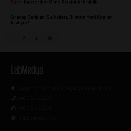
Stres
Kanserden Ölme Riskini Artırabilir
Sıradışı Canlılar: Su Ayıları, Bilimde Yeni Kapılar
Aralıyor!
1
2
Oğuzlar Mh. 1374. Sk 2/4 Balgat, Çankaya / Ankara
+90 312 342 22 45
+90 312 342 22 46
bilgi@labmedya.com