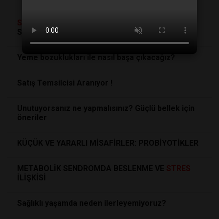
Stres
i Anında Sıfırlayan Kadim Yoga Duruşu:
Saban Pozu Zihni Nasıl Sakinleştiriyor?
Yeme bozuklukları ile nasıl başa çıkacağız?
Satış Temsilcisi Aranıyor !
Unutuyorsanız ne yapmalısınız? Güçlü bellek için
öneriler
KÜÇÜK VE YARARLI MİSAFİRLER: PROBİYOTİKLER
METABOLİK SENDROMDA BESLENME VE
STRES
İLİŞKİSİ
Sağlıklı yaşamda neden ilerleyemiyoruz?