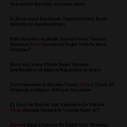
Üzerindeki Biyolojik Sıfırlama Gücü
İç Sesin Gücü Kanıtlandı: Düşünceleriniz Beyin
Hücrelerini Şekillendiriyor
Bilim İnsanları Açıkladı: Güvenli İnsan Teması
Vücudun
Stres
Seviyesini Doğal Yollarla Nasıl
Sıfırlıyor?
İkinci Kez Anne Olmak Beyni Yeniden
Şekillendirerek Bilişsel Kapasiteyi Artırıyor
Evcil Hayvanlarla Kurulan Temas
Stres
i Yüzde 30
Oranında Azaltıyor: Bilimsel Gerçekler
Ev İşleri ve Mental Yük: Kadınların En Yüksek
Stres
Kaynağı Kanepede Uzanan Eşler mi?
Stres
le Başa Çıkmanın En Doğal Yolu: Okyanus