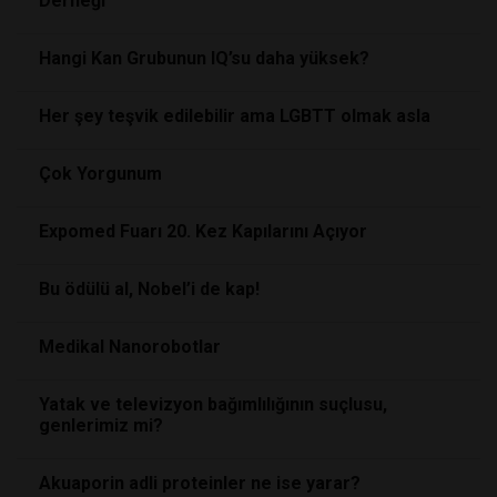
Derneği
Hangi Kan Grubunun IQ’su daha yüksek?
Her şey teşvik edilebilir ama LGBTT olmak asla
Çok Yorgunum
Expomed Fuarı 20. Kez Kapılarını Açıyor
Bu ödülü al, Nobel’i de kap!
Medikal Nanorobotlar
Yatak ve televizyon bağımlılığının suçlusu,
genlerimiz mi?
Akuaporin adli proteinler ne ise yarar?