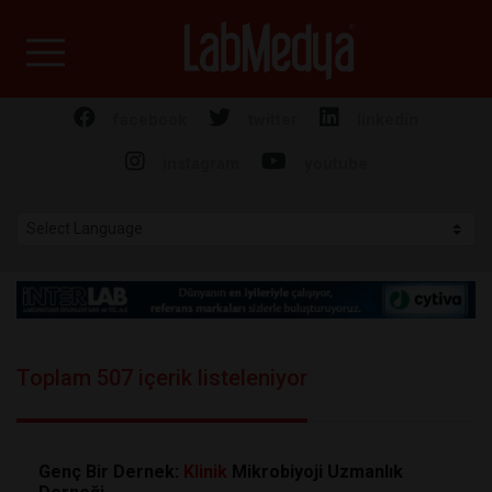
Labmedya - Laboratuv
facebook
twitter
linkedin
instagram
youtube
Toplam 507 içerik listeleniyor
Genç Bir Dernek:
Klinik
Mikrobiyoji Uzmanlık