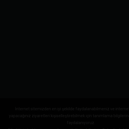
İnternet sitemizden en iyi şekilde faydalanabilmeniz ve interne
yapacağınız ziyaretleri kişiselleştirebilmek için tanımlama bilgileri
faydalanıyoruz.