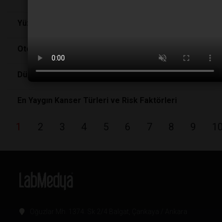
Yüz Tanıma Aracı Felci Saniyeler İçinde Algılıyor
Otomatik Bira Fabrikası Sendromu
Dünyanın İlk mRNA Akciğer Kanseri Aşısı
En Yaygın Kanser Türleri ve Risk Faktörleri
1
2
3
4
5
6
7
8
9
1
Oğuzlar Mh. 1374. Sk 2/4 Balgat, Çankaya / Ankara