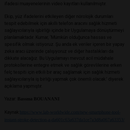
ifadesi muayenelerinin video kayıtları kullanılmıştır.
Ekip, yüz ifadelerini etkileyen diğer nörolojik durumları
tespit edebilmek için akıllı telefon aracını sağlık hizmeti
sağlayıcılarıyla işbirliği içinde bir Uygulamaya dönüştürmeyi
planlamaktadır. Kumar, ‘Mümkün olduğunca hassas ve
spesifik olmak istiyoruz. Şu anda ek veriler içeren bir yapay
zeka aracı üzerinde çalışıyoruz ve diğer hastalıkları da
dikkate alacağız. Bu Uygulamayı mevcut acil müdahale
protokollerine entegre etmek ve sağlık görevlilerine erken
felç tespiti için etkili bir araç sağlamak için sağlık hizmeti
sağlayıcılarıyla iş birliği yapmak çok önemli olacak.’ diyerek
açıklama yapmıştır.
Yazar:
Bassma BOUANANI
Kaynak:
https://www.lab-worldwide.com/new-smartphone-tool-
instant-stroke-detection-a-da601c63a637da1ce7a3d8a067a63353/