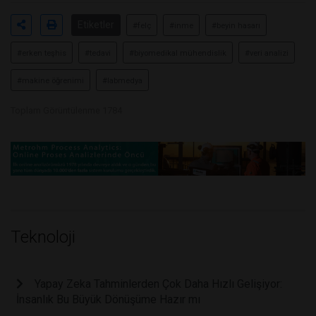
Etiketler
#felç
#inme
#beyin hasarı
#erken teşhis
#tedavi
#biyomedikal mühendislik
#veri analizi
#makine öğrenimi
#labmedya
Toplam Görüntülenme 1784
Teknoloji
Yapay Zeka Tahminlerden Çok Daha Hızlı Gelişiyor:
İnsanlık Bu Büyük Dönüşüme Hazır mı