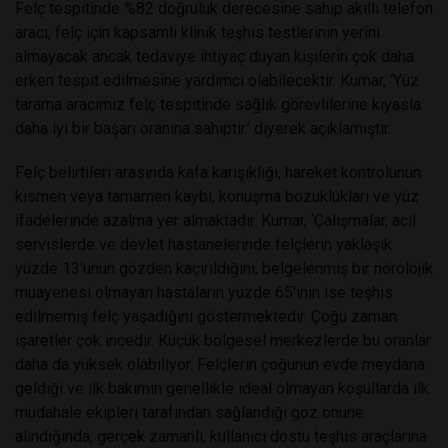
Felç tespitinde %82 doğruluk derecesine sahip akıllı telefon
aracı, felç için kapsamlı klinik teşhis testlerinin yerini
almayacak ancak tedaviye ihtiyaç duyan kişilerin çok daha
erken tespit edilmesine yardımcı olabilecektir. Kumar, ‘Yüz
tarama aracımız felç tespitinde sağlık görevlilerine kıyasla
daha iyi bir başarı oranına sahiptir.’ diyerek açıklamıştır.
Felç belirtileri arasında kafa karışıklığı, hareket kontrolünün
kısmen veya tamamen kaybı, konuşma bozuklukları ve yüz
ifadelerinde azalma yer almaktadır. Kumar, ‘Çalışmalar, acil
servislerde ve devlet hastanelerinde felçlerin yaklaşık
yüzde 13'ünün gözden kaçırıldığını, belgelenmiş bir nörolojik
muayenesi olmayan hastaların yüzde 65'inin ise teşhis
edilmemiş felç yaşadığını göstermektedir. Çoğu zaman
işaretler çok incedir. Küçük bölgesel merkezlerde bu oranlar
daha da yüksek olabiliyor. Felçlerin çoğunun evde
meydana
geldiği ve ilk bakımın genellikle ideal olmayan koşullarda ilk
müdahale ekipleri tarafından sağlandığı göz önüne
alındığında, gerçek zamanlı, kullanıcı dostu teşhis araçlarına