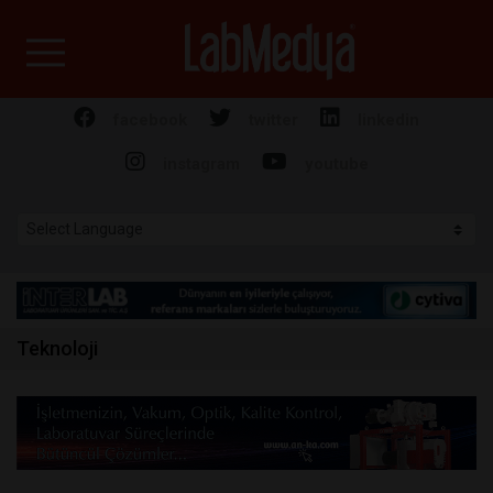
Labmedya - Laboratuv
facebook
twitter
linkedin
instagram
youtube
Teknoloji