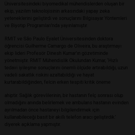
Üniversitesindeki biyomedikal mühendislerden oluşan bir
ekip, yazılım teknolojisinin arkasındaki yapay zeka
yeteneklerini geliştirdi ve sonuçlarını Bilgisayar Yöntemleri
ve Biyotıp Programları'nda yayınlamıştır.
RMIT ve São Paulo Eyalet Üniversitesinden doktora
öğrencisi Guilherme Camargo de Oliveira, bu araştırmayı
ekip lideri Profesör Dinesh Kumar'ın gözetiminde
yönetmiştir. RMIT Mühendislik Okulundan Kumar, ‘Hızlı
tedavi iyileşme sonuçlarını önemli ölçüde artırabildiği, uzun
vadeli sakatlık riskini azaltabildiği ve hayat
kurtarabildiğinden, felcin erken tespiti kritik öneme
ahiptir. Sağlık görevlilerinin, bir hastanın felç sonrası olup
olmadığını anında belirlemek ve ambulans hastanın evinden
ayrılmadan önce hastaneyi bilgilendirmek için
kullanabileceği basit bir akıllı telefon aracı geliştirdik.’
diyerek açıklama yapmıştır.