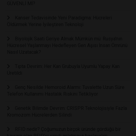
GÜVENLİ Mİ?
Kanser Tedavisinde Yeni Paradigma: Hücreleri
Öldürmek Yerine İyileştiren Teknoloji
Biyolojik Saati Geriye Almak Mümkün mü: Rusya'nın
Hücresel Yaşlanmayı Hedefleyen Gen Aşısı İnsan Ömrünü
Nasıl Uzatacak?
Tıpta Devrim: Her Kan Grubuyla Uyumlu Yapay Kan
Üretildi
Genç Nesilde Hemoroid Alarmı: Tuvalette Uzun Süre
Telefon Kullanımı Hastalık Riskini Tetikliyor
Genetik Bilimde Devrim: CRISPR Teknolojisiyle Fazla
Kromozom Hücrelerden Silindi
RFID nedir? Çoğumuzun birçok üründe gördüğü bir
kavram olan RFID’yi şimdi anlatmaya başlayalım…