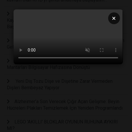
Laboratuvar Ortamında Üretilen Yapay Dokular Görme
×
Kaybı Yaşayan Milyonlarca Hasta İçin Yeni Bir Dönem
Başlatıyor
Fizikte Yeni Dönem: Bilim İnsanları Başka Bir Boyuttan
Gelen Parçacıkları Tespit Etti
Teknoloji Dünyasında Mantar Devrimi: Shiitake
Mantarları Bilgisayar Hafızasına Dönüştü
Yeni Diş Tozu Dişe ve Dişetine Zarar Vermeden
Dişleri Bembeyaz Yapıyor
Alzheimer’a Son Verecek Çığır Açan Gelişme: Beyin
Hücreleri Plakları Temizlemek İçin Yeniden Programlandı
LEGO 'AKILLI' BLOKLAR OYUNUN RUHUNA AYKIRI
MI?