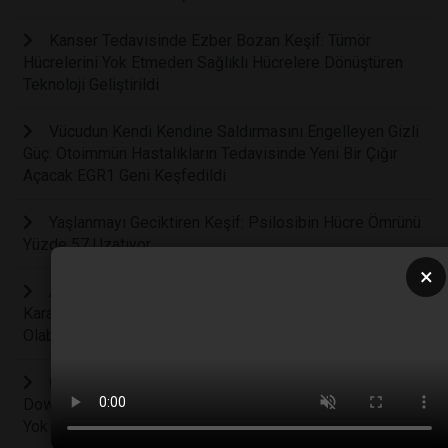
Kanser Tedavisinde Ezber Bozan Keşif: Tümör
Hücrelerini Yok Etmeden Sağlıklı Hücrelere Dönüştüren
Teknoloji Geliştirildi
Vücudun Kendi Kendine Saldırmasını Engelleyen Gizli
Güç: Otoimmün Hastalıkların Tedavisinde Yeni Bir Çığır
Açacak EGR1 Geni Keşfedildi
Yaşlanmayı Geciktiren Keşif: Psilosibin Hücre Ömrünü
Yüzde 57 Uzatıyor
×
Arka Bahçenizdeki İstenmeyen Otun Şaşırtıcı Sırrı:
Karahindiba Kökü Kanser Tedavisinde Yeni Bir İpucu
Olabilir mi?
Genetik Biliminde Devrim: Laboratuvar Ortamında
Down Sendromundan Sorumlu Fazla Kromozom Başarıyla
Yok Edildi