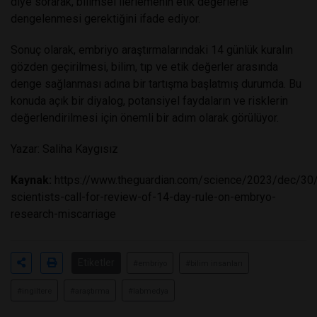
diye sorarak, bilimsel ilerlemenin etik değerlerle
dengelenmesi gerektiğini ifade ediyor.
Sonuç olarak, embriyo araştırmalarındaki 14 günlük kuralın
gözden geçirilmesi, bilim, tıp ve etik değerler arasında
denge sağlanması adına bir tartışma başlatmış durumda. Bu
konuda açık bir diyalog, potansiyel faydaların ve risklerin
değerlendirilmesi için önemli bir adım olarak görülüyor.
Yazar: Saliha Kaygısız
Kaynak:
https://www.theguardian.com/science/2023/dec/30/
scientists-call-for-review-of-14-day-rule-on-embryo-
research-miscarriage
Etiketler
#embriyo
#bilim insanları
#ingiltere
#araştırma
#labmedya