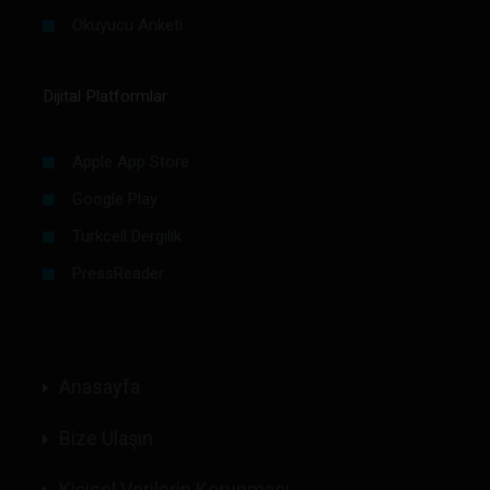
Okuyucu Anketi
Dijital Platformlar
Apple App Store
Google Play
Turkcell Dergilik
PressReader
Anasayfa
Bize Ulaşın
Kişisel Verilerin Korunması