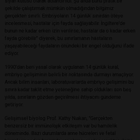
siyah kutusu olarak adlandırıldı. Şu anda bunu pratik bir
şekilde çalıştırmak mümkün olmadığından bilgimiz
gerçekten sınırlı. Embriyoların 14 günlük sınırdan öteye
incelenmesi, hastalar için fayda sağlayabilir. İngiltere'de
bunun ne kadar erken izin verilirse, hastalar da o kadar erken
fayda görebilir" diyerek, bu sınırlamanın hastaların
yaşayabileceği faydaların önündeki bir engel olduğunu ifade
ediyor.
1990'dan beri yasal olarak uygulanan 14 günlük kural,
embriyo gelişiminin belirli bir noktasında durmayı amaçlıyor.
Ancak bilim insanları, laboratuvarlarda embriyo gelişimini bu
sınıra kadar taklit etme yeteneğine sahip oldukları son beş
yılda, sınırların gözden geçirilmesi ihtiyacını gündeme
getiriyor.
Gelişimsel biyolog Prof. Kathy Niakan, "Gerçekten
benzersiz bir immünolojik etkileşim var bu hamilelik
döneminde. Bazı durumlarda anne hücreleri ve fetal