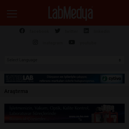
Labmedya - Laboratuv
facebook
twitter
linkedin
instagram
youtube
Araştırma