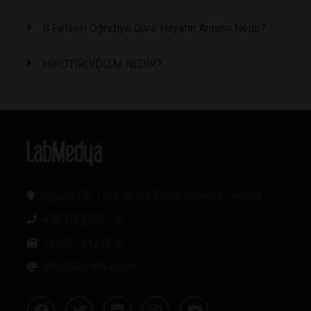
8 Felsefi Öğretiye Göre Hayatın Anlamı Nedir?
HİPOTİROİDİZM NEDİR?
Oğuzlar Mh. 1374. Sk 2/4 Balgat, Çankaya / Ankara
+90 312 342 22 45
+90 312 342 22 46
bilgi@labmedya.com