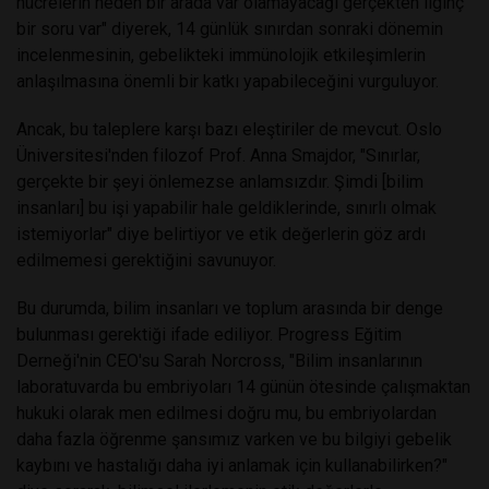
hücrelerin neden bir arada var olamayacağı gerçekten ilginç
bir soru var" diyerek, 14 günlük sınırdan sonraki dönemin
incelenmesinin, gebelikteki immünolojik etkileşimlerin
anlaşılmasına önemli bir katkı yapabileceğini vurguluyor.
Ancak, bu taleplere karşı bazı eleştiriler de mevcut. Oslo
Üniversitesi'nden filozof Prof. Anna Smajdor, "Sınırlar,
gerçekte bir şeyi önlemezse anlamsızdır. Şimdi [bilim
insanları] bu işi yapabilir hale geldiklerinde, sınırlı olmak
istemiyorlar" diye belirtiyor ve etik değerlerin göz ardı
edilmemesi gerektiğini savunuyor.
Bu durumda, bilim insanları ve toplum arasında bir denge
bulunması gerektiği ifade ediliyor. Progress Eğitim
Derneği'nin CEO'su Sarah Norcross, "Bilim insanlarının
laboratuvarda bu embriyoları 14 günün ötesinde çalışmaktan
hukuki olarak men edilmesi doğru mu, bu embriyolardan
daha fazla öğrenme şansımız varken ve bu bilgiyi gebelik
kaybını ve hastalığı daha iyi anlamak için kullanabilirken?"