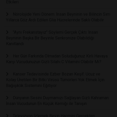
Etkileri
Nörolojide Yeni Dönem: İnsan Beyninin ve Bilincin Sırrı
Yıllarca Göz Ardı Edilen Glia Hücrelerinde Saklı Olabilir
"Aynı Frekanstayız" Söylemi Gerçek Çıktı: İnsan
Beyninin Başka Bir Beyinle Senkronize Olabildiği
Kanıtlandı
Her Gün Farkında Olmadan Soluduğunuz Kirli Havaya
Karşı Vücudunuzun Gizli Silahı C Vitamini Olabilir Mi?
Kanser Tedavisinde Ezber Bozan Keşif: Ucuz ve
Kolay Üretilen Bir Bitki Virüsü Tümörleri Yok Etmek İçin
Bağışıklık Sistemini Eğitiyor
Dünyanın Sesini Duymamızı Sağlayan Gizli Kahraman:
İnsan Vücudunun En Küçük Kemiği ile Tanışın
Televizyon İzlemek Beyin Hacmini Gerçekten