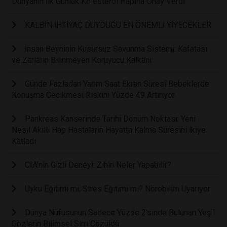
Dünyanın İlk Günlük Kolesterol Hapına Onay Verdi
KALBİN İHTİYAÇ DUYDUĞU EN ÖNEMLİ YİYECEKLER
İnsan Beyninin Kusursuz Savunma Sistemi: Kafatası
ve Zarların Bilinmeyen Koruyucu Kalkanı
Günde Fazladan Yarım Saat Ekran Süresi Bebeklerde
Konuşma Gecikmesi Riskini Yüzde 49 Artırıyor
Pankreas Kanserinde Tarihi Dönüm Noktası: Yeni
Nesil Akıllı Hap Hastaların Hayatta Kalma Süresini İkiye
Katladı
CIA'nin Gizli Deneyi: Zihin Neler Yapabilir?
Uyku Eğitimi mi, Stres Eğitimi mi? Nörobilim Uyarıyor
Dünya Nüfusunun Sadece Yüzde 2'sinde Bulunan Yeşil
Gözlerin Bilimsel Sırrı Çözüldü