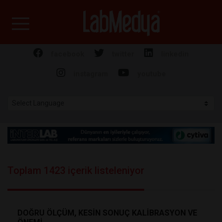
Labmedya - Laboratuv
facebook
twitter
linkedin
instagram
youtube
Toplam 1423 içerik listeleniyor
DOĞRU ÖLÇÜM, KESİN SONUÇ KALİBRASYON VE