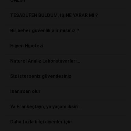
ÖNEMİ
TESADÜFEN BULDUM, İŞİNE YARAR MI ?
Bir beher güvenlik alır mısınız ?
Hijyen Hipotezi
Naturel Analiz Laboratuvarları...
Siz isterseniz güvendesiniz
İnanırsan olur
Ya Frankeştayn, ya yaşam iksiri…
Daha fazla bilgi diyenler için