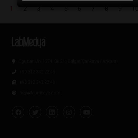
1
2
3
4
5
6
7
8
9
1
Oğuzlar Mh. 1374. Sk 2/4 Balgat, Çankaya / Ankara
+90 312 342 22 45
+90 312 342 22 46
bilgi@labmedya.com