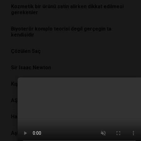
Kozmetik bir ürünü satin alirken dikkat edilmesi
gerekenler
Biyoterör komplo teorisi degil gerçegin ta
kendisidir
Çözülen Saç
Sir Isaac Newton
Kış tatilinde sağlıklı kalmanız için tüyolar
AŞKIN KİMYASI
Hangi minibüs daha iyi?
Aşk ve Ruh