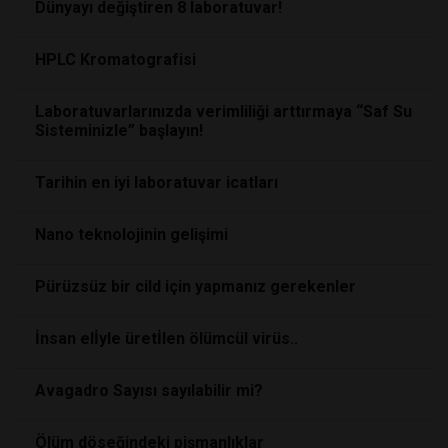
Dünyayı değiştiren 8 laboratuvar!
HPLC Kromatografisi
Laboratuvarlarınızda verimliliği arttırmaya “Saf Su
Sisteminizle” başlayın!
Tarihin en iyi laboratuvar icatları
Nano teknolojinin gelişimi
Pürüzsüz bir cild için yapmanız gerekenler
İnsan elİyle üretİlen ölümcül virüs..
Avagadro Sayısı sayılabilir mi?
Ölüm döseğindeki pişmanlıklar