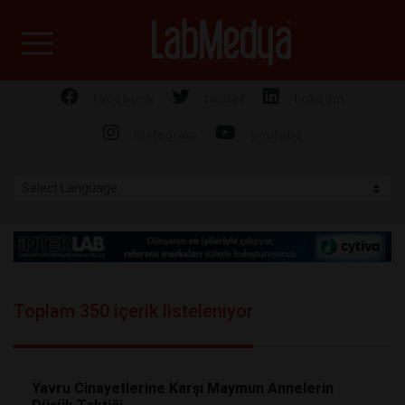
Labmedya - Laboratuv
facebook
twitter
linkedin
instagram
youtube
Toplam 350 içerik listeleniyor
Yavru Cinayetlerine Karşı Maymun Annelerin