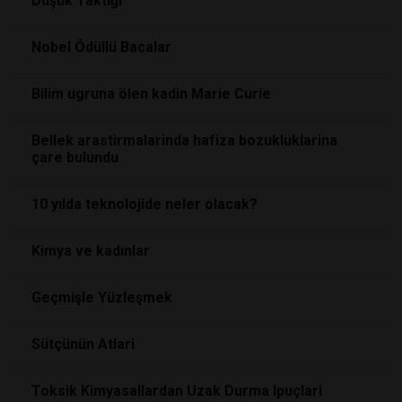
Düşük Taktiği
Nobel Ödüllü Bacalar
Bilim ugruna ölen kadin Marie Curie
Bellek arastirmalarinda hafiza bozukluklarina
çare bulundu
10 yılda teknolojide neler olacak?
Kimya ve kadınlar
Geçmişle Yüzleşmek
Sütçünün Atlari
Toksik Kimyasallardan Uzak Durma Ipuçlari