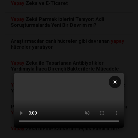
Yapay
Zeka ve E-Ticaret
Yapay
Zekâ Parmak İzlerini Tanıyor: Adli
Soruşturmalarda Yeni Bir Devrim mi?
Araştırmacılar canlı hücreler gibi davranan
yapay
hücreler yaratıyor
Yapay
Zeka ile Tasarlanan Antibiyotikler
Yardımıyla İlaca Dirençli Bakterilerle Mücadele
×
Yapay
Genomlarla Yosunlar: Endüstriyel Üretimde
Yeni Bir Dönem Başlıyor
Protein Etkileşimi Tahminlerini Dönüştürecek Yeni
Yapay
Zeka Araç Seti
Yapay
zeka meme kanserini teşhis edebilir mi?