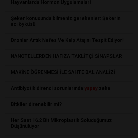
Hayvanlarda Hormon Uygulamalari
Şeker konusunda bilmeniz gerekenler: Şekerin
acı öyküsü
Dronlar Artık Nefes Ve Kalp Atışını Tespit Ediyor!
NANOTELLERDEN HAFIZA TAKLİTÇİ SİNAPSLAR
MAKİNE ÖĞRENMESİ İLE SAHTE BAL ANALİZİ
Antibiyotik direnci sorunlarında
yapay
zeka
Bitkiler direnebilir mi?
Her Saat 16.2 Bit Mikroplastik Soluduğumuz
Düşünülüyor