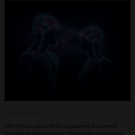
09 ARALIK 2025, SALI
Bilim dünyası, uzun yıllardır duyguların ve düşüncelerin
fizyolojik etkilerini araştırıyor. Son bulgular, zihnin bedeni