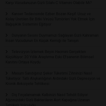
Karşı Vücudunuzun Gizli Silahı C Vitamini Olabilir Mi?
Kanser Tedavisinde Ezber Bozan Keşif: Ucuz ve
Kolay Üretilen Bir Bitki Virüsü Tümörleri Yok Etmek İçin
Bağışıklık Sistemini Eğitiyor
Dünyanın Sesini Duymamızı Sağlayan Gizli Kahraman:
İnsan Vücudunun En Küçük Kemiği ile Tanışın
Televizyon İzlemek Beyin Hacmini Gerçekten
Küçültüyor: 20 Yıllık Araştırma Eski Efsanenin Bilimsel
Kanıtını Ortaya Koydu
Masum Sandığınız Şeker Tüketimi Zihninizi Nasıl
Tüketiyor: Tatlı Alışkanlığının Ardındaki Gizli Depresyon ve
Kronik Anksiyete Tehlikesi
Diş Fırçalamamak Kalbinizi Nasıl Tehdit Ediyor:
Ağzınızdaki Gizli Bakterilerin Aort Kapağına Uzanan
Tehlikeli Yolculuğu