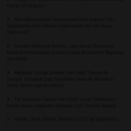
Yüzde 57 Uzatıyor
Arka Bahçenizdeki İstenmeyen Otun Şaşırtıcı Sırrı:
Karahindiba Kökü Kanser Tedavisinde Yeni Bir İpucu
Olabilir mi?
Genetik Biliminde Devrim: Laboratuvar Ortamında
Down Sendromundan Sorumlu Fazla Kromozom Başarıyla
Yok Edildi
Babadan Çocuğa Sadece Gen Değil Travma da
Geçiyor: Çocukluk Çağı Travmaları Gelecek Nesillerin
Stres Yanıtını Şekillendiriyor
Tıp Dünyasını Sarsan Yeni Keşif: İnsan Kafatasının
İçinde Beyne Doğrudan Bağlanan Gizli Tüneller Bulund
YAPAY ZEKÂ ERKEN TANIDA YÜZDE 80 BAŞARISIZ