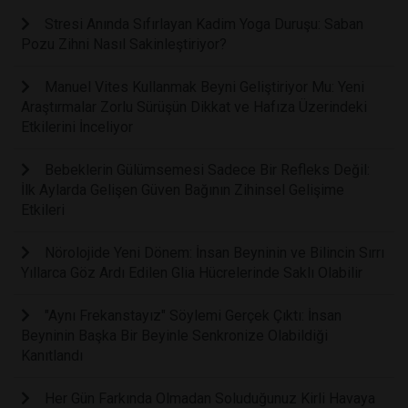
Stresi Anında Sıfırlayan Kadim Yoga Duruşu: Saban
Pozu Zihni Nasıl Sakinleştiriyor?
Manuel Vites Kullanmak Beyni Geliştiriyor Mu: Yeni
Araştırmalar Zorlu Sürüşün Dikkat ve Hafıza Üzerindeki
Etkilerini İnceliyor
Bebeklerin Gülümsemesi Sadece Bir Refleks Değil:
İlk Aylarda Gelişen Güven Bağının Zihinsel Gelişime
Etkileri
Nörolojide Yeni Dönem: İnsan Beyninin ve Bilincin Sırrı
Yıllarca Göz Ardı Edilen Glia Hücrelerinde Saklı Olabilir
"Aynı Frekanstayız" Söylemi Gerçek Çıktı: İnsan
Beyninin Başka Bir Beyinle Senkronize Olabildiği
Kanıtlandı
Her Gün Farkında Olmadan Soluduğunuz Kirli Havaya