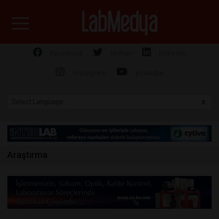
Labmedya - Laboratuv
facebook
twitter
linkedin
instagram
youtube
Araştırma