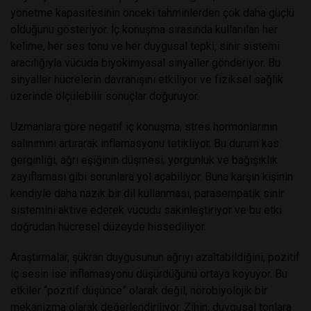
yönetme kapasitesinin önceki tahminlerden çok daha güçlü
olduğunu gösteriyor. İç konuşma sırasında kullanılan her
kelime, her ses tonu ve her duygusal tepki, sinir sistemi
aracılığıyla vücuda biyokimyasal sinyaller gönderiyor. Bu
sinyaller hücrelerin davranışını etkiliyor ve fiziksel sağlık
üzerinde ölçülebilir sonuçlar doğuruyor.
Uzmanlara göre negatif iç konuşma, stres hormonlarının
salınımını artırarak inflamasyonu tetikliyor. Bu durum kas
gerginliği, ağrı eşiğinin düşmesi, yorgunluk ve bağışıklık
zayıflaması gibi sorunlara yol açabiliyor. Buna karşın kişinin
kendiyle daha nazik bir dil kullanması, parasempatik sinir
sistemini aktive ederek vücudu sakinleştiriyor ve bu etki
doğrudan hücresel düzeyde hissediliyor.
Araştırmalar, şükran duygusunun ağrıyı azaltabildiğini, pozitif
iç sesin ise inflamasyonu düşürdüğünü ortaya koyuyor. Bu
etkiler “pozitif düşünce” olarak değil, nörobiyolojik bir
mekanizma olarak değerlendiriliyor. Zihin, duygusal tonlara