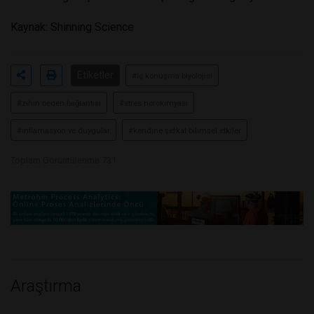
Kaynak: Shinning Science
Etiketler
#iç konuşma biyolojisi
#zihin beden bağlantısı
#stres nörokimyası
#inflamasyon ve duygular
#kendine şefkat bilimsel etkiler
Toplam Görüntülenme 731
Araştırma