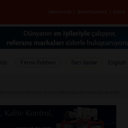
ar ve Sağlık Gazetes
Hakkımızda
|
Advertisement
|
Künye
tör
Firma Rehberi
Seri İlanlar
English 
izlemek beyninize korku ve belirsizlikle başa çıkma pratiği yaptırıyor.