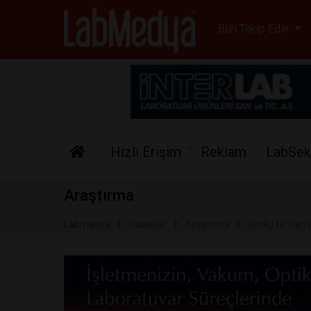
Labmedya - Laboratuv
Bizi Takip Edin
Hızlı Erişim
Reklam
LabSek
Araştırma
Labmedya
Haberler
Araştırma
Korku filmleri 