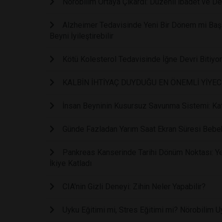
Nörobilim Ortaya Çıkardı: Düzenli İbadet ve De
Alzheimer Tedavisinde Yeni Bir Dönem mi Başl
Beyni İyileştirebilir
Kötü Kolesterol Tedavisinde İğne Devri Bitiyo
KALBİN İHTİYAÇ DUYDUĞU EN ÖNEMLİ YİYE
İnsan Beyninin Kusursuz Savunma Sistemi: Kaf
Günde Fazladan Yarım Saat Ekran Süresi Bebe
Pankreas Kanserinde Tarihi Dönüm Noktası: Yen
İkiye Katladı
CIA'nin Gizli Deneyi: Zihin Neler Yapabilir?
Uyku Eğitimi mi, Stres Eğitimi mi? Nörobilim U