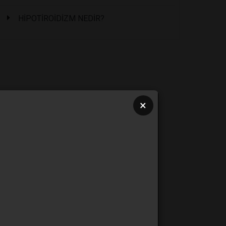
HİPOTİROİDİZM NEDİR?
×