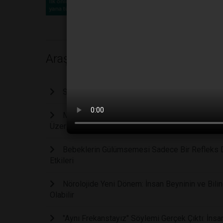
Araştırma
Stresi Anında Sıfırlayan Kadim Yoga Duruşu: Sa
Manuel Vites Kullanmak Beyni Geliştiriyor Mu: 
Üzerindeki Etkilerini İnceliyor
Bebeklerin Gülümsemesi Sadece Bir Refleks De
Etkileri
Nörolojide Yeni Dönem: İnsan Beyninin ve Bilinc
Olabilir
"Aynı Frekanstayız" Söylemi Gerçek Çıktı: İnsa