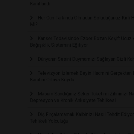
Kanıtlandı
Her Gün Farkında Olmadan Soluduğunuz Kirli Ha
Mi?
Kanser Tedavisinde Ezber Bozan Keşif: Ucuz ve
Bağışıklık Sistemini Eğitiyor
Dünyanın Sesini Duymamızı Sağlayan Gizli Kah
Televizyon İzlemek Beyin Hacmini Gerçekten Kü
Kanıtını Ortaya Koydu
Masum Sandığınız Şeker Tüketimi Zihninizi Nasıl
Depresyon ve Kronik Anksiyete Tehlikesi
Diş Fırçalamamak Kalbinizi Nasıl Tehdit Ediyor
Tehlikeli Yolculuğu