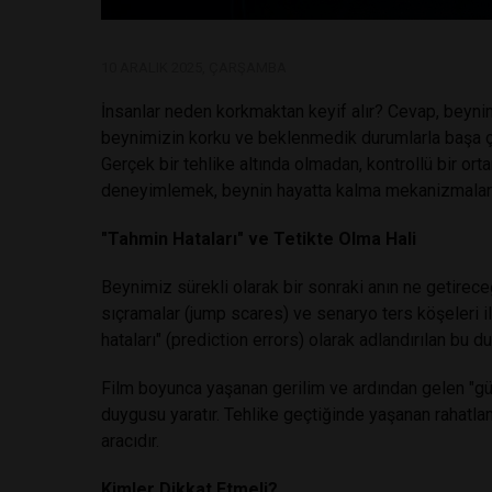
10 ARALIK 2025, ÇARŞAMBA
İnsanlar neden korkmaktan keyif alır? Cevap, beynim
beynimizin korku ve beklenmedik durumlarla başa çı
Gerçek bir tehlike altında olmadan, kontrollü bir 
deneyimlemek, beynin hayatta kalma mekanizmalarını 
"Tahmin Hataları" ve Tetikte Olma Hali
Beynimiz sürekli olarak bir sonraki anın ne getirece
sıçramalar (jump scares) ve senaryo ters köşeleri i
hataları" (prediction errors) olarak adlandırılan bu du
Film boyunca yaşanan gerilim ve ardından gelen "güve
duygusu yaratır. Tehlike geçtiğinde yaşanan rahatlam
aracıdır.
Kimler Dikkat Etmeli?