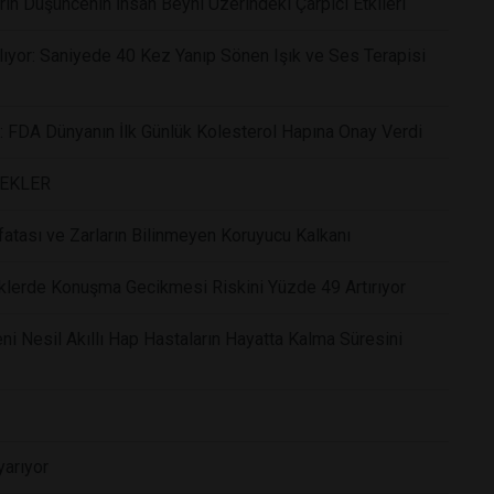
rin Düşüncenin İnsan Beyni Üzerindeki Çarpıcı Etkileri
ıyor: Saniyede 40 Kez Yanıp Sönen Işık ve Ses Terapisi
r: FDA Dünyanın İlk Günlük Kolesterol Hapına Onay Verdi
CEKLER
atası ve Zarların Bilinmeyen Koruyucu Kalkanı
klerde Konuşma Gecikmesi Riskini Yüzde 49 Artırıyor
i Nesil Akıllı Hap Hastaların Hayatta Kalma Süresini
yarıyor