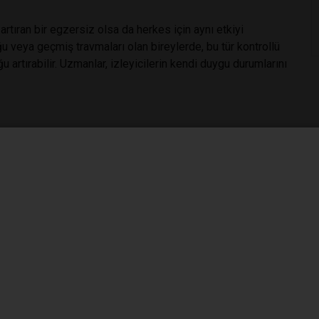
artıran bir egzersiz olsa da herkes için aynı etkiyi
u veya geçmiş travmaları olan bireylerde, bu tür kontrollü
 artırabilir. Uzmanlar, izleyicilerin kendi duygu durumlarını
korku filmi izleriz
#beyin ve korku ilişkisi
ku simülasyonu
#anksiyete ve korku filmleri
pisi