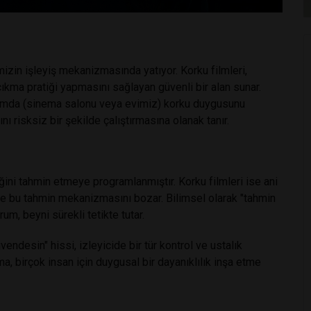
izin işleyiş mekanizmasında yatıyor. Korku filmleri,
kma pratiği yapmasını sağlayan güvenli bir alan sunar.
ortamda (sinema salonu veya evimiz) korku duygusunu
risksiz bir şekilde çalıştırmasına olanak tanır.
ğini tahmin etmeye programlanmıştır. Korku filmleri ise ani
le bu tahmin mekanizmasını bozar. Bilimsel olarak "tahmin
rum, beyni sürekli tetikte tutar.
ndesin" hissi, izleyicide bir tür kontrol ve ustalık
a, birçok insan için duygusal bir dayanıklılık inşa etme