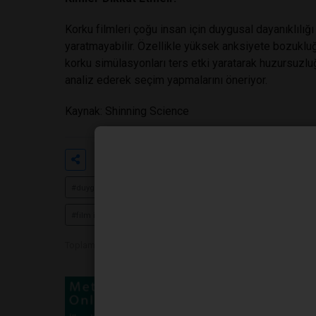
Korku filmleri çoğu insan için duygusal dayanıklılığı 
yaratmayabilir. Özellikle yüksek anksiyete bozukluğ
korku simülasyonları ters etki yaratarak huzursuzluğu
analiz ederek seçim yapmalarını öneriyor.
Kaynak: Shinning Science
Etiketler
#korku filmi psikolojisi
#neden 
#duygusal dayanıklılık ve sinema
#jump scare etkisi
#kor
#film izleme alışkanlıkları
#psikolojik gerilim
#sinema tera
Toplam Görüntülenme 1122