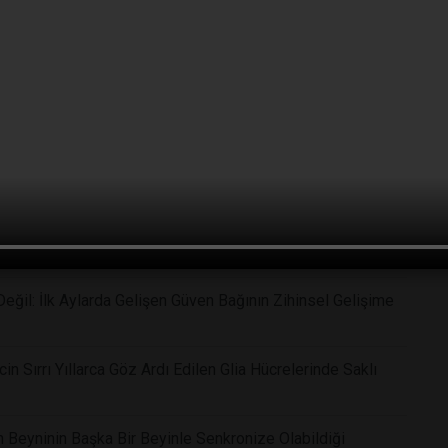
ban Pozu Zihni Nasıl Sakinleştiriyor?
Yeni Araştırmalar Zorlu Sürüşün Dikkat ve Hafıza
ğil: İlk Aylarda Gelişen Güven Bağının Zihinsel Gelişime
in Sırrı Yıllarca Göz Ardı Edilen Glia Hücrelerinde Saklı
n Beyninin Başka Bir Beyinle Senkronize Olabildiği