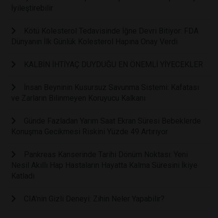
İyileştirebilir
Kötü Kolesterol Tedavisinde İğne Devri Bitiyor: FDA
Dünyanın İlk Günlük Kolesterol Hapına Onay Verdi
KALBİN İHTİYAÇ DUYDUĞU EN ÖNEMLİ YİYECEKLER
İnsan Beyninin Kusursuz Savunma Sistemi: Kafatası
ve Zarların Bilinmeyen Koruyucu Kalkanı
Günde Fazladan Yarım Saat Ekran Süresi Bebeklerde
Konuşma Gecikmesi Riskini Yüzde 49 Artırıyor
Pankreas Kanserinde Tarihi Dönüm Noktası: Yeni
Nesil Akıllı Hap Hastaların Hayatta Kalma Süresini İkiye
Katladı
CIA'nin Gizli Deneyi: Zihin Neler Yapabilir?