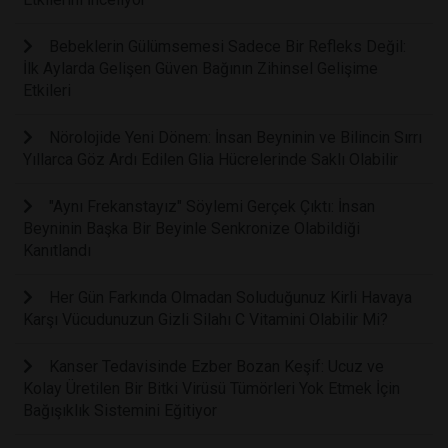
Bebeklerin Gülümsemesi Sadece Bir Refleks Değil:
İlk Aylarda Gelişen Güven Bağının Zihinsel Gelişime
Etkileri
Nörolojide Yeni Dönem: İnsan Beyninin ve Bilincin Sırrı
Yıllarca Göz Ardı Edilen Glia Hücrelerinde Saklı Olabilir
"Aynı Frekanstayız" Söylemi Gerçek Çıktı: İnsan
Beyninin Başka Bir Beyinle Senkronize Olabildiği
Kanıtlandı
Her Gün Farkında Olmadan Soluduğunuz Kirli Havaya
Karşı Vücudunuzun Gizli Silahı C Vitamini Olabilir Mi?
Kanser Tedavisinde Ezber Bozan Keşif: Ucuz ve
Kolay Üretilen Bir Bitki Virüsü Tümörleri Yok Etmek İçin
Bağışıklık Sistemini Eğitiyor