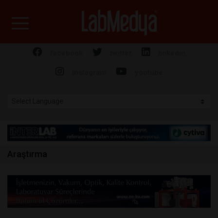
Labmedya - Laboratuv
facebook
twitter
linkedin
instagram
youtube
Araştırma