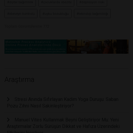
#dijital bağımlılık
#çocuklarda obezite
#depresyon riski
#ebeveyn kontrolü
#uyku bozukluğu
#teknoloji bağımlılığı
Toplam Görüntülenme 772
Araştırma
Stresi Anında Sıfırlayan Kadim Yoga Duruşu: Saban
Pozu Zihni Nasıl Sakinleştiriyor?
Manuel Vites Kullanmak Beyni Geliştiriyor Mu: Yeni
Araştırmalar Zorlu Sürüşün Dikkat ve Hafıza Üzerindeki
Etkilerini İnceliyor