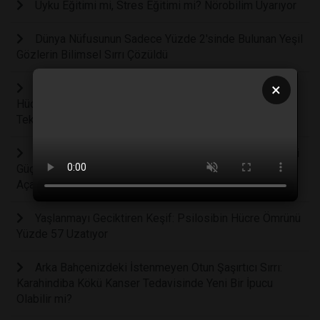
Uyku Eğitimi mi, Stres Eğitimi mi? Nörobilim Uyarıyor
Dünya Nüfusunun Sadece Yüzde 2'sinde Bulunan Yeşil
Gözlerin Bilimsel Sırrı Çözüldü
×
Kanser Tedavisinde Ezber Bozan Keşif: Tümör
Hücrelerini Yok Etmeden Sağlıklı Hücrelere Dönüştüren
Teknoloji Geliştirildi
Vücudun Kendi Kendine Saldırmasını Engelleyen Gizli
Güç: Otoimmün Hastalıkların Tedavisinde Yeni Bir Çığır
Açacak EGR1 Geni Keşfedildi
Yaşlanmayı Geciktiren Keşif: Psilosibin Hücre Ömrünü
Yüzde 57 Uzatıyor
Arka Bahçenizdeki İstenmeyen Otun Şaşırtıcı Sırrı:
Karahindiba Kökü Kanser Tedavisinde Yeni Bir İpucu
Olabilir mi?