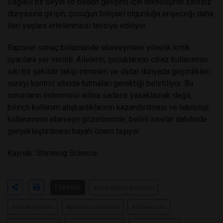
Sağlıklı bir beyin ve beden gelişimi için teknolojinin sınırsız
dünyasına girişin, çocuğun bilişsel olgunluğa erişeceği daha
ileri yaşlara ertelenmesi tavsiye ediliyor.
Raporun sonuç bölümünde ebeveynlere yönelik kritik
uyarılara yer verildi. Ailelerin, çocuklarının cihaz kullanımını
sıkı bir şekilde takip etmeleri ve dijital dünyada geçirdikleri
süreyi kontrol altında tutmaları gerektiği belirtiliyor. Bu
sorunların önlenmesi adına sadece yasaklamak değil,
bilinçli kullanım alışkanlıklarının kazandırılması ve teknoloji
kullanımının ebeveyn gözetiminde, belirli sınırlar dahilinde
gerçekleştirilmesi hayati önem taşıyor.
Kaynak: Shininnig Science
Etiketler
#akıllı telefon kullanımı
#çocuk gelişimi
#pediatri araştırması
#13 yaş sınırı