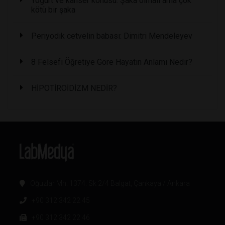
Yoğurt ve kanser konusu: Şaka olmalı ama çok
kötü bir şaka
Periyodik cetvelin babası: Dimitri Mendeleyev
8 Felsefi Öğretiye Göre Hayatın Anlamı Nedir?
HİPOTİROİDİZM NEDİR?
Oğuzlar Mh. 1374. Sk 2/4 Balgat, Çankaya / Ankara
+90 312 342 22 45
+90 312 342 22 46