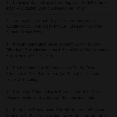
Dünyanın Sesini Duymamızı Sağlayan Gizli Kahraman:
İnsan Vücudunun En Küçük Kemiği ile Tanışın
Televizyon İzlemek Beyin Hacmini Gerçekten
Küçültüyor: 20 Yıllık Araştırma Eski Efsanenin Bilimsel
Kanıtını Ortaya Koydu
Masum Sandığınız Şeker Tüketimi Zihninizi Nasıl
Tüketiyor: Tatlı Alışkanlığının Ardındaki Gizli Depresyon ve
Kronik Anksiyete Tehlikesi
Diş Fırçalamamak Kalbinizi Nasıl Tehdit Ediyor:
Ağzınızdaki Gizli Bakterilerin Aort Kapağına Uzanan
Tehlikeli Yolculuğu
Nörobilim Ortaya Çıkardı: Düzenli İbadet ve Derin
Düşüncenin İnsan Beyni Üzerindeki Çarpıcı Etkileri
Alzheimer Tedavisinde Yeni Bir Dönem mi Başlıyor:
Saniyede 40 Kez Yanıp Sönen Işık ve Ses Terapisi Beyni