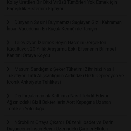
Kolay Üretilen Bir Bitki Virüsü Tümörleri Yok Etmek İçin
Bağışıklık Sistemini Eğitiyor
Dünyanın Sesini Duymamızı Sağlayan Gizli Kahraman:
İnsan Vücudunun En Küçük Kemiği ile Tanışın
Televizyon İzlemek Beyin Hacmini Gerçekten
Küçültüyor: 20 Yıllık Araştırma Eski Efsanenin Bilimsel
Kanıtını Ortaya Koydu
Masum Sandığınız Şeker Tüketimi Zihninizi Nasıl
Tüketiyor: Tatlı Alışkanlığının Ardındaki Gizli Depresyon ve
Kronik Anksiyete Tehlikesi
Diş Fırçalamamak Kalbinizi Nasıl Tehdit Ediyor:
Ağzınızdaki Gizli Bakterilerin Aort Kapağına Uzanan
Tehlikeli Yolculuğu
Nörobilim Ortaya Çıkardı: Düzenli İbadet ve Derin
Düşüncenin İnsan Beyni Üzerindeki Çarpıcı Etkileri