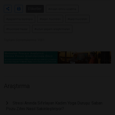
Etiketler
#insan ömrü uzatma
#yaşlanma biyolojisi
#beyin hücreleri
#kalp hücreleri
#hücresel hasar
#uzun yaşam araştırmaları
Toplam Görüntülenme 1061
Araştırma
Stresi Anında Sıfırlayan Kadim Yoga Duruşu: Saban
Pozu Zihni Nasıl Sakinleştiriyor?