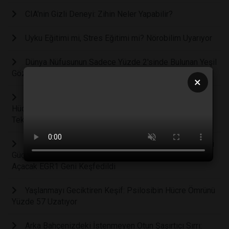
CIA'nin Gizli Deneyi: Zihin Neler Yapabilir?
Uyku Eğitimi mi, Stres Eğitimi mi? Nörobilim Uyarıyor
Dünya Nüfusunun Sadece Yüzde 2'sinde Bulunan Yeşil
Gözlerin Bilimsel Sırrı Çözüldü
×
Kanser Tedavisinde Ezber Bozan Keşif: Tümör
Hücrelerini Yok Etmeden Sağlıklı Hücrelere Dönüştüren
Teknoloji Geliştirildi
Vücudun Kendi Kendine Saldırmasını Engelleyen Gizli
Güç: Otoimmün Hastalıkların Tedavisinde Yeni Bir Çığır
Açacak EGR1 Geni Keşfedildi
Yaşlanmayı Geciktiren Keşif: Psilosibin Hücre Ömrünü
Yüzde 57 Uzatıyor
Arka Bahçenizdeki İstenmeyen Otun Şaşırtıcı Sırrı: