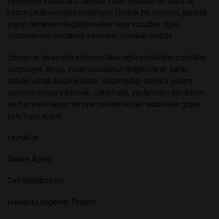
yenilerinin konulması halinde insan ömrünün iki hatta üç
katına çıkabileceğini öngörüyor. Üstelik bu senaryo, genetik
yapıyı tamamen değiştirmeden veya vücudun diğer
sistemlerine müdahale etmeden mümkün olabilir.
Uzmanlar, bu keşfin ölümsüzlükle ilgili olmadığını özellikle
vurguluyor. Amaç, insan vücudunun doğal olarak sahip
olduğu ancak bugüne kadar ulaşamadığı sağlıklı yaşam
süresini ortaya çıkarmak. Çalışmalar, yaşlanmayı geciktiren
ve hücresel hasarı tersine çevirebilecek tedavilere giden
yolu hızla açıyor.
kaynaklar
Nature Aging
Cell Metabolism
Harvard Longevity Project