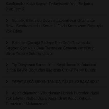
Karahindiba Kökü Kanser Tedavisinde Yeni Bir İpucu
Olabilir mi?
Genetik Biliminde Devrim: Laboratuvar Ortamında
Down Sendromundan Sorumlu Fazla Kromozom Başarıyla
Yok Edildi
Babadan Çocuğa Sadece Gen Değil Travma da
Geçiyor: Çocukluk Çağı Travmaları Gelecek Nesillerin
Stres Yanıtını Şekillendiriyor
Tıp Dünyasını Sarsan Yeni Keşif: İnsan Kafatasının
İçinde Beyne Doğrudan Bağlanan Gizli Tüneller Bulund
YAPAY ZEKÂ ERKEN TANIDA YÜZDE 80 BAŞARISIZ
Aç Kaldığımızda Vücudumuz Hasarlı Hücreleri Nasıl
Yok Ediyor? Nobel Ödülü Kazandıran Kendi Kendini
Temizleme Mekanizması