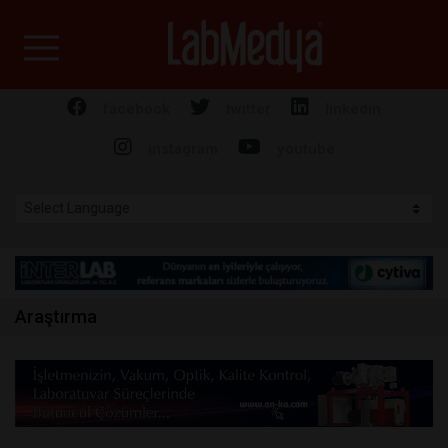
Labmedya - Laboratuv
facebook
twitter
linkedin
instagram
youtube
Araştırma