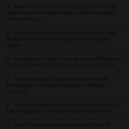
Manuel Vites Kullanmak Beyni Geliştiriyor Mu: Yeni
Araştırmalar Zorlu Sürüşün Dikkat ve Hafıza Üzerindeki
Etkilerini İnceliyor
Bebeklerin Gülümsemesi Sadece Bir Refleks Değil:
İlk Aylarda Gelişen Güven Bağının Zihinsel Gelişime
Etkileri
Nörolojide Yeni Dönem: İnsan Beyninin ve Bilincin Sırrı
Yıllarca Göz Ardı Edilen Glia Hücrelerinde Saklı Olabilir
"Aynı Frekanstayız" Söylemi Gerçek Çıktı: İnsan
Beyninin Başka Bir Beyinle Senkronize Olabildiği
Kanıtlandı
Her Gün Farkında Olmadan Soluduğunuz Kirli Havaya
Karşı Vücudunuzun Gizli Silahı C Vitamini Olabilir Mi?
Kanser Tedavisinde Ezber Bozan Keşif: Ucuz ve