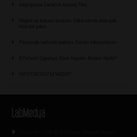
Sağlığınıza Zararlı 6 Kumaş Türü
Yoğurt ve kanser konusu: Şaka olmalı ama çok
kötü bir şaka
Periyodik cetvelin babası: Dimitri Mendeleyev
8 Felsefi Öğretiye Göre Hayatın Anlamı Nedir?
HİPOTİROİDİZM NEDİR?
Oğuzlar Mh. 1374. Sk 2/4 Balgat, Çankaya / Ankara