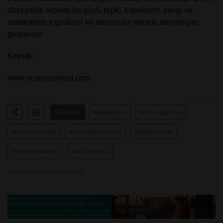
düzeyinde ölçülen bu güçlü tepki, köpeklerin sevgi ve
sadakatinin içgüdüsel ve samimi bir temele dayandığını
gösteriyor.
Kaynak:
www.sciencedirect.com
Etiketler
#köpek beyni
#mrı araştırması
#kaudat çekirdek
#insan köpek ilişkisi
#köpek sevgisi
#hayvan davranışı
#ödül merkezi
Toplam Görüntülenme 780