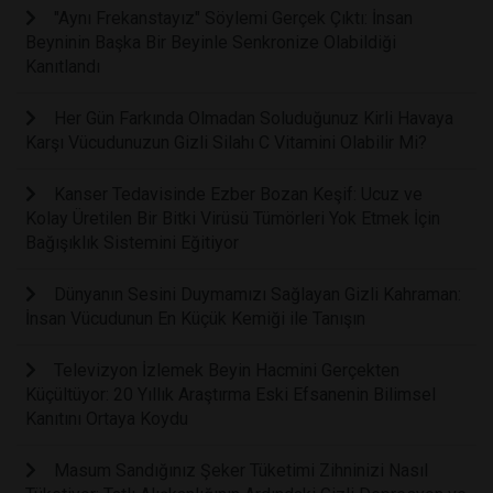
"Aynı Frekanstayız" Söylemi Gerçek Çıktı: İnsan
Beyninin Başka Bir Beyinle Senkronize Olabildiği
Kanıtlandı
Her Gün Farkında Olmadan Soluduğunuz Kirli Havaya
Karşı Vücudunuzun Gizli Silahı C Vitamini Olabilir Mi?
Kanser Tedavisinde Ezber Bozan Keşif: Ucuz ve
Kolay Üretilen Bir Bitki Virüsü Tümörleri Yok Etmek İçin
Bağışıklık Sistemini Eğitiyor
Dünyanın Sesini Duymamızı Sağlayan Gizli Kahraman:
İnsan Vücudunun En Küçük Kemiği ile Tanışın
Televizyon İzlemek Beyin Hacmini Gerçekten
Küçültüyor: 20 Yıllık Araştırma Eski Efsanenin Bilimsel
Kanıtını Ortaya Koydu
Masum Sandığınız Şeker Tüketimi Zihninizi Nasıl