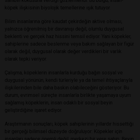
sahibin kokusuna verdiği gözlemlendi. Bu bulgu, insan-
köpek ilişkisinin biyolojik temellerine ışık tutuyor.
Bilim insanlarına göre kaudat çekirdeğin aktive olması,
yalnızca öğrenilmiş bir davranışı değil, olumlu duygusal
beklenti ve gerçek haz hissini temsil ediyor. Yani köpekler,
sahiplerine sadece beslenme veya bakım sağlayan bir figür
olarak değil, duygusal olarak değer verdikleri bir varlık
olarak tepki veriyor.
Çalışma, köpeklerin insanlarla kurduğu bağın sosyal ve
duygusal yönünün, kendi türleriyle ya da temel ihtiyaçlarıyla
ilişkilerinden bile daha baskın olabileceğini gösteriyor. Bu
durum, evrimsel süreçte insanlarla birlikte yaşamaya uyum
sağlamış köpeklerin, insan odaklı bir sosyal beyin
geliştirdiğine işaret ediyor.
Araştırmanın sonuçları, köpek sahiplerinin yıllardır hissettiği
bir gerçeği bilimsel düzeyde doğruluyor: Köpekler için
insanları sadece önemli değil, merkezi bir yere sahip. Beyin