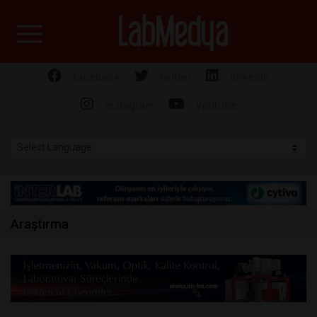
Labmedya - Laboratuv
facebook
twitter
linkedin
instagram
youtube
Araştırma