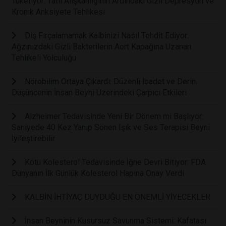
Tüketiyor: Tatlı Alışkanlığının Ardındaki Gizli Depresyon ve
Kronik Anksiyete Tehlikesi
Diş Fırçalamamak Kalbinizi Nasıl Tehdit Ediyor:
Ağzınızdaki Gizli Bakterilerin Aort Kapağına Uzanan
Tehlikeli Yolculuğu
Nörobilim Ortaya Çıkardı: Düzenli İbadet ve Derin
Düşüncenin İnsan Beyni Üzerindeki Çarpıcı Etkileri
Alzheimer Tedavisinde Yeni Bir Dönem mi Başlıyor:
Saniyede 40 Kez Yanıp Sönen Işık ve Ses Terapisi Beyni
İyileştirebilir
Kötü Kolesterol Tedavisinde İğne Devri Bitiyor: FDA
Dünyanın İlk Günlük Kolesterol Hapına Onay Verdi
KALBİN İHTİYAÇ DUYDUĞU EN ÖNEMLİ YİYECEKLER
İnsan Beyninin Kusursuz Savunma Sistemi: Kafatası