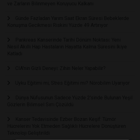
ve Zarların Bilinmeyen Koruyucu Kalkanı
Günde Fazladan Yarım Saat Ekran Süresi Bebeklerde
Konuşma Gecikmesi Riskini Yüzde 49 Artırıyor
Pankreas Kanserinde Tarihi Dönüm Noktası: Yeni
Nesil Akıllı Hap Hastaların Hayatta Kalma Süresini İkiye
Katladı
CIA'nin Gizli Deneyi: Zihin Neler Yapabilir?
Uyku Eğitimi mi, Stres Eğitimi mi? Nörobilim Uyarıyor
Dünya Nüfusunun Sadece Yüzde 2'sinde Bulunan Yeşil
Gözlerin Bilimsel Sırrı Çözüldü
Kanser Tedavisinde Ezber Bozan Keşif: Tümör
Hücrelerini Yok Etmeden Sağlıklı Hücrelere Dönüştüren
Teknoloji Geliştirildi