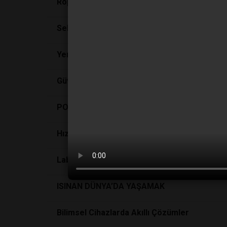
Röportaj Altium Türkiye
Sektörün Köklü Firmalarından Kocintok A.Ş.
Yeniliklerin ve İlklerin Tecrübeli Üreticisi: N
Güven, Saygı, Gelişim, Paylaşım: SEM
POŞET KULLANIMI YÜZDE 80 AZALDI!
Hızlı ve Güvenilir Analiz Çözümleri
LabMedya ACHEMA 2022 Fuarındaydı!
ISINAN DÜNYA’DA YAŞAMAK
Bilimsel Cihazlarda Akıllı Çözümler