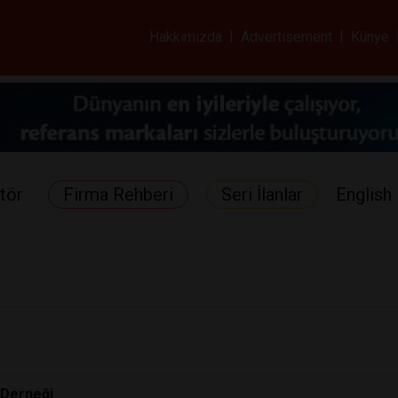
ar ve Sağlık Gazetes
Hakkımızda
|
Advertisement
|
Künye
tör
Firma Rehberi
Seri İlanlar
English 
 Derneği