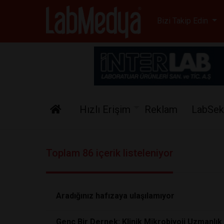
Labmedya - Laboratuv
Bizi Takip Edin
Hızlı Erişim
Reklam
LabSek
Toplam 86 içerik listeleniyor
Aradığınız hafızaya ulaşılamıyor
Genç Bir Dernek: Klinik Mikrobiyoji Uzmanlık