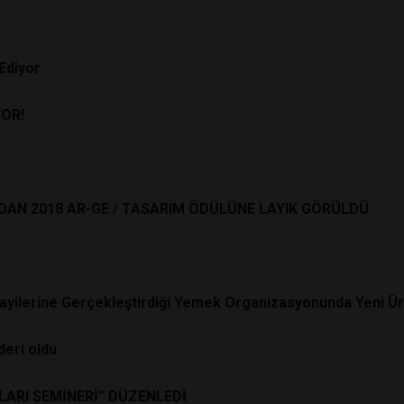
Ediyor
YOR!
DAN 2018 AR-GE / TASARIM ÖDÜLÜNE LAYIK GÖRÜLDÜ
Bayilerine Gerçekleştirdiği Yemek Organizasyonunda Yeni Ürü
deri oldu
ARI SEMİNERİ” DÜZENLEDİ