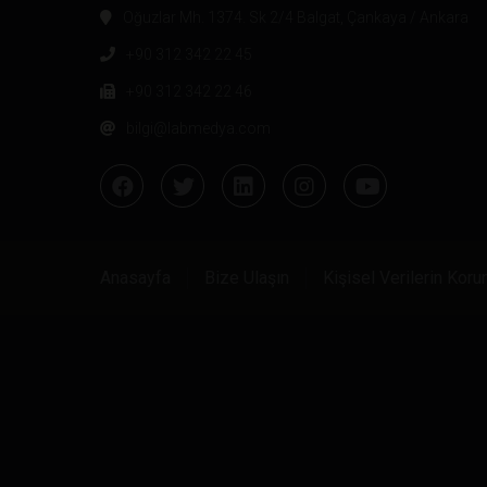
Oğuzlar Mh. 1374. Sk 2/4 Balgat, Çankaya / Ankara
+90 312 342 22 45
+90 312 342 22 46
bilgi@labmedya.com
Anasayfa
Bize Ulaşın
Kişisel Verilerin Kor