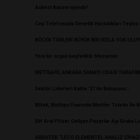
Asbest Kanserojendir!
Cep Telefonuyla Genetik Hastalıkları Teşhis 
BÖCEK TÜRLERİ BÜYÜK BİR HIZLA YOK OLU
Yeni bir organ keşfedildi: Mezenter
METİSAFE; ANKARA SANAYİ ODASI TARAFIN
Sektör Liderleri Kalite ’21’de Buluşuyor…
Biltek, BioExpo Fuarında Mettler Toledo İle 
Elif Aral Pfizer Gelişen Pazarlar Aşı Grubu Li
ARDUTEK “LECO ELEMENTEL ANALİZ CİHAZL