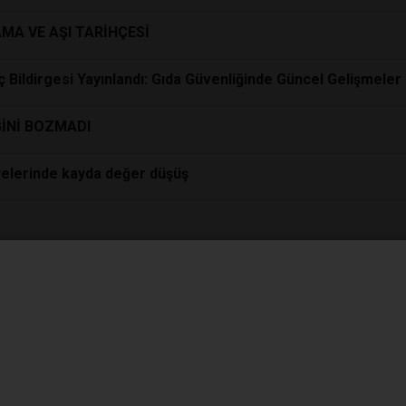
AMA VE AŞI TARİHÇESİ
ç Bildirgesi Yayınlandı: Gıda Güvenliğinde Güncel Gelişmeler
ĞİNİ BOZMADI
yelerinde kayda değer düşüş