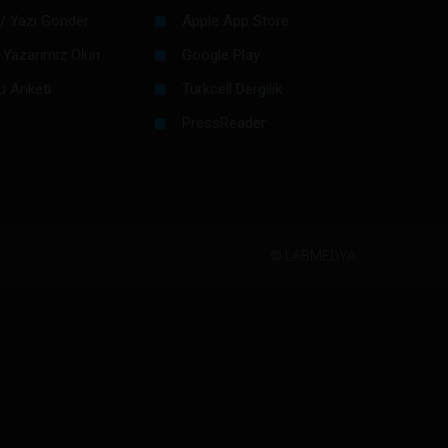
/ Yazı Gönder
Apple App Store
 Yazarımız Olun
Google Play
u Anketi
Turkcell Dergilik
PressReader
©
LABMEDYA