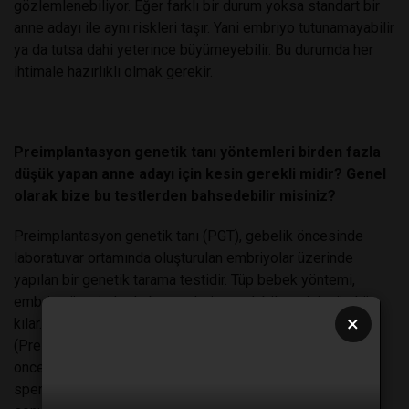
gözlemlenebiliyor. Eğer farklı bir durum yoksa standart bir
anne adayı ile aynı riskleri taşır. Yani embriyo tutunamayabilir
ya da tutsa dahi yeterince büyümeyebilir. Bu durumda her
ihtimale hazırlıklı olmak gerekir.
Preimplantasyon genetik tanı yöntemleri birden fazla
düşük yapan anne adayı için kesin gerekli midir? Genel
olarak bize bu testlerden bahsedebilir misiniz?
Preimplantasyon genetik tanı (PGT), gebelik öncesinde
laboratuvar ortamında oluşturulan embriyolar üzerinde
yapılan bir genetik tarama testidir. Tüp bebek yöntemi,
embriyo üzerinde de bu testlerin yapılabilmesini mümkün
×
kılar. Bu yönteme “Embriyoda Genetik Tanı”
(Preimplantasyon Genetik Tanı) adı verilmektedir. Gebelik
öncesi genetik tanı (PGT) adı verilen bu işlem; yumurta ve
sperm hücrelerinin laboratuvar ortamında döllenmesi