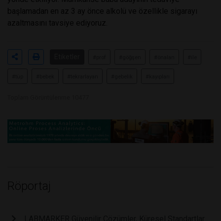
başlamadan en az 3 ay önce alkolü ve özellikle sigarayı
azaltmasını tavsiye ediyoruz.
Etiketler
#prof
#göğşen
#önalan
#ile
#tüp
#bebek
#tekrarlayan
#gebelik
#kayıpları
Toplam Görüntülenme 10477
Röportaj
LABMARKER Güvenilir Çözümler, Küresel Standartlar