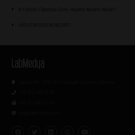
8 Felsefi Öğretiye Göre Hayatın Anlamı Nedir?
HİPOTİROİDİZM NEDİR?
Oğuzlar Mh. 1374. Sk 2/4 Balgat, Çankaya / Ankara
+90 312 342 22 45
+90 312 342 22 46
bilgi@labmedya.com