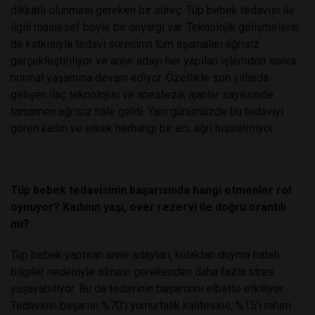
dikkatli olunması gereken bir süreç. Tüp bebek tedavisi ile
ilgili maalesef böyle bir önyargı var. Teknolojik gelişmelerin
de katkısıyla tedavi sürecinin tüm aşamaları ağrısız
gerçekleştiriliyor ve anne adayı her yapılan işlemden sonra
normal yaşamına devam ediyor. Özellikle son yıllarda
gelişen ilaç teknolojisi ve anestezik ajanlar sayesinde
tamamen ağrısız hale geldi. Yani günümüzde bu tedaviyi
gören kadın ve erkek herhangi bir acı, ağrı hissetmiyor.
Tüp bebek tedavisinin başarısında hangi etmenler rol
oynuyor? Kadının yaşı, over rezervi ile doğru orantılı
mı?
Tüp bebek yaptıran anne adayları, kulaktan duyma hatalı
bilgiler nedeniyle olması gerekenden daha fazla stres
yaşayabiliyor. Bu da tedavinin başarısını elbette etkiliyor.
Tedavinin başarısı %70’i yumurtalık kalitesine, %15’i rahim