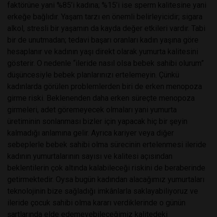
faktörüne yani %85’i kadına; %15’i ise sperm kalitesine yani
erkeğe bağlıdır. Yaşam tarzı en önemli belirleyicidir; sigara
alkol, stresli bir yaşamın da kayda değer etkileri vardır. Tabi
bir de unutmadan; tedavi başarı oranları kadın yaşına göre
hesaplanır ve kadının yaşı direkt olarak yumurta kalitesini
gösterir. O nedenle “ileride nasıl olsa bebek sahibi olurum”
düşüncesiyle bebek planlarınızı ertelemeyin. Çünkü
kadınlarda görülen problemlerden biri de erken menopoza
girme riski. Beklenenden daha erken süreçte menopoza
girmeleri, adet göremeyecek olmaları yani yumurta
üretiminin sonlanması bizler için yapacak hiç bir şeyin
kalmadığı anlamına gelir. Ayrıca kariyer veya diğer
sebeplerle bebek sahibi olma sürecinin ertelenmesi ileride
kadının yumurtalarının sayısı ve kalitesi açısından
beklentilerin çok altında kalabileceği riskini de beraberinde
getirmektedir. Oysa bugün kadından alacağımız yumurtaları
teknolojinin bize sağladığı imkânlarla saklayabiliyoruz ve
ileride çocuk sahibi olma kararı verdiklerinde o günün
şartlarında elde edemeyebileceğimiz kalitedeki