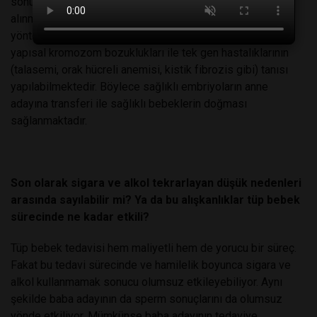
sonucunda gelişen embriyolardan 1 veya 2 adet hücre
alınması ile gerçekleştirilmektedir. Alınan hücrelerde özel
yöntemler kullanılmakta ve doğacak bebekteki sayısal ve
yapısal kromozom bozuklukları ile tek gen hastalıklarının
(talasemi, orak hücreli anemisi, kistik fibrozis gibi) tanısı
yapılabilmektedir. Böylece sağlıklı embriyoların anne
adayına transferi ile sağlıklı bebeklerin doğması
sağlanmaktadır.
Son olarak sigara ve alkol tekrarlayan düşük nedenleri
arasında sayılabilir mi? Ya da bu alışkanlıklar tüp bebek
sürecinde ne kadar etkili?
Tüp bebek tedavisi hem maliyetli hem de yorucu bir süreç.
Fakat bu tedavi sürecinde ve hamilelik boyunca sigara ve
alkol kullanmamak sonucu olumsuz etkileyebiliyor. Aynı
şekilde baba adayının da sperm sonuçlarını da olumsuz
yönde etkiliyor. Mümkünse baba adayının tedaviye