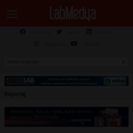
Labmedya - Laboratuv
facebook
twitter
linkedin
instagram
youtube
Röportaj