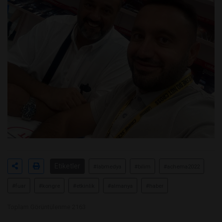
Etiketler
#labmedya
#bilim
#achema2022
#fuar
#kongre
#etkinlik
#almanya
#haber
Toplam Görüntülenme 2163