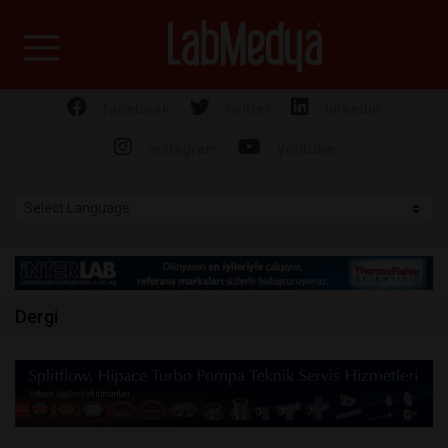
Labmedya - Laboratuv
facebook
twitter
linkedin
instagram
youtube
Dergi