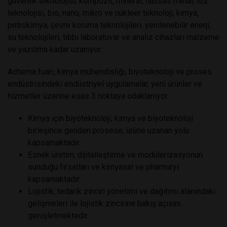
güvenlik teknolojisi, kompozit, mineral, hassas metal, toz
teknolojisi, bio, nano, mikro ve nükleer teknoloji, kimya,
petrokimya, çevre koruma teknolojileri, yenilenebilir enerji,
su teknolojileri, tıbbi laboratuvar ve analiz cihazları malzeme
ve yazılıma kadar uzanıyor.
Achema fuarı, kimya mühendisliği, biyoteknoloji ve proses
endüstrisindeki endüstriyel uygulamalar, yeni ürünler ve
hizmetler üzerine esas 3 noktaya odaklanıyor.
Kimya için biyoteknoloji, kimya ve biyoteknoloji
birleşince genden prosese, ürüne uzanan yolu
kapsamaktadır.
Esnek üretim, dijitalleştirme ve modülerizasyonun
sunduğu fırsatları ve kimyasal ve pharma'yı
kapsamaktadır.
Lojistik, tedarik zinciri yönetimi ve dağıtımı alanındaki
gelişmeleri ile lojistik zincirine bakış açısını
genişletmektedir.