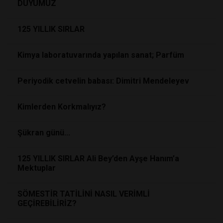
DUYUMUZ
125 YILLIK SIRLAR
Kimya laboratuvarında yapılan sanat; Parfüm
Periyodik cetvelin babası: Dimitri Mendeleyev
Kimlerden Korkmalıyız?
Şükran günü...
125 YILLIK SIRLAR Ali Bey’den Ayşe Hanım’a
Mektuplar
SÖMESTİR TATİLİNİ NASIL VERİMLİ
GEÇİREBİLİRİZ?