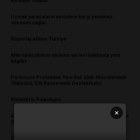
Kutluyor Olabilir
Uçmak yarasaların virüslere karşı yenilmez
olmasını sağlar
Röportaj Altium Türkiye
Mikroplastiklerin birikme yerleri hakkında yeni
bilgiler
Parkinson Proteinine Yeni Rol: Sinir Hücrelerinde
Öldürücü, Cilt Kanserinde Destekleyici
Ritüellerin Psikolojisi
×
Ameliyatsız Böbrek Taşı Tedavisinde Devrim: Mini
Robot
Saha
da
Öpüşmek Bakteri Bulaştırır mı? Partnerinizle