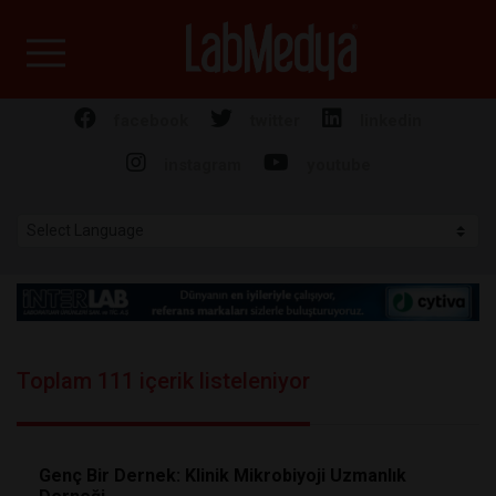
Labmedya - Laboratuv
facebook
twitter
linkedin
instagram
youtube
Toplam 111 içerik listeleniyor
Genç Bir Dernek: Klinik Mikrobiyoji Uzmanlık