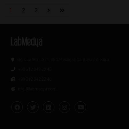
1
2
3
Oğuzlar Mh. 1374. Sk 2/4 Balgat, Çankaya / Ankara
+90 312 342 22 45
+90 312 342 22 46
bilgi@labmedya.com