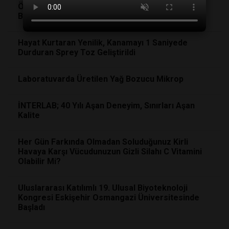
Öpüştükçe Biyolojik Olarak Birbirinize Daha Çok
Benzemeye Başlıyorsunuz!
Hayat Kurtaran Yenilik, Kanamayı 1 Saniyede
Durduran Sprey Toz Geliştirildi
Laboratuvarda Üretilen Yağ Bozucu Mikrop
İNTERLAB; 40 Yılı Aşan Deneyim, Sınırları Aşan
Kalite
Her Gün Farkında Olmadan Soluduğunuz Kirli
Havaya Karşı Vücudunuzun Gizli Silahı C Vitamini
Olabilir Mi?
Uluslararası Katılımlı 19. Ulusal Biyoteknoloji
Kongresi Eskişehir Osmangazi Üniversitesinde
Başladı