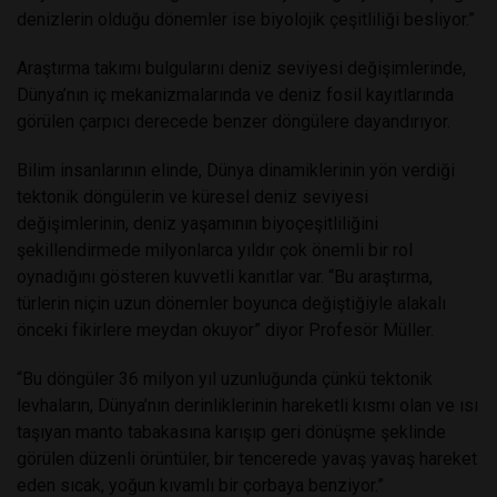
denizlerin olduğu dönemler ise biyolojik çeşitliliği besliyor.”
Araştırma takımı bulgularını deniz seviyesi değişimlerinde,
Dünya’nın iç mekanizmalarında ve deniz fosil kayıtlarında
görülen çarpıcı derecede benzer döngülere dayandırıyor.
Bilim insanlarının elinde, Dünya dinamiklerinin yön verdiği
tektonik döngülerin ve küresel deniz seviyesi
değişimlerinin, deniz yaşamının biyoçeşitliliğini
şekillendirmede milyonlarca yıldır çok önemli bir rol
oynadığını gösteren kuvvetli kanıtlar var. “Bu araştırma,
türlerin niçin uzun dönemler boyunca değiştiğiyle alakalı
önceki fikirlere meydan okuyor” diyor Profesör Müller.
“Bu döngüler 36 milyon yıl uzunluğunda çünkü tektonik
levhaların, Dünya’nın derinliklerinin hareketli kısmı olan ve ısı
taşıyan manto tabakasına karışıp geri dönüşme şeklinde
görülen düzenli örüntüler, bir tencerede yavaş yavaş hareket
eden sıcak, yoğun kıvamlı bir çorbaya benziyor.”