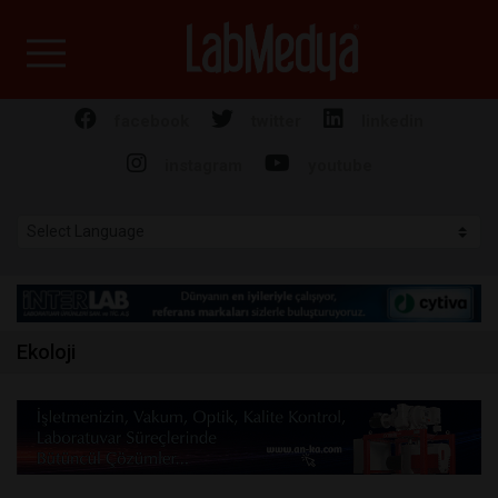
Labmedya - Laboratuv
facebook
twitter
linkedin
instagram
youtube
Ekoloji