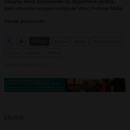
Oluşumu, deniz seviyesindeki bu değişimlerin yarattığı
köklü etkinin bir simgesi niteliğinde” diyor, Profesör Müller.
Kaynak:
popsci.com
Etiketler
#ekoloji
#biyoloji
#tektonik levhalar
#jeoloji
#coğrafya
#deniz
Toplam Görüntülenme 1715
Ekoloji