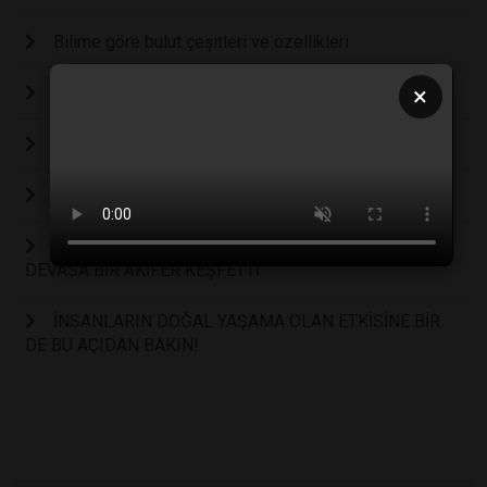
Bilime göre bulut çeşitleri ve özellikleri
×
Dünyanın en büyük bitkisi 180 km uzunluğunda
Bal arılarının dillerindeki kıllar hidrofobik çıktı!
Mercan resifleri yok olma eşiğinde!
BİLİM İNSANLARI, OKYANUSUN ALTINDA SAKLI
DEVASA BİR AKİFER KEŞFETTİ
İNSANLARIN DOĞAL YAŞAMA OLAN ETKİSİNE BİR
DE BU AÇIDAN BAKIN!