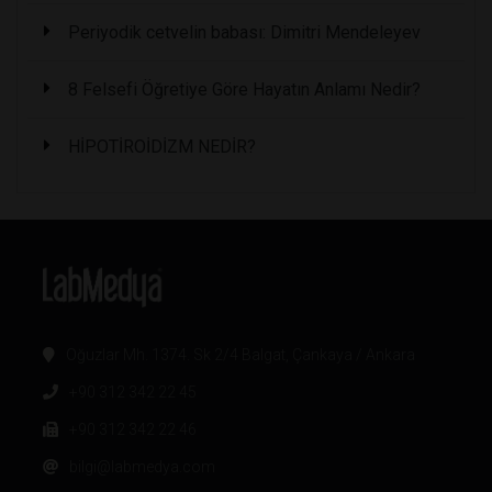
Periyodik cetvelin babası: Dimitri Mendeleyev
8 Felsefi Öğretiye Göre Hayatın Anlamı Nedir?
HİPOTİROİDİZM NEDİR?
Oğuzlar Mh. 1374. Sk 2/4 Balgat, Çankaya / Ankara
+90 312 342 22 45
+90 312 342 22 46
bilgi@labmedya.com