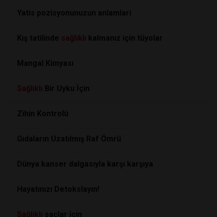
Yatis pozisyonunuzun anlamlari
Kış tatilinde
sağlıklı
kalmanız için tüyolar
Mangal Kimyası
Sağlıklı
Bir Uyku İçin
Zihin Kontrolü
Gıdaların Uzatılmış Raf Ömrü
Dünya kanser dalgasıyla karşı karşıya
Hayatınızı Detokslayın!
Sağlıklı
saçlar için