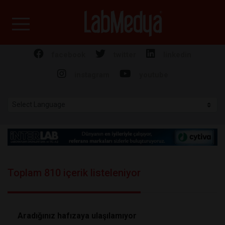
Labmedya - Laboratuv
facebook
twitter
linkedin
instagram
youtube
Toplam 810 içerik listeleniyor
Aradığınız hafızaya ulaşılamıyor