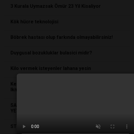
3 Kurala Uymazsak Ömür 23 Yil Kisaliyor
Kök hücre teknolojisi
Böbrek hastası olup farkında olmayabilirsiniz!
Duygusal bozukluklar bulasici midir?
Kilo vermek isteyenler lahana yesin
Kendinizi Yeni Bir Aliskanlik Kazanmak Için Nasil
Ikna Edersiniz?
SADECE IKI KISI, INSAN SOYUNU KORUMAYA
YETER MI?
STERİLİZASYON