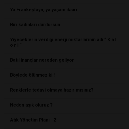
Ya Frankeştayn, ya yaşam iksiri…
Biri kadınları durdursun
Yiyeceklerin verdiği enerji miktarlarının adı “ K a l
o r i ”
Batıl inançlar nereden geliyor
Böylede ölünmez ki !
Renklerle tedavi olmaya hazır mısınız?
Neden aşık oluruz ?
Atık Yönetim Planı - 2