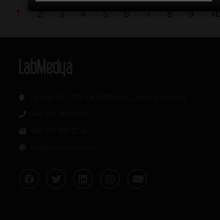
1
2
3
4
5
6
7
8
9
1
Oğuzlar Mh. 1374. Sk 2/4 Balgat, Çankaya / Ankara
+90 312 342 22 45
+90 312 342 22 46
bilgi@labmedya.com