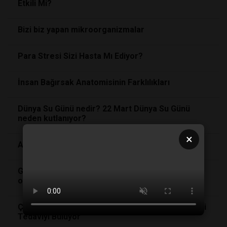
Etkili Mi?
Bizi biz yapan mikroorganizmalar
Para Stresi Sizi Hasta Mı Ediyor?
İnsan Bağırsak Anatomisinin Farklılıkları
Dünya Su Günü nedir? 22 Mart Dünya Su Günü
neden kutlanıyor?
×
ANTİMİKROBİYAL DİRENÇ FARKINDALIĞI
Gözünüzdeki küçük bir detay beyin sağlığınızı
ortaya koyuyor
Çığır Açan Çalışma Romatizma Hastaları İçin Etkili
Tedaviyi Buluyor