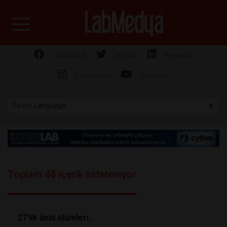
Labmedya - Laboratuv
facebook
twitter
linkedin
instagram
youtube
Toplam 48 içerik listeleniyor
27'lik ünlü ölümleri..