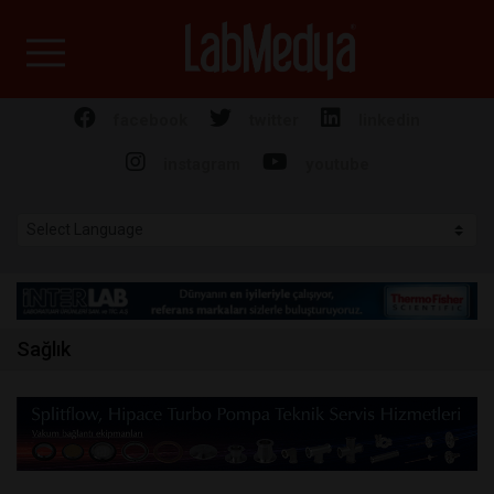
Labmedya - Laboratuv
facebook
twitter
linkedin
instagram
youtube
Sağlık