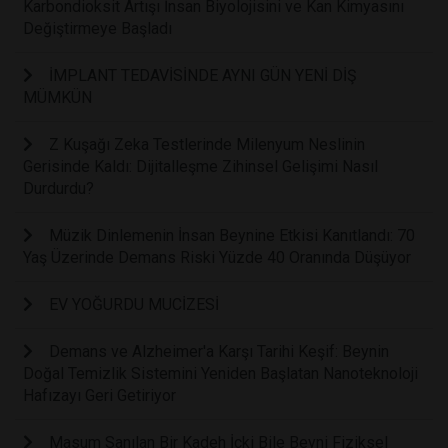
Karbondioksit Artışı İnsan Biyolojisini ve Kan Kimyasını
Değiştirmeye Başladı
İMPLANT TEDAVİSİNDE AYNI GÜN YENİ DİŞ
MÜMKÜN
Z Kuşağı Zeka Testlerinde Milenyum Neslinin
Gerisinde Kaldı: Dijitalleşme Zihinsel Gelişimi Nasıl
Durdurdu?
Müzik Dinlemenin İnsan Beynine Etkisi Kanıtlandı: 70
Yaş Üzerinde Demans Riski Yüzde 40 Oranında Düşüyor
EV YOĞURDU MUCİZESİ
Demans ve Alzheimer'a Karşı Tarihi Keşif: Beynin
Doğal Temizlik Sistemini Yeniden Başlatan Nanoteknoloji
Hafızayı Geri Getiriyor
Masum Sanılan Bir Kadeh İçki Bile Beyni Fiziksel