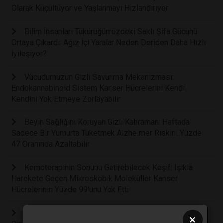
Olarak Küçültüyor ve Yaşlanmayı Hızlandırıyor
Bilim İnsanları Tükürüğümüzdeki Saklı Şifa Gücünü
Ortaya Çıkardı: Ağız İçi Yaralar Neden Deriden Daha Hızlı
İyileşiyor?
Vücudumuzun Gizli Savunma Mekanizması:
Endokannabinoid Sistem Kanser Hücrelerini Kendi
Kendini Yok Etmeye Zorlayabilir
Beyin Sağlığını Koruyan Gizli Kahraman: Haftada
Sadece Bir Yumurta Tüketmek Alzheimer Riskini Yüzde
47 Oranında Azaltabilir
Kemoterapinin Sonunu Getirebilecek Keşif: Işıkla
Harekete Geçen Mikroskobik Moleküller Kanser
Hücrelerinin Yüzde 99'unu Yok Etti
Yıllarca Süren Depresyona Karşı Yeni Umut: Vagus
×