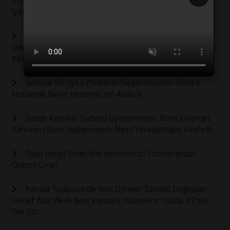
Sinirini Uyaran Küçük Cihaz Hastaların Yüzde 70'ini
İyileştirdi
Böbrek Yetmezliği Tarih mi Oluyor? Laboratuvar
Ortamında Böbrek Hasarını Tamamen Geri Çeviren Çarpıcı
Keşif
Sadece Bir Uyku Problemi Değil: Geceleri Sürekli
Horlamak Beyin Hasarına Yol Açabilir
Sabah Kahvesi Sadece Uyandırmıyor: Bilim İnsanları
Kafeinin Hücre Yaşlanmasını Nasıl Yavaşlattığını Keşfetti
Suyu Hangi Sıcaklıkta İçmelisiniz? Uzmanlardan
Önemli Uyarı
Kanser Tedavisinde Yeni Dönem: Tümörü Doğrudan
Hedef Alan Akıllı Bant Kanserli Hücrelerin Yüzde 97'sini
Yok Etti