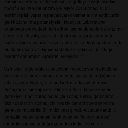
zamanla sertleşerek kan akışını engelleyen yağlı plakları
hedef alan özel bir enzim yer alıyor. Araştırmacılar, bu
enzimin plak yapısını parçalayarak damarların elastikiyetini
geri kazandırma potansiyelini inceliyor. Laboratuvar
ortamında gerçekleştirilen erken aşama deneylerde, enzimin
hedef odaklı çalışarak sağlıklı dokulara zarar vermeden
sadece birikmiş tortular üzerinde etkili olduğu gözlemlendi.
Bu durum, kalp ve damar hastalıkları tedavisinde "doğal
onarım" döneminin kapılarını aralayabilir.
Uzmanlar, elde edilen sonuçların heyecan verici olduğunu
belirtse de sürecin henüz deneysel aşamada olduğunun
altını çiziyor. Bu keşfin standart bir tedavi yöntemine
dönüşmesi için kapsamlı klinik testlerin tamamlanması
gerekiyor. Eğer süreç başarıyla sonuçlanırsa, gelecekte
tıkalı damarları açmak için invaziv cerrahi operasyonlara
gerek kalmayabilir. Bilim dünyası şimdi, vücudun kendi iç
temizlik mekanizmasını tetikleyen bu "sünger protein"
modelinin insan sağlığı üzerindeki kalıcı etkilerine