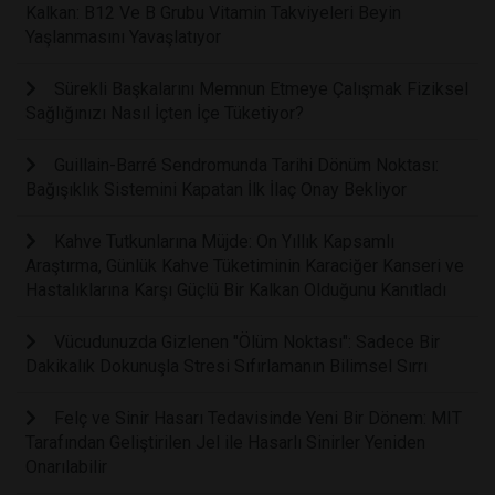
Kalkan: B12 Ve B Grubu Vitamin Takviyeleri Beyin
Yaşlanmasını Yavaşlatıyor
Sürekli Başkalarını Memnun Etmeye Çalışmak Fiziksel
Sağlığınızı Nasıl İçten İçe Tüketiyor?
Guillain-Barré Sendromunda Tarihi Dönüm Noktası:
Bağışıklık Sistemini Kapatan İlk İlaç Onay Bekliyor
Kahve Tutkunlarına Müjde: On Yıllık Kapsamlı
Araştırma, Günlük Kahve Tüketiminin Karaciğer Kanseri ve
Hastalıklarına Karşı Güçlü Bir Kalkan Olduğunu Kanıtladı
Vücudunuzda Gizlenen "Ölüm Noktası": Sadece Bir
Dakikalık Dokunuşla Stresi Sıfırlamanın Bilimsel Sırrı
Felç ve Sinir Hasarı Tedavisinde Yeni Bir Dönem: MIT
Tarafından Geliştirilen Jel ile Hasarlı Sinirler Yeniden
Onarılabilir