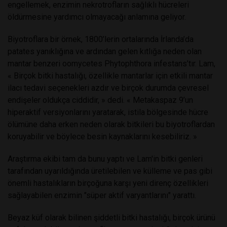
engellemek, enzimin nekrotrofların sağlıklı hücreleri
öldürmesine yardımcı olmayacağı anlamına geliyor.
Biyotroflara bir örnek, 1800’lerin ortalarında İrlanda’da
patates yanıklığına ve ardından gelen kıtlığa neden olan
mantar benzeri oomycetes Phytophthora infestans’tır. Lam,
« Birçok bitki hastalığı, özellikle mantarlar için etkili mantar
ilacı tedavi seçenekleri azdır ve birçok durumda çevresel
endişeler oldukça ciddidir, » dedi. « Metakaspaz 9’un
hiperaktif versiyonlarını yaratarak, istila bölgesinde hücre
ölümüne daha erken neden olarak bitkileri bu biyotroflardan
koruyabilir ve böylece besin kaynaklarını kesebiliriz. »
Araştırma ekibi tam da bunu yaptı ve Lam'in bitki genleri
tarafından uyarıldığında üretilebilen ve külleme ve pas gibi
önemli hastalıkların birçoğuna karşı yeni direnç özellikleri
sağlayabilen enzimin "süper aktif varyantlarını" yarattı.
Beyaz küf olarak bilinen şiddetli bitki hastalığı, birçok ürünü