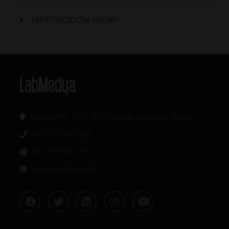
HİPOTİROİDİZM NEDİR?
Oğuzlar Mh. 1374. Sk 2/4 Balgat, Çankaya / Ankara
+90 312 342 22 45
+90 312 342 22 46
bilgi@labmedya.com