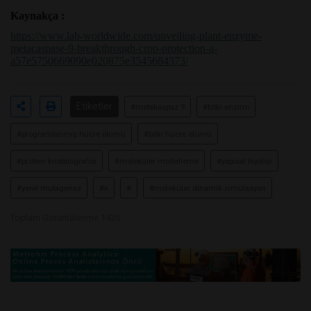
Kaynakça :
https://www.lab-worldwide.com/unveiling-plant-enzyme-
metacaspase-9-breakthrough-crop-protection-a-
a57e5750669090e020875e3545684373/
Etiketler
#metakaspaz 9
#bitki enzimi
#programlanmış hücre ölümü
#bitki hücre ölümü
#protein kristalografisi
#moleküler modelleme
#yapısal biyoloji
#yerel mutagenez
#x
#
#moleküler dinamik simülasyon
Toplam Görüntülenme 1435