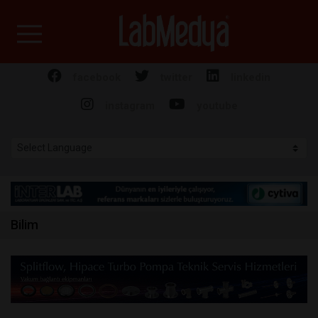
Labmedya - Laboratuv
facebook
twitter
linkedin
instagram
youtube
Bilim