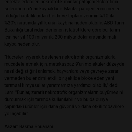
enfekte edebilen nekrotrofik mantar patojeni Sclerotinia
sclerotiorum'dan kaynaklanır. Mantar patojenlerinin neden
olduğu hastalıklardan biridir ve toplam verimin %10 ila
%20'si arasında yıllık ürün kaybına neden olabilir. ABD Tarım
Bakanlığı tarafından derlenen istatistiklere göre bu, tarım
için her yıl 100 milyar ila 200 milyar dolar arasında mali
kayba neden olur.
"Hücreleri yiyerek beslenen nekrotrofik organizmalarla
mücadele etmek için, metakaspaz 9'un moleküler düzeyde
nasıl değiştiğini anlamak, hayvanlara veya çevreye zarar
vermeden bu enzimi etkili bir şekilde bloke eden yeni
tarımsal kimyasallar yaratmamıza yardımcı olabilir," dedi
Lam. "Bunlar, zararlı nekrotrofik organizmaların büyümesini
durdurmak için tarımda kullanılabilir ve bu da dünya
çapındaki ürünler için daha güvenli ve daha etkili tedavilere
yol açabilir."
Yazar
: Basma Bouanani