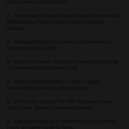
Gelişimindeki Rolünü Kanıtladı
Diş Koltuğunda Büyük Değişim: Koyun Yününden Elde
Edilen Mucize Protein Diş Etlerini Kendi Kendine
Onaracak
Hücresel İletişimde Işık Devrimi: Mitokondrilerin
Görünmez Ağı Keşfedildi
Kalbin Gizli Zekası: Nörolojik Bir Merkez Olarak Kalp
ve Beyin Arasındaki Görünmez Bağ
Zamanın Kırılma Noktası: Fizikçiler Zamanın
Kuantumlaştığı Sıradışı Bir Deney Öneriyor
Zihniniz Kaç Yaşında? Yeni MRI Araştırması Beyin
Yaşını Geriye Sarmanın Formülünü Kanıtladı
Karahindiba Kökü Kolon Kanserine Karşı Umut Vaat
Ediyor: 48 Saatte Yüzde 90 Başarı