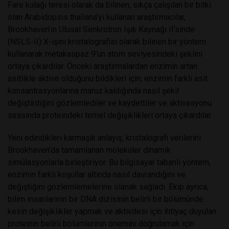
Fare kulağı teresi olarak da bilinen, sıkça çalışılan bir bitki
olan Arabidopsis thaliana’yı kullanan araştırmacılar,
Brookhaven’ın Ulusal Senkrotron Işık Kaynağı II’sinde
(NSLS-II) X-ışını kristalografisi olarak bilinen bir yöntem
kullanarak metakaspaz 9’un atom seviyesindeki şeklini
ortaya çıkardılar. Önceki araştırmalardan enzimin artan
asitlikle aktive olduğunu bildikleri için, enzimin farklı asit
konsantrasyonlarına maruz kaldığında nasıl şekil
değiştirdiğini gözlemlediler ve kaydettiler ve aktivasyonu
sırasında proteindeki temel değişiklikleri ortaya çıkardılar.
Yeni edindikleri karmaşık anlayış, kristalografi verilerini
Brookhaven’da tamamlanan moleküler dinamik
simülasyonlarla birleştiriyor. Bu bilgisayar tabanlı yöntem,
enzimin farklı koşullar altında nasıl davrandığını ve
değiştiğini gözlemlemelerine olanak sağladı. Ekip ayrıca,
bilim insanlarının bir DNA dizisinin belirli bir bölümünde
kesin değişiklikler yapmak ve aktivitesi için ihtiyaç duyulan
proteinin belirli bölümlerinin önemini doğrulamak için