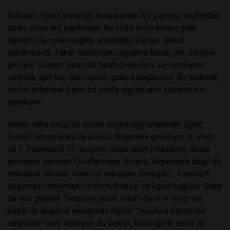
Gıdaların fonksiyonelliği konusundaki bir yayında tarafımdan
da bu söze atıf yapılmıştır. Bu söze atıfın amacı; gıda
tüketimi ile insan sağlığı arasındaki ilişkiye dikkat
çekilmesidir. Fakat toplumdaki algılama bunun çok ötesine
geçiyor. Gıdanın yararı bir tarafa bırakılıyor ve nerdeyse
sağlıkla ilgili her olumsuzluk gıdaya bağlanıyor. Bu nedenle,
sözün anlamına ilişkin bu yanlış algılamanın irdelenmesi
gerekiyor.
Ancak daha önce, bu sözün söylendiği ortamdaki ilginç
felsefi tartışmalara da kısaca değinmek gerekiyor. K. Vogt
ve L. Feuerbach 19. yüzyılın materyalist (maddeci) dünya
görüşünü savunan filzoflarından. Kısaca, düşünceye değil de
maddeye öncelik veren bir yaklaşım. Örneğin L. Feurbach
düşünceyi, beyindeki fosforlu bileşik varlığına bağlıyor. Daha
da ileri giderek “İnsan ne yerse o’dur” diyor. K. Vogt ise
beyin ile düşünce arasındaki ilişkiyi “Düşünce beynin bir
salgısıdır” diye açıklıyor. Bu ilişkiyi, karaciğerle safra ve