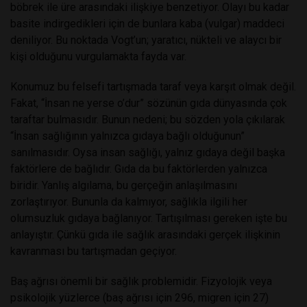
böbrek ile üre arasındaki ilişkiye benzetiyor. Olayı bu kadar
basite indirgedikleri için de bunlara kaba (vulgar) maddeci
deniliyor. Bu noktada Vogt’un; yaratıcı, nükteli ve alaycı bir
kişi olduğunu vurgulamakta fayda var.
Konumuz bu felsefi tartışmada taraf veya karşıt olmak değil.
Fakat, “İnsan ne yerse o’dur” sözünün gıda dünyasında çok
taraftar bulmasıdır. Bunun nedeni; bu sözden yola çıkılarak
“İnsan sağlığının yalnızca gıdaya bağlı olduğunun”
sanılmasıdır. Oysa insan sağlığı, yalnız gıdaya değil başka
faktörlere de bağlıdır. Gıda da bu faktörlerden yalnızca
biridir. Yanlış algılama, bu gerçeğin anlaşılmasını
zorlaştırıyor. Bununla da kalmıyor, sağlıkla ilgili her
olumsuzluk gıdaya bağlanıyor. Tartışılması gereken işte bu
anlayıştır. Çünkü gıda ile sağlık arasındaki gerçek ilişkinin
kavranması bu tartışmadan geçiyor.
Baş ağrısı önemli bir sağlık problemidir. Fizyolojik veya
psikolojik yüzlerce (baş ağrısı için 296, migren için 27)