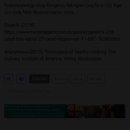
fonksiyonelliği. Gıda Kongresi Tebliğleri (sayfa: 6-12). Ege
Üni. Gıda Müh. Bölümü yayını. İzmir.
Özge,A. (2018).
https://www.medimagazin.com.tr/guncel/genel/tr-296-
cesit-bas-agrisi-27-cesit-migren-var-11-681-76382.html
Anonymous (2013). Techniqeus of healthy cooking. The
Culinary Institute of America. Willey. Washington.
Etiketler
#insan
#yerse
#mudur
Toplam Görüntülenme 7155