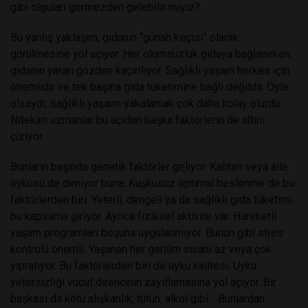
gibi olguları görmezden gelebilir miyiz?
Bu yanlış yaklaşım, gıdanın “günah keçisi” olarak
görülmesine yol açıyor. Her olumsuzluk gıdaya bağlanırken
gıdanın yararı gözden kaçırılıyor. Sağlıklı yaşam herkes için
önemlidir ve tek başına gıda tüketimine bağlı değildir. Öyle
olsaydı; sağlıklı yaşamı yakalamak çok daha kolay olurdu.
Nitekim uzmanlar bu açıdan başka faktörlerin de altını
çiziyor.
Bunların başında genetik faktörler geliyor. Kalıtım veya aile
öyküsü de deniyor buna. Kuşkusuz optimal beslenme de bu
faktörlerden biri. Yeterli, dengeli ya da sağlıklı gıda tüketimi
bu kapsama giriyor. Ayrıca fiziksel aktivite var. Hareketli
yaşam programları boşuna uygulanmıyor. Bunun gibi stres
kontrolü önemli. Yaşanan her gerilim insanı az veya çok
yıpratıyor. Bu faktörlerden biri de uyku kalitesi. Uyku
yetersizliği vücut direncinin zayıflamasına yol açıyor. Bir
başkası da kötü alışkanlık; tütün, alkol gibi… Bunlardan