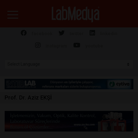
Labmedya - Laboratuv
facebook
twitter
linkedin
instagram
youtube
Prof. Dr. Aziz EKŞİ