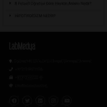
8 Felsefi Öğretiye Göre Hayatın Anlamı Nedir?
HİPOTİROİDİZM NEDİR?
Oğuzlar Mh. 1374. Sk 2/4 Balgat, Çankaya / Ankara
+90 312 342 22 45
+90 312 342 22 46
bilgi@labmedya.com