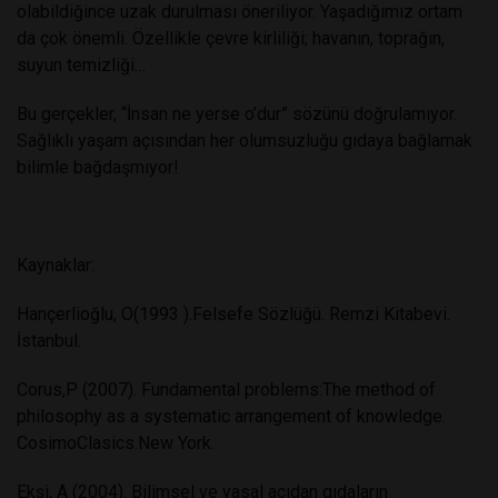
olabildiğince uzak durulması öneriliyor. Yaşadığımız ortam
da çok önemli. Özellikle çevre kirliliği; havanın, toprağın,
suyun temizliği…
Bu gerçekler, “İnsan ne yerse o’dur” sözünü doğrulamıyor.
Sağlıklı yaşam açısından her olumsuzluğu gıdaya bağlamak
bilimle bağdaşmıyor!
Kaynaklar:
Hançerlioğlu, O(1993 ).Felsefe Sözlüğü. Remzi Kitabevi.
İstanbul.
Corus,P (2007). Fundamental problems:The method of
philosophy as a systematic arrangement of knowledge.
CosimoClasics.New York.
Ekşi, A (2004). Bilimsel ve yasal açıdan gıdaların