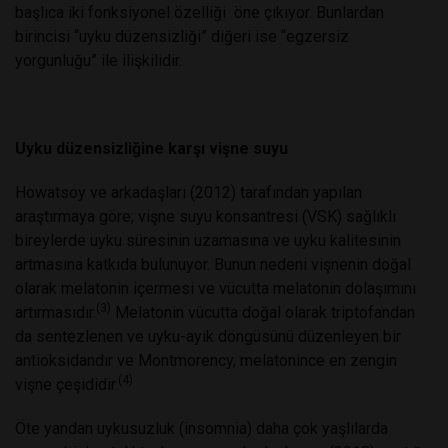
başlıca iki fonksiyonel özelliği
öne çıkıyor. Bunlardan
birincisi “uyku düzensizliği” diğeri ise “egzersiz
yorgunluğu” ile ilişkilidir.
Uyku düzensizliğine karşı vişne suyu
Howatsoy ve arkadaşları (2012) tarafından yapılan
araştırmaya göre; vişne suyu konsantresi (VSK) sağlıklı
bireylerde uyku süresinin uzamasına ve uyku kalitesinin
artmasına katkıda bulunuyor. Bunun nedeni vişnenin doğal
olarak melatonin içermesi ve vücutta melatonin dolaşımını
(3)
artırmasıdır.
Melatonin vücutta doğal olarak triptofandan
da sentezlenen ve uyku-ayık döngüsünü düzenleyen bir
antioksidandır ve Montmorency, melatonince en zengin
(4)
vişne çeşididir.
Öte yandan uykusuzluk (insomnia) daha çok yaşlılarda