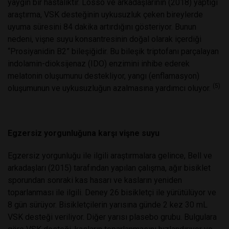
yaygın bir hastalıktır. Losso ve arkadaşlarının (2018) yaptığı
araştırma, VSK desteğinin uykusuzluk çeken bireylerde
uyuma süresini 84 dakika artırdığını gösteriyor. Bunun
nedeni, vişne suyu konsantresinin doğal olarak içerdiği
“Prosiyanidin B2” bileşiğidir. Bu bileşik triptofanı parçalayan
indolamin-dioksijenaz (IDO) enzimini inhibe ederek
melatonin oluşumunu destekliyor, yangı (enflamasyon)
(5)
oluşumunun ve uykusuzluğun azalmasına yardımcı oluyor.
Egzersiz yorgunluğuna karşı vişne suyu
Egzersiz yorgunluğu ile ilgili araştırmalara gelince, Bell ve
arkadaşları (2015) tarafından yapılan çalışma, ağır bisiklet
sporundan sonraki kas hasarı ve kasların yeniden
toparlanması ile ilgili. Deney 26 bisikletçi ile yürütülüyor ve
8 gün sürüyor. Bisikletçilerin yarısına günde 2 kez 30 mL
VSK desteği veriliyor. Diğer yarısı plasebo grubu. Bulgulara