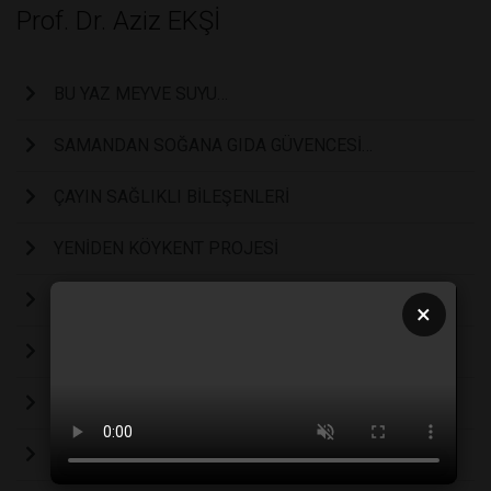
Prof. Dr. Aziz EKŞİ
BU YAZ MEYVE SUYU…
SAMANDAN SOĞANA GIDA GÜVENCESİ…
ÇAYIN SAĞLIKLI BİLEŞENLERİ
YENİDEN KÖYKENT PROJESİ
GÜÇLÜ BİR FONKSİYONEL GIDA ADAYI: VİŞNE SUYU
×
İNSAN NE YERSE O MUDUR?
HER ŞEYİ BİR GIDADAN BEKLEMEK!
Yanık gıdalardan uzak durmalı!