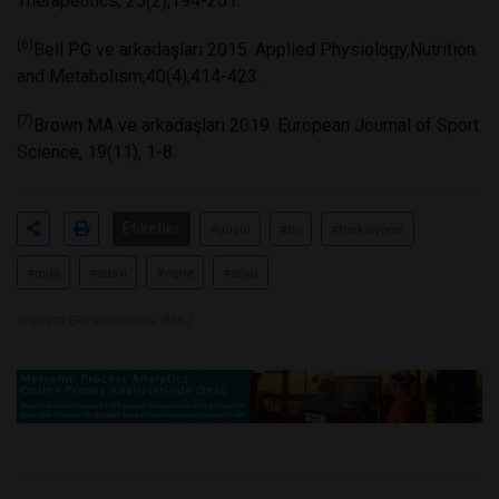
Therapeutics, 25(2),194-201.
(6)
Bell PG ve arkadaşları 2015. Applied Physiology,Nutrition
and Metabolism,40(4),414-423.
(7)
Brown MA ve arkadaşları 2019. European Journal of Sport
Science, 19(11), 1-8.
Etiketler
#güçlü
#bir
#fonksiyonel
#gıda
#adayı
#vişne
#suyu
Toplam Görüntülenme 8467