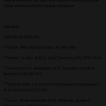
katkıda bulunuyor. Bu olgu vişne suyunun fonksiyonel gıda
olarak tanınma yolunda olduğunu gösteriyor.
Kaynaklar:
GIDA BİLİM NOTLARI
(1)
Ekşi A. 1980.Flüssiges Obst. 47, 494-496.
(2)
Damar I ve Ekşi
A.2012. Food Chemistry,135, 1910-1914.
(3)
Howatsoy G ve arkadaşları 2012. European Journal of
Nutrition,51(8),909-916.
(4)
Türkmen Özen I ve Ekşi A.2016.European International J.
of Sci.and Tech.5(4),57-64.
(5)
Losso JN ve arkadaşları 2018. American Journal of