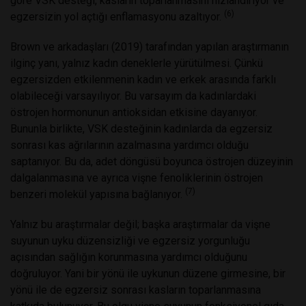
göre VSK desteği, kasların toparlanmasını hızlandırıyor ve
(6)
egzersizin yol açtığı enflamasyonu azaltıyor.
Brown ve arkadaşları (2019) tarafından yapılan araştırmanın
ilginç yanı, yalnız kadın deneklerle yürütülmesi. Çünkü
egzersizden etkilenmenin kadın ve erkek arasında farklı
olabileceği varsayılıyor. Bu varsayım da kadınlardaki
östrojen hormonunun antioksidan etkisine dayanıyor.
Bununla birlikte, VSK desteğinin kadınlarda da egzersiz
sonrası kas ağrılarının azalmasına yardımcı olduğu
saptanıyor. Bu da, adet döngüsü boyunca östrojen düzeyinin
dalgalanmasına ve ayrıca vişne fenoliklerinin östrojen
(7)
benzeri molekül yapısına bağlanıyor.
Yalnız bu araştırmalar değil; başka araştırmalar da vişne
suyunun uyku düzensizliği ve egzersiz yorgunluğu
açısından sağlığın korunmasına yardımcı olduğunu
doğruluyor. Yani bir yönü ile uykunun düzene girmesine, bir
yönü ile de egzersiz sonrası kasların toparlanmasına