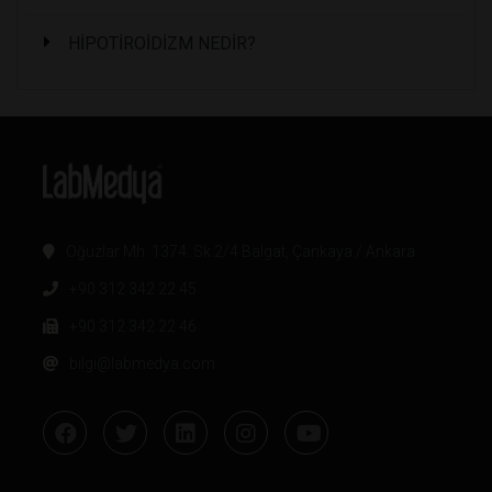
HİPOTİROİDİZM NEDİR?
Oğuzlar Mh. 1374. Sk 2/4 Balgat, Çankaya / Ankara
+90 312 342 22 45
+90 312 342 22 46
bilgi@labmedya.com