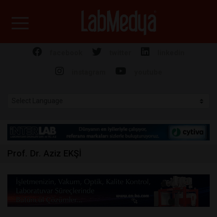
Labmedya - Laboratuv
facebook
twitter
linkedin
instagram
youtube
Prof. Dr. Aziz EKŞİ