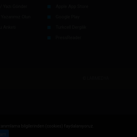
/ Yazı Gönder
Apple App Store
 Yazarımız Olun
Google Play
u Anketi
Turkcell Dergilik
PressReader
©
LABMEDYA
 tanımlama bilgilerinden (cookies) faydalanıyoruz.
am