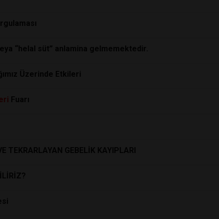
Sorgulaması
veya “helal süt” anlamina gelmemektedir.
ğımız Üzerinde Etkileri
eri
Fuarı
VE TEKRARLAYAN GEBELİK KAYIPLARI
İLİRİZ?
esi