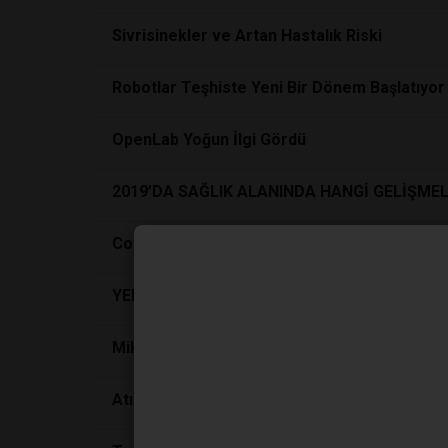
Sivrisinekler ve Artan Hastalık Riski
Robotlar Teşhiste Yeni Bir Dönem Başlatıyor
OpenLab Yoğun İlgi Gördü
2019’DA SAĞLIK ALANINDA HANGİ GELİŞME
Covıd-19’da yeni oksijen
teknolojileri
YERLİ YAPAY ZEKA İLE GENETİK TESPİTLER
Mikrobiyom Manipülasyonu ile Hastalıkların
Atık Arıtma Tesisleri Toksik Kimyasalları Artı