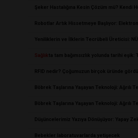
Şeker Hastalığına Kesin Çözüm mü? Kendi Hüc
Robotlar Artık Hissetmeye Başlıyor: Elektroni
Yeniliklerin ve İlklerin Tecrübeli Üreticisi: N
Sağlık
ta tam bağımsızlık yolunda tarihi eşik: 
RFID nedir? Çoğumuzun birçok üründe gördüğ
Böbrek Taşlarına Yaşayan Teknoloji: Ağrılı T
Böbrek Taşlarına Yaşayan Teknoloji: Ağrılı T
Düşüncelerimiz Yazıya Dönüşüyor: Yapay Zek
Bebekler laboratuvarlarda yetişecek