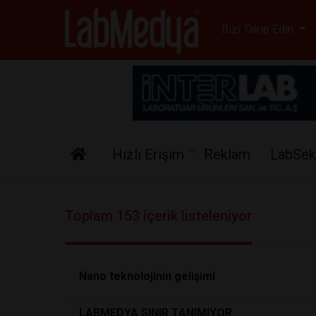
Labmedya - Laboratuv
Bizi Takip Edin
Hızlı Erişim
Reklam
LabSek
Toplam 153 içerik listeleniyor
Nano teknolojinin gelişimi
LABMEDYA SINIR TANIMIYOR