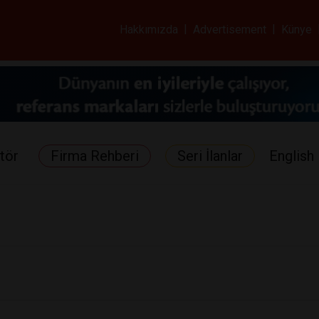
ar ve Sağlık Gazetes
Hakkımızda
|
Advertisement
|
Künye
tör
Firma Rehberi
Seri İlanlar
English 