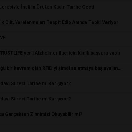
resiyle İnsülin Üreten Kadın Tarihe Geçti
k Cilt, Yaralanmaları Tespit Edip Anında Tepki Veriyor
ÜVE
TRUSTLIFE yerli Alzheimer ilacı için klinik başvuru yaptı
ü bir kavram olan RFID’yi şimdi anlatmaya başlayalım…
edavi Süreci Tarihe mi Karışıyor?
edavi Süreci Tarihe mi Karışıyor?
a Gerçekten Zihnimizi Okuyabilir mi?