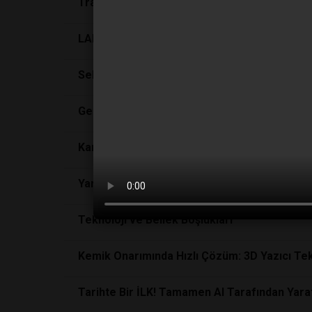
Transhümanizm ile İnsan Bedeninin ve Bilinc
LABORATUVAR SEKTÖRÜNÜN TARİHSEL GEL
Sektörün Köklü Firmalarından Kocintok A.Ş.
Genetik Materyali Bağışıklık Hücrelerine Taşıy
Kan Pıhtılarını Gerçek Zamanlı Görmek Art
Yaralara Akıllı Takip: Yeni Nesil Bandaj İnsa
Teknoloji ve Bellek Boşlukları
Kemik Onarımında Hızlı Çözüm: 3D Yazıcı Tek
Tarihte Bir İLK! Tamamen AI Tarafından Yarat