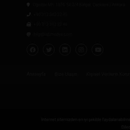
Oğuzlar Mh. 1374. Sk 2/4 Balgat, Çankaya / Ankara
+90 312 342 22 45
+90 312 342 22 46
bilgi@labmedya.com
Anasayfa
Bize Ulaşın
Kişisel Verilerin Kor
İnternet sitemizden en iyi şekilde faydalanabilme
Diled