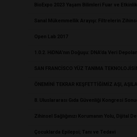
BioExpo 2023 Yaşam Bilimleri Fuar ve Etkinlik
Sanal Mükemmellik Arayışı: Filtrelerin Zihinse
Open Lab 2017
1.0.2. HiDNA’nın Doğuşu: DNA’da Veri Depola
SAN FRANCİSCO YÜZ TANIMA TEKNOLOJİSİ
ÖNEMİNİ TEKRAR KEŞFETTİĞİMİZ AŞI, AŞIL
8. Uluslararası Gıda Güvenliği Kongresi Sonu
Zihinsel Sağlığınızı Korumanın Yolu, Dijital D
Çocuklarda Epilepsi; Tanı ve Tedavi