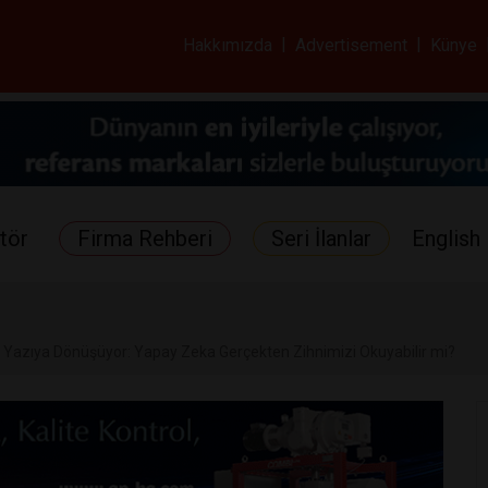
ar ve Sağlık Gazetes
Hakkımızda
|
Advertisement
|
Künye
tör
Firma Rehberi
Seri İlanlar
English 
 Yazıya Dönüşüyor: Yapay Zeka Gerçekten Zihnimizi Okuyabilir mi?