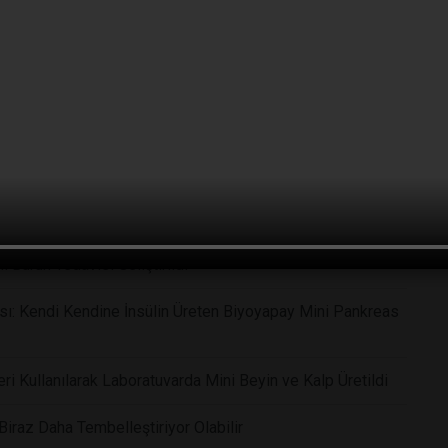
iyor: İnsanlık Bu Büyük Dönüşüme Hazır mı
ı Burun Tedavisi Geliştirildi
sı: Kendi Kendine İnsülin Üreten Biyoyapay Mini Pankreas
ri Kullanılarak Laboratuvarda Mini Beyin ve Kalp Üretildi
raz Daha Tembelleştiriyor Olabilir