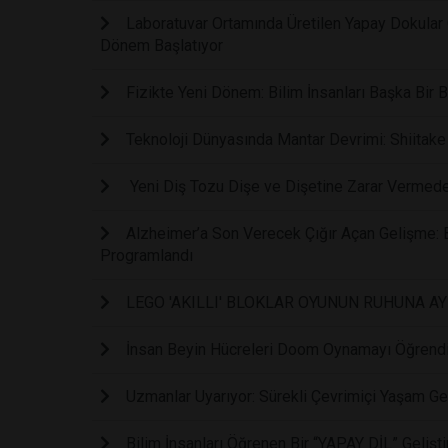
Laboratuvar Ortamında Üretilen Yapay Dokular 
Dönem Başlatıyor
Fizikte Yeni Dönem: Bilim İnsanları Başka Bir B
Teknoloji Dünyasında Mantar Devrimi: Shiitake
Yeni Diş Tozu Dişe ve Dişetine Zarar Vermed
Alzheimer’a Son Verecek Çığır Açan Gelişme: B
Programlandı
LEGO 'AKILLI' BLOKLAR OYUNUN RUHUNA AY
İnsan Beyin Hücreleri Doom Oynamayı Öğrendi:
Uzmanlar Uyarıyor: Sürekli Çevrimiçi Yaşam Ge
Bilim İnsanları Öğrenen Bir “YAPAY DİL” Gelişti