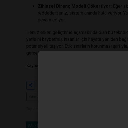
Zihinsel Direnç Modeli Çökertiyor:
Eğer siz
reddederseniz, sistem anında hata veriyor. Ya
devam ediyor.
Henüz erken geliştirme aşamasında olan bu teknolo
yetisini kaybetmiş insanlar için hayata yeniden bağla
potansiyeli taşıyor. Etik sınırların korunması şartıy
gerçek bir sese dönüşebilir.
Kaynak:
https://www.nature.com/articles/d41586
Etiketler
#yapay zeka
#nörobilim
#z
#düşünceden metne dönüşüm
#sağlık teknolojileri
Toplam Görüntülenme 389