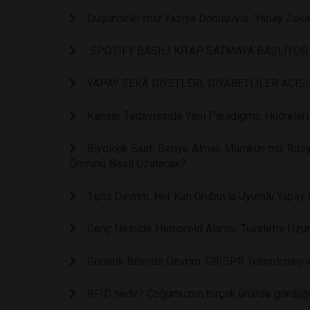
Düşüncelerimiz Yazıya Dönüşüyor: Yapay Zeka 
SPOTIFY BASILI KİTAP SATMAYA BAŞLIYOR
YAPAY ZEKÂ DİYETLERİ, DİYABETLİLER AÇIS
Kanser Tedavisinde Yeni Paradigma: Hücreleri 
Biyolojik Saati Geriye Almak Mümkün mü: Rusy
Ömrünü Nasıl Uzatacak?
Tıpta Devrim: Her Kan Grubuyla Uyumlu Yapay K
Genç Nesilde Hemoroid Alarmı: Tuvalette Uzun S
Genetik Bilimde Devrim: CRISPR Teknolojisiy
RFID nedir? Çoğumuzun birçok üründe gördüğü 