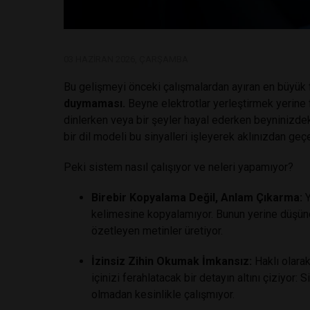
03 HAZIRAN 2026, ÇARŞAMBA
Bu gelişmeyi önceki çalışmalardan ayıran en büyük 
duymaması.
Beyne elektrotlar yerleştirmek yerine f
dinlerken veya bir şeyler hayal ederken beyninizdeki
bir dil modeli bu sinyalleri işleyerek aklınızdan geç
Peki sistem nasıl çalışıyor ve neleri yapamıyor?
Birebir Kopyalama Değil, Anlam Çıkarma:
Y
kelimesine kopyalamıyor. Bunun yerine düşün
özetleyen metinler üretiyor.
İzinsiz Zihin Okumak İmkansız:
Haklı olarak
içinizi ferahlatacak bir detayın altını çiziyor: 
olmadan kesinlikle çalışmıyor.