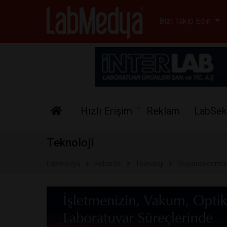
Labmedya - Laboratuv
Bizi Takip Edin
Hızlı Erişim
Reklam
LabSek
Teknoloji
Labmedya
Haberler
Teknoloji
Düşüncelerimiz