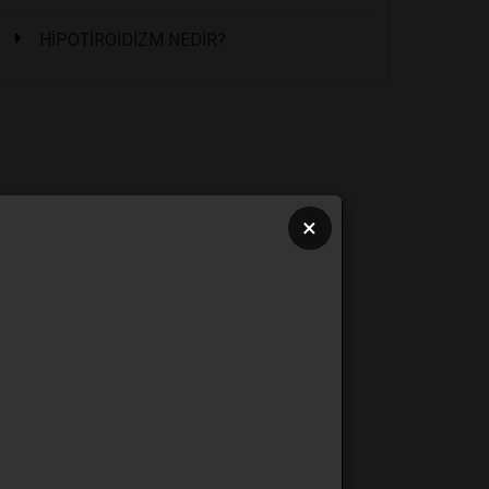
HİPOTİROİDİZM NEDİR?
×