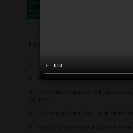
Teknoloji
Yapay Zeka Tahminlerden Çok Daha Hızlı Geliş
Agresif Beyin Tümörlerine Karşı: Altın Parçacıkl
Tip 1 Diyabet Tedavisinde Tarihi Dönüm Nokta
Geliştirildi
Tıp Dünyasında Tarihi Başarı: İnsan Kök Hücrele
Yapay Zekaya Her Sorduğunuz Soru Beyninizi Bi