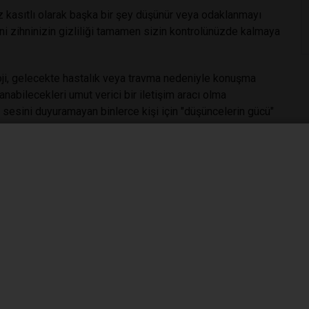
 kasıtlı olarak başka bir şey düşünür veya odaklanmayı
ni zihninizin gizliliği tamamen sizin kontrolünüzde kalmaya
ji, gelecekte hastalık veya travma nedeniyle konuşma
nabilecekleri umut verici bir iletişim aracı olma
la, sesini duyuramayan binlerce kişi için "düşüncelerin gücü"
-025-03624-1?utm_source=
ihin okuma teknolojisi
#beyin
#
#fmrı