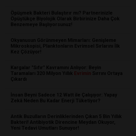
Öpüşmek Bakteri Bulaştırır mı? Partnerinizle
Öpüştükçe Biyolojik Olarak Birbirinize Daha Çok
Benzemeye Başlıyorsunuz!
Okyanusun Görünmeyen Mimarları: Genişleme
Mikroskopisi, Planktonların Evrimsel Sırlarını İlk
Kez Çözüyor!
Kargalar "Sıfır" Kavramını Anlıyor: Beyin
Taramaları 320 Milyon Yıllık
Evrimin
Sırrını Ortaya
Çıkardı
İnsan Beyni Sadece 12 Watt ile Çalışıyor: Yapay
Zekâ Neden Bu Kadar Enerji Tüketiyor?
Antik Buzulların Derinliklerinden Çıkan 5 Bin Yıllık
Bakteri! Antibiyotik Direncine Meydan Okuyor,
Yeni Tedavi Umutları Sunuyor!