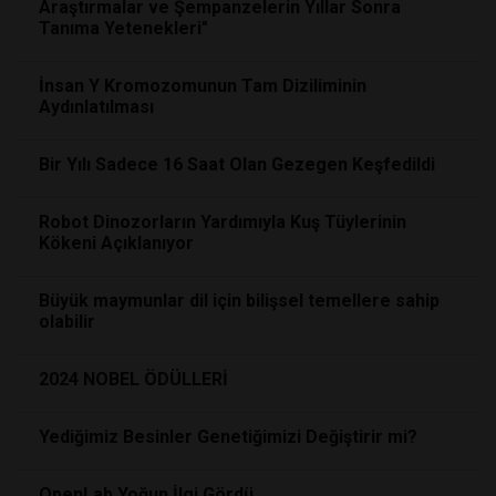
Araştırmalar ve Şempanzelerin Yıllar Sonra
Tanıma Yetenekleri"
İnsan Y Kromozomunun Tam Diziliminin
Aydınlatılması
Bir Yılı Sadece 16 Saat Olan Gezegen Keşfedildi
Robot Dinozorların Yardımıyla Kuş Tüylerinin
Kökeni Açıklanıyor
Büyük maymunlar dil için bilişsel temellere sahip
olabilir
2024 NOBEL ÖDÜLLERİ
Yediğimiz Besinler Genetiğimizi Değiştirir mi?
OpenLab Yoğun İlgi Gördü