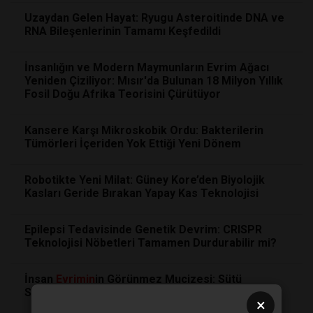
Uzaydan Gelen Hayat: Ryugu Asteroitinde DNA ve
RNA Bileşenlerinin Tamamı Keşfedildi
İnsanlığın ve Modern Maymunların Evrim Ağacı
Yeniden Çiziliyor: Mısır'da Bulunan 18 Milyon Yıllık
Fosil Doğu Afrika Teorisini Çürütüyor
Kansere Karşı Mikroskobik Ordu: Bakterilerin
Tümörleri İçeriden Yok Ettiği Yeni Dönem
Robotikte Yeni Milat: Güney Kore’den Biyolojik
Kasları Geride Bırakan Yapay Kas Teknolojisi
Epilepsi Tedavisinde Genetik Devrim: CRISPR
Teknolojisi Nöbetleri Tamamen Durdurabilir mi?
İnsan
Evrimin
in Görünmez Mucizesi: Sütü
Sindirebilme Yeteneğimiz Aslında Bir Mutasyon
×