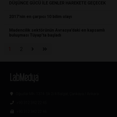
DÜŞÜNCE GÜCÜ İLE GENLER HAREKETE GEÇECEK
2017'nin en çarpıcı 10 bilim olayı
Madencilik sektörünün Avrasya’daki en kapsamlı
buluşması Tüyap’ta başladı
1
2
Oğuzlar Mh. 1374. Sk 2/4 Balgat, Çankaya / Ankara
+90 312 342 22 45
+90 312 342 22 46