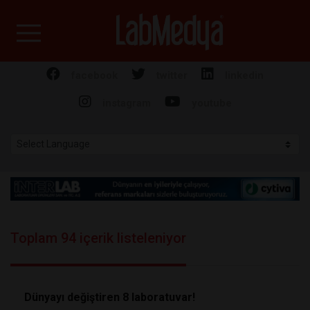
Labmedya - Laboratuv
facebook
twitter
linkedin
instagram
youtube
Toplam 94 içerik listeleniyor
Dünyayı değiştiren 8 laboratuvar!