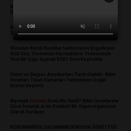
Böbrek Taşlarına Yaşayan Teknoloji: Ağrılı Tedavi
Süreci Tarihe mi Karışıyor?
Böbrek Taşlarına Yaşayan Teknoloji: Ağrılı Tedavi
Süreci Tarihe mi Karışıyor?
Vücudun Kendi Kendine Saldırmasını Engelleyen
Gizli Güç: Otoimmün Hastalıkların Tedavisinde
Yeni Bir Çığır Açacak EGR1 Geni Keşfedildi
Stent ve Baypas Ameliyatları Tarih Olabilir: Bilim
İnsanları Tıkalı Damarları Temizleyen Doğal
Enzimi Keşfetti
Biyolojik
Evrimin
Sonu Mu Geldi? Bilim İnsanlarına
Göre İnsanlık Artık Kolektif Bir Süperorganizma
Olarak Evriliyor
KORONAVİRÜS SALGINININ DÜNYAYA ÖĞRETTİĞİ