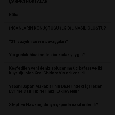
ÇARPICI NOKTALAR
Küba
İNSANLARIN KONUŞTUĞU İLK DİL NASIL OLUŞTU?
“21. yüzyılın çevre savaşçıları’’
Yorgunluk hissi neden bu kadar yaygın?
Keşfedilen yeni deniz solucanına üç kafası ve iki
kuyruğu olan Kral Ghidorah’ın adı verildi
Yabani Japon Makaklarının Dişlerindeki İşaretler
Evrime Dair Fikirlerimizi Etkileyebilir
Stephen Hawking dünya çapında nasıl ünlendi?