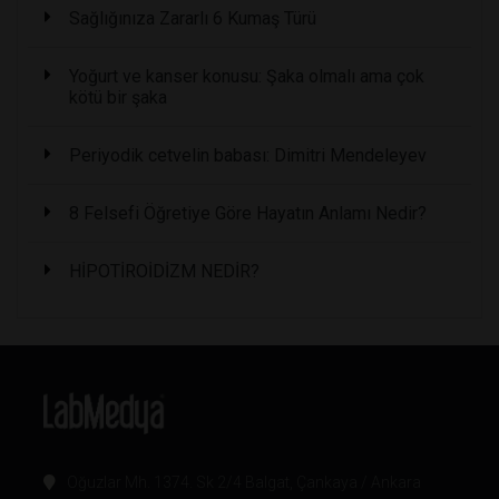
Sağlığınıza Zararlı 6 Kumaş Türü
Yoğurt ve kanser konusu: Şaka olmalı ama çok
kötü bir şaka
Periyodik cetvelin babası: Dimitri Mendeleyev
8 Felsefi Öğretiye Göre Hayatın Anlamı Nedir?
HİPOTİROİDİZM NEDİR?
Oğuzlar Mh. 1374. Sk 2/4 Balgat, Çankaya / Ankara