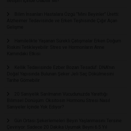
İletişim İçinde Olabilir Mi?
Bilim İnsanları Hastalara Özgü "Mini Beyinler" Üretti:
Alzheimer Tedavisinde ve Erken Teşhisinde Çığır Açan
Gelişme
Hamilelikte Yaşanan Sürekli Çatışmalar Erken Doğum
Riskini Tetikleyebilir: Stres ve Hormonların Anne
Karnındaki Etkisi
Kellik Tedavisinde Ezber Bozan Tesadüf: DNA'nın
Doğal Yapısında Bulunan Şeker Jeli Saç Dökülmesini
Tarihe Gömebilir
20 Saniyelik Sarılmanın Vücudunuzda Yarattığı
Bilimsel Dönüşüm: Oksitosin Hormonu Stresi Nasıl
Saniyeler İçinde Yok Ediyor?
Gün Ortası Şekerlemeleri Beyin Yaşlanmasını Tersine
Çeviriyor: Sadece 20 Dakika Uyumak Beyni 6.5 Yıl