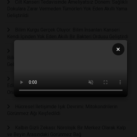
Cilt Kanseri Tedavisinde Ameliyatsız Dönem: Sağlıklı
Dokulara Zarar Vermeden Tümörleri Yok Eden Akıllı Yama
Geliştirildi
Bilim Kurgu Gerçek Oluyor: Bilim İnsanları Kanseri
Kendi İçinden Yok Eden Akıllı Bir Bakteri Ordusu Geliştirdi
×
Çocuklarda Zihinsel Sağlığın Anahtarı Hareket:
Bilimsel Araştırmalar Fiziksel Aktivitenin Beyin
Gelişimindeki Rolünü Kanıtladı
Diş Koltuğunda Büyük Değişim: Koyun Yününden Elde
Edilen Mucize Protein Diş Etlerini Kendi Kendine
Onaracak
Hücresel İletişimde Işık Devrimi: Mitokondrilerin
Görünmez Ağı Keşfedildi
Kalbin Gizli Zekası: Nörolojik Bir Merkez Olarak Kalp
ve Beyin Arasındaki Görünmez Bağ