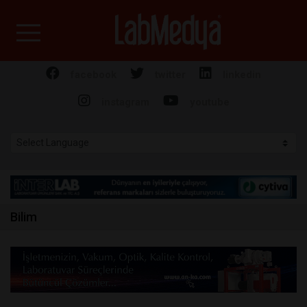
Labmedya - Laboratuv
facebook
twitter
linkedin
instagram
youtube
Bilim