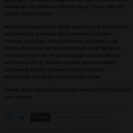
olabilecek plak yırtılması riskini de büyük ölçüde stabilize
ederek ortadan kaldırdı.
Araştırmanın insanlı klinik deney aşaması, şu an için ameliyat
edilemeyecek durumdaki ağır koroner arter hastaları
üzerinde yürütülüyor. Bilim insanlarının asıl hedefi, yıllar
boyunca biriken damar hasarını biyolojik olarak tamamen
tersine çevirebilmek. Projenin başarıya ulaşması halinde
kardiyovasküler tıp dünyası, mekanik operasyonlardan
uzaklaşarak dolaşım sisteminin doğal enzimlerle
temizlendiği yeni bir tıp devrimine adım atacak.
Kaynak:
https://pmc.ncbi.nlm.nih.gov/articles/PMC5928426/?
utm_source=
Etiketler
#pltp enzimi
#ateroskleroz
#damar tıkanıklığı
#hdl kolesterol
#kalp damar hastalıkları