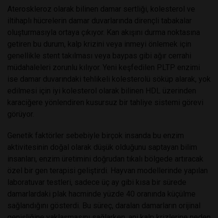
Ateroskleroz olarak bilinen damar sertliği, kolesterol ve
iltihaplı hücrelerin damar duvarlarında dirençli tabakalar
oluşturmasıyla ortaya çıkıyor. Kan akışını durma noktasına
getiren bu durum, kalp krizini veya inmeyi önlemek için
genellikle stent takılması veya baypas gibi ağır cerrahi
müdahaleleri zorunlu kılıyor. Yeni keşfedilen PLTP enzimi
ise damar duvarındaki tehlikeli kolesterolü söküp alarak, yok
edilmesi için iyi kolesterol olarak bilinen HDL üzerinden
karaciğere yönlendiren kusursuz bir tahliye sistemi görevi
görüyor.
Genetik faktörler sebebiyle birçok insanda bu enzim
aktivitesinin doğal olarak düşük olduğunu saptayan bilim
insanları, enzim üretimini doğrudan tıkalı bölgede artıracak
özel bir gen terapisi geliştirdi. Hayvan modellerinde yapılan
laboratuvar testleri, sadece üç ay gibi kısa bir sürede
damarlardaki plak hacminde yüzde 40 oranında küçülme
sağlandığını gösterdi. Bu süreç, daralan damarların orijinal
genişliğine yaklaşmasını sağlarken, ani kalp krizlerine neden