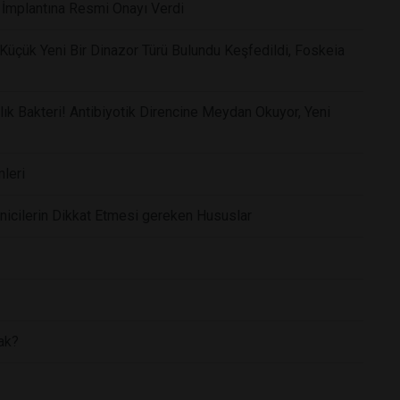
in İmplantına Resmi Onayı Verdi
 Küçük Yeni Bir Dinazor Türü Bulundu Keşfedildi, Foskeia
ıllık Bakteri! Antibiyotik Direncine Meydan Okuyor, Yeni
leri
icilerin Dikkat Etmesi gereken Hususlar
ak?