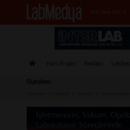
Labmedya - Laboratuv
Bizi Takip Edin
Hızlı Erişim
Reklam
LabSek
Gündem
Labmedya
Haberler
Gündem
Antik Buzulların