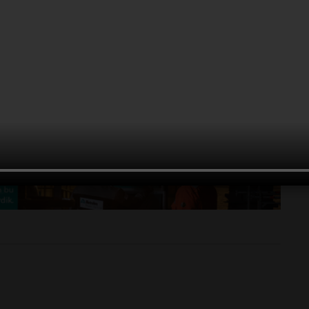
025.1713017
 direnci
#antik bakteri keşfi
#scarisoara buz mağarası
nma bakterileri