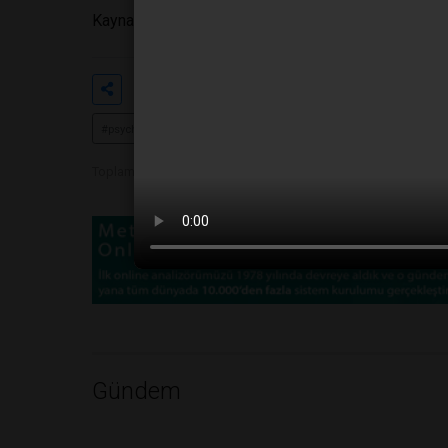
Kaynak: Araştırma Makalesi
DOI: 10.3389/fmicb.2
Etiketler
#5 bin yıllık bakteri
#antibiyotik
#psychrobacter sc65a
#
#süper bakteriler
#küresel ısı
Toplam Görüntülenme 643
Gündem