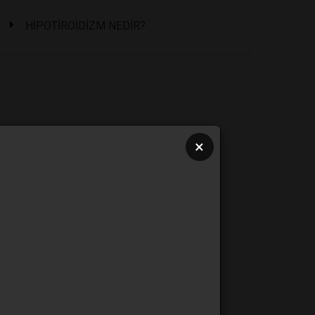
HİPOTİROİDİZM NEDİR?
×