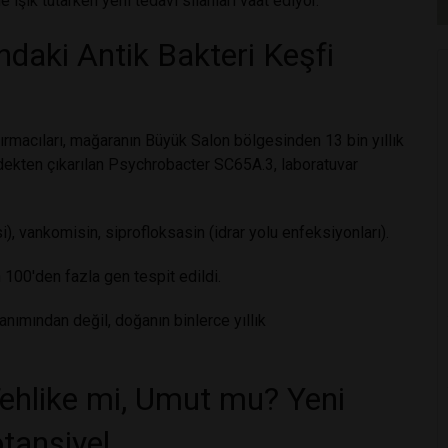
ne ışık tutarken yeni tedavi silahları vaat ediyor.
daki Antik Bakteri Keşfi
rmacıları, mağaranın Büyük Salon bölgesinden 13 bin yıllık
rdekten çıkarılan Psychrobacter SC65A.3, laboratuvar
si), vankomisin, siprofloksasin (idrar yolu enfeksiyonları).
 100'den fazla gen tespit edildi.
lanımından değil, doğanın binlerce yıllık
ehlike mi, Umut mu? Yeni
otansiyel