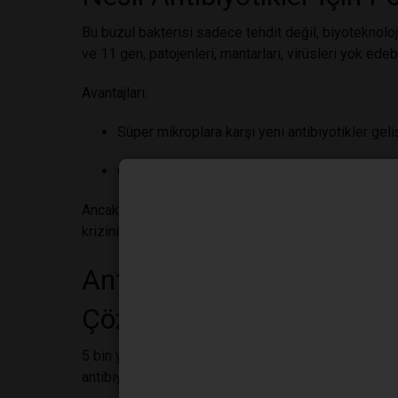
Bu buzul bakterisi sadece tehdit değil, biyoteknol
ve 11 gen, patojenleri, mantarları, virüsleri yok edebi
Avantajları:
Süper mikroplara karşı yeni antibiyotikler gelişt
Olağanüstü enzimler, tedavi edilemez enfeksiy
Ancak küresel ısınma eriyen buzullarla bu antik mikr
krizini derinleştirme riski taşıyor.
Antibiyotik Direnci Krizi v
Çözümler
5 bin yıllık bakteri gibi keşifler, tıp dünyasını dönüşt
antibiyotikler için ilham kaynağı.