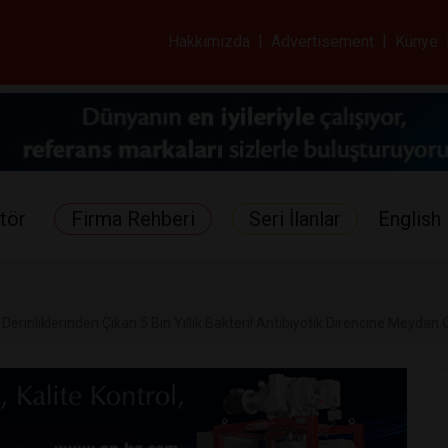
ar ve Sağlık Gazetes
Hakkımızda
|
Advertisement
|
Künye
tör
Firma Rehberi
Seri İlanlar
English 
 Derinliklerinden Çıkan 5 Bin Yıllık Bakteri! Antibiyotik Direncine Meyda