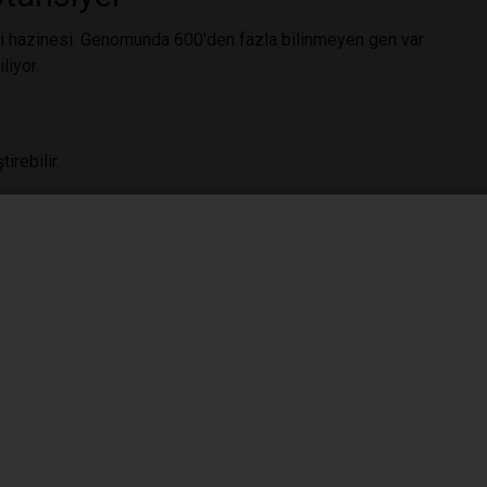
oji hazinesi. Genomunda 600'den fazla bilinmeyen gen var
liyor.
irebilir.
onlara çare olabilir.
opları doğaya salıyor, antibiyotik direnci
e Gelecekteki Biyoteknolojik
ürebilir. Kontrollü laboratuvar çalışmaları, yeni nesil