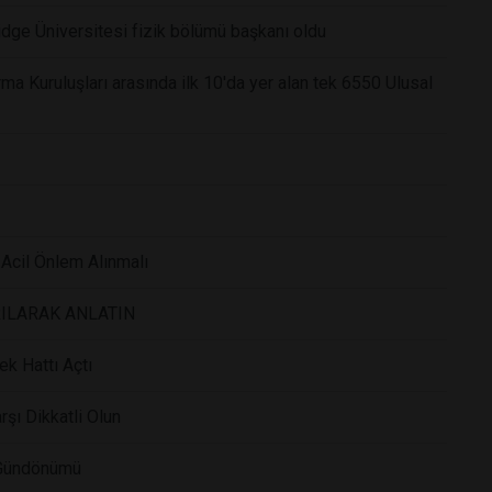
ridge Üniversitesi fizik bölümü başkanı oldu
ma Kuruluşları arasında ilk 10'da yer alan tek 6550 Ulusal
 Acil Önlem Alınmalı
ILARAK ANLATIN
k Hattı Açtı
rşı Dikkatli Olun
z Gündönümü