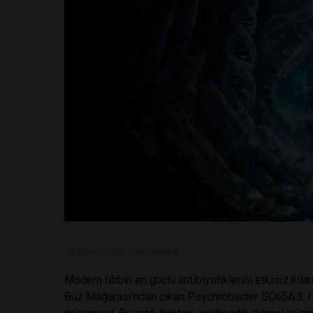
18 ŞUBAT 2026, ÇARŞAMBA
Modern tıbbın en güçlü antibiyotiklerini etkisiz kıla
Buz Mağarası'ndan çıkan Psychrobacter SC65A.3, rif