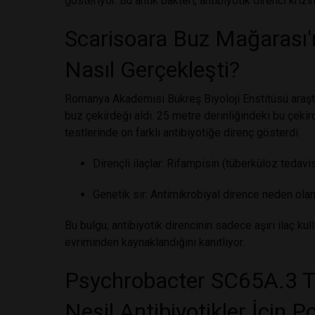
gösteriyor. Bu antik bakteri, antibiyotik direnci krizi
Scarisoara Buz Mağarası'n
Nasıl Gerçekleşti?
Romanya Akademisi Bükreş Biyoloji Enstitüsü araştı
buz çekirdeği aldı. 25 metre derinliğindeki bu çeki
testlerinde on farklı antibiyotiğe direnç gösterdi.
Dirençli ilaçlar: Rifampisin (tüberküloz tedavi
Genetik sır: Antimikrobiyal dirence neden olan
Bu bulgu, antibiyotik direncinin sadece aşırı ilaç kul
evriminden kaynaklandığını kanıtlıyor.
Psychrobacter SC65A.3 T
Nesil Antibiyotikler İçin P