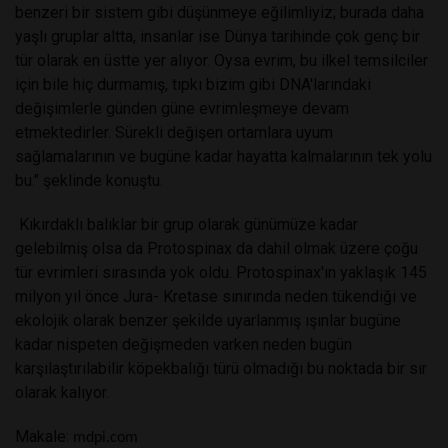
benzeri bir sistem gibi düşünmeye eğilimliyiz; burada daha
yaşlı gruplar altta, insanlar ise Dünya tarihinde çok genç bir
tür olarak en üstte yer alıyor. Oysa evrim, bu ilkel temsilciler
için bile hiç durmamış, tıpkı bizim gibi DNA'larındaki
değişimlerle günden güne evrimleşmeye devam
etmektedirler. Sürekli değişen ortamlara uyum
sağlamalarının ve bugüne kadar hayatta kalmalarının tek yolu
bu." şeklinde konuştu.
Kıkırdaklı balıklar bir grup olarak günümüze kadar
gelebilmiş olsa da Protospinax da dahil olmak üzere çoğu
tür evrimleri sırasında yok oldu. Protospinax'ın yaklaşık 145
milyon yıl önce Jura- Kretase sınırında neden tükendiği ve
ekolojik olarak benzer şekilde uyarlanmış ışınlar bugüne
kadar nispeten değişmeden varken neden bugün
karşılaştırılabilir köpekbalığı türü olmadığı bu noktada bir sır
olarak kalıyor.
Makale:
mdpi.com