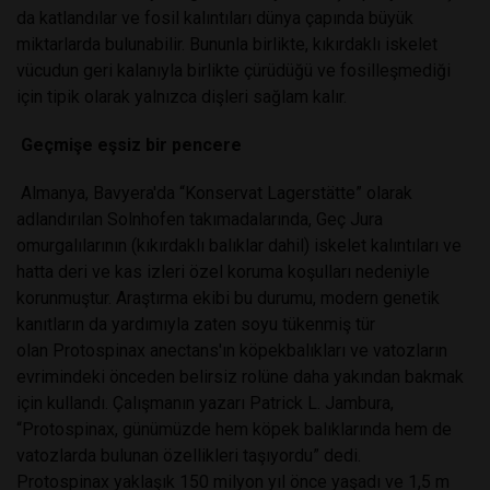
da katlandılar ve fosil kalıntıları dünya çapında büyük
miktarlarda bulunabilir. Bununla birlikte, kıkırdaklı iskelet
vücudun geri kalanıyla birlikte çürüdüğü ve fosilleşmediği
için tipik olarak yalnızca dişleri sağlam kalır.
Geçmişe eşsiz bir pencere
Almanya, Bavyera'da “Konservat Lagerstätte” olarak
adlandırılan Solnhofen takımadalarında, Geç Jura
omurgalılarının (kıkırdaklı balıklar dahil) iskelet kalıntıları ve
hatta deri ve kas izleri özel koruma koşulları nedeniyle
korunmuştur. Araştırma ekibi bu durumu, modern genetik
kanıtların da yardımıyla zaten soyu tükenmiş tür
olan Protospinax anectans'ın köpekbalıkları ve vatozların
evrimindeki önceden belirsiz rolüne daha yakından bakmak
için kullandı. Çalışmanın yazarı Patrick L. Jambura,
“Protospinax, günümüzde hem köpek balıklarında hem de
vatozlarda bulunan özellikleri taşıyordu” dedi.
Protospinax yaklaşık 150 milyon yıl önce yaşadı ve 1,5 m