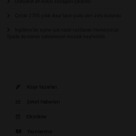
Dünyanın en köklü soyağacı çıkarıldı
Çin’de 2700 yıllık Asur tarzı pullu deri zırhı bulundu
İngiltere'de eşine çok nadir rastlanan Homeros’un
İlyada destanını sahneleyen mozaik keşfedildi
Köşe Yazarları
Şirket Haberleri
Etkinlikler
Yayınlarımız