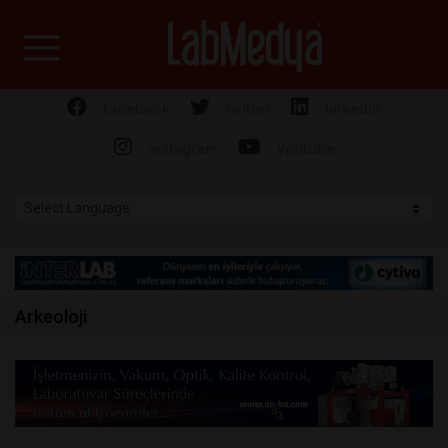
Labmedya - Laboratuv
facebook
twitter
linkedin
instagram
youtube
Arkeoloji