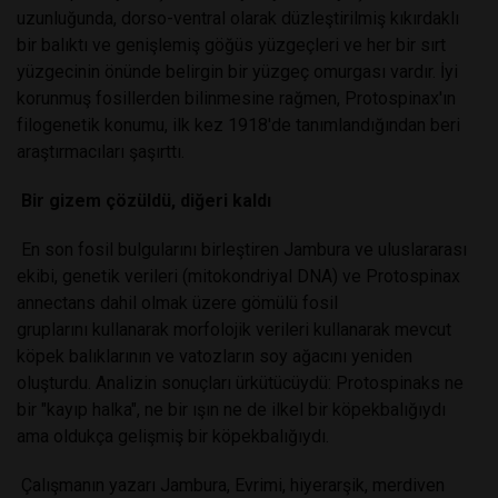
uzunluğunda, dorso-ventral olarak düzleştirilmiş kıkırdaklı
bir balıktı ve genişlemiş göğüs yüzgeçleri ve her bir sırt
yüzgecinin önünde belirgin bir yüzgeç omurgası vardır. İyi
korunmuş fosillerden bilinmesine rağmen, Protospinax'ın
filogenetik konumu, ilk kez 1918'de tanımlandığından beri
araştırmacıları şaşırttı.
Bir gizem çözüldü, diğeri kaldı
En son fosil bulgularını birleştiren Jambura ve uluslararası
ekibi, genetik verileri (mitokondriyal DNA) ve Protospinax
annectans dahil olmak üzere gömülü fosil
gruplarını kullanarak morfolojik verileri kullanarak mevcut
köpek balıklarının ve vatozların soy ağacını yeniden
oluşturdu. Analizin sonuçları ürkütücüydü: Protospinaks ne
bir "kayıp halka", ne bir ışın ne de ilkel bir köpekbalığıydı
ama oldukça gelişmiş bir köpekbalığıydı.
Çalışmanın yazarı Jambura, Evrimi, hiyerarşik, merdiven