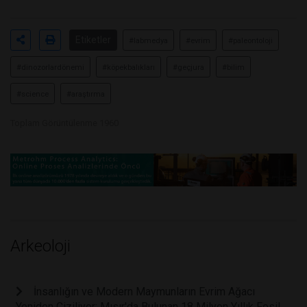
Etiketler
#labmedya
#evrim
#paleontoloji
#dinozorlardönemi
#köpekbalıkları
#geçjura
#bilim
#science
#araştırma
Toplam Görüntülenme 1960
Arkeoloji
İnsanlığın ve Modern Maymunların Evrim Ağacı
Yeniden Çiziliyor: Mısır'da Bulunan 18 Milyon Yıllık Fosil