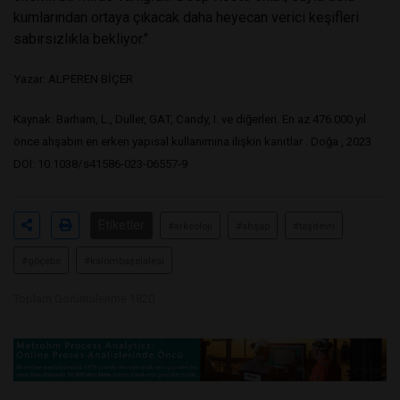
kumlarından ortaya çıkacak daha heyecan verici keşifleri
sabırsızlıkla bekliyor."
Yazar: ALPEREN BİÇER
Kaynak: Barham, L., Duller, GAT, Candy, I. ve diğerleri. En az 476.000 yıl
önce ahşabın en erken yapısal kullanımına ilişkin kanıtlar . Doğa , 2023
DOI:
10.1038/s41586-023-06557-9
Etiketler
#arkeoloji
#ahşap
#taşdevri
#göçebe
#kalombaşelalesi
Toplam Görüntülenme 1820