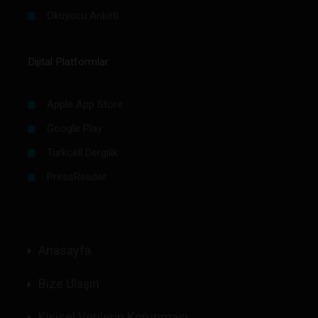
Okuyucu Anketi
Dijital Platformlar
Apple App Store
Google Play
Turkcell Dergilik
PressReader
Anasayfa
Bize Ulaşın
Kişisel Verilerin Korunması