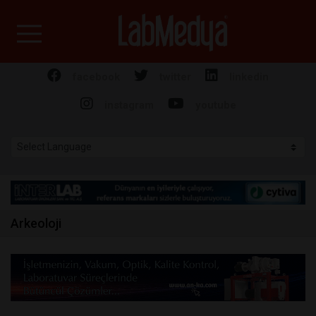
Labmedya - Laboratuv
facebook
twitter
linkedin
instagram
youtube
Arkeoloji