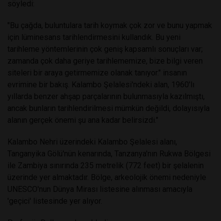
söyledi:
"Bu çağda, buluntulara tarih koymak çok zor ve bunu yapmak
için lüminesans tarihlendirmesini kullandık. Bu yeni
tarihleme yöntemlerinin çok geniş kapsamlı sonuçları var;
zamanda çok daha geriye tarihlememize, bize bilgi veren
siteleri bir araya getirmemize olanak tanıyor." insanın
evrimine bir bakış. Kalambo Şelalesi'ndeki alan, 1960'lı
yıllarda benzer ahşap parçalarının bulunmasıyla kazılmıştı,
ancak bunların tarihlendirilmesi mümkün değildi, dolayısıyla
alanın gerçek önemi şu ana kadar belirsizdi."
Kalambo Nehri üzerindeki Kalambo Şelalesi alanı,
Tanganyika Gölü'nün kenarında, Tanzanya'nın Rukwa Bölgesi
ile Zambiya sınırında 235 metrelik (772 feet) bir şelalenin
üzerinde yer almaktadır. Bölge, arkeolojik önemi nedeniyle
UNESCO'nun Dünya Mirası listesine alınması amacıyla
'geçici' listesinde yer alıyor.