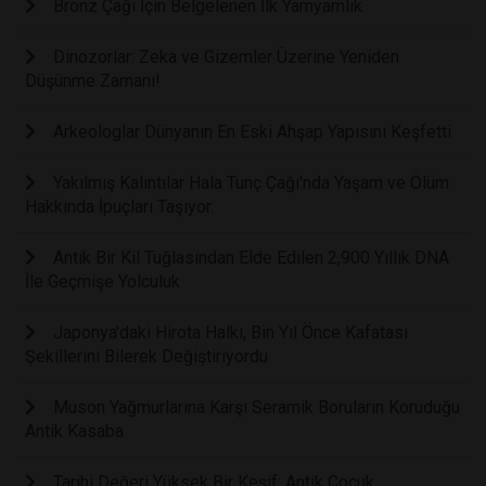
Bronz Çağı İçin Belgelenen İlk Yamyamlık
Dinozorlar: Zeka ve Gizemler Üzerine Yeniden
Düşünme Zamanı!
Arkeologlar Dünyanın En Eski Ahşap Yapısını Keşfetti
Yakılmış Kalıntılar Hala Tunç Çağı'nda Yaşam ve Ölüm
Hakkında İpuçları Taşıyor.
Antik Bir Kil Tuğlasından Elde Edilen 2,900 Yıllık DNA
İle Geçmişe Yolculuk
Japonya'daki Hirota Halkı, Bin Yıl Önce Kafatası
Şekillerini Bilerek Değiştiriyordu
Muson Yağmurlarına Karşı Seramik Boruların Koruduğu
Antik Kasaba
Tarihi Değeri Yüksek Bir Keşif: Antik Çocuk