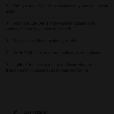
3500 yıl sonra Mısır firavununun mumyası dijital olarak
açıldı
Geçmişte Ege Denizi’nde yaşanan tsunamilerin
kanıtları Türkiye kıyılarında keşfedildi
Dünyanın en köklü soyağacı çıkarıldı
Çin’de 2700 yıllık Asur tarzı pullu deri zırhı bulundu
İngiltere'de eşine çok nadir rastlanan Homeros’un
İlyada destanını sahneleyen mozaik keşfedildi
Köşe Yazarları