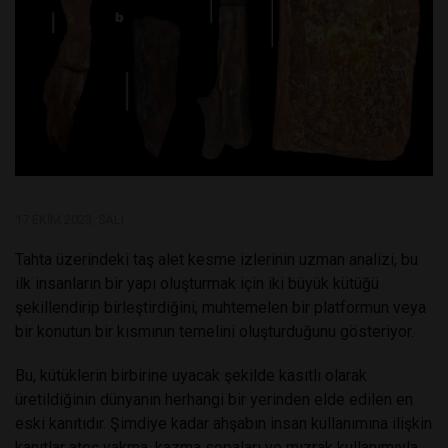
17 EKIM 2023, SALI
Tahta üzerindeki taş alet kesme izlerinin uzman analizi, bu
ilk insanların bir yapı oluşturmak için iki büyük kütüğü
şekillendirip birleştirdiğini, muhtemelen bir platformun veya
bir konutun bir kısmının temelini oluşturduğunu gösteriyor.
Bu, kütüklerin birbirine uyacak şekilde kasıtlı olarak
üretildiğinin dünyanın herhangi bir yerinden elde edilen en
eski kanıtıdır. Şimdiye kadar ahşabın insan kullanımına ilişkin
kanıtlar ateş yakma, kazma sopaları ve mızrak kullanımıyla