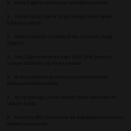
İlteriş Kağan'ın anıt mezarı ve kitabesi bulundu
Van'da Cengiz Han'ın torunu Hülagü Han'ın sarayı
bulunmuş olabilir
Renkli İskeletler Çatalhöyük’teki Gizemleri Açığa
Çıkarıyor
Tunç Çağı mezarlarıyla kaplı 4500 yıllık geniş bir
'cenaze caddeleri' ağı ortaya çıkarıldı
İlk biyomühendislik ürünü hayvanların kalıntıları
Mezopotamya’da bulundu
Aç bal porsuğu yemek ararken Roma dönemine ait
sikkeler buldu
Norveç’te 800 yıl öncesine ait Araplardan esinlenilmiş
satranç taşı bulundu