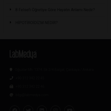
8 Felsefi Öğretiye Göre Hayatın Anlamı Nedir?
HİPOTİROİDİZM NEDİR?
Oğuzlar Mh. 1374. Sk 2/4 Balgat, Çankaya / Ankara
+90 312 342 22 45
+90 312 342 22 46
bilgi@labmedya.com