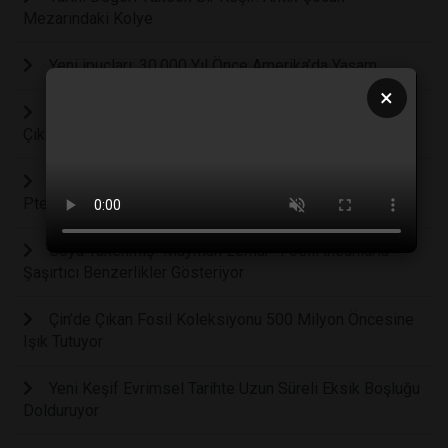
Mezarındaki Kolye
Yeni ipuçları: 30.000 Yıl Önce Amerika’da Yaşam
×
Jurassic Shark Fosili, Evrimsel Gerçeği Ortaya
Çıkarıyor
400'den Fazla Dişe Sahip Olağanüstü Yeni Bir
Pterozor
Soyu Tükenmiş “Maymun Lemur” Fosili İnsanlarla
Şaşırtıcı Benzerlikler Gösteriyor
Çin’de Çıkan Fosil Koleksiyonu 500 Milyon Öncesine
Işık Tutuyor
Yeni Keşif Evrimsel Tarihte Uzun Süreli Eksik Boşluğu
Dolduruyor