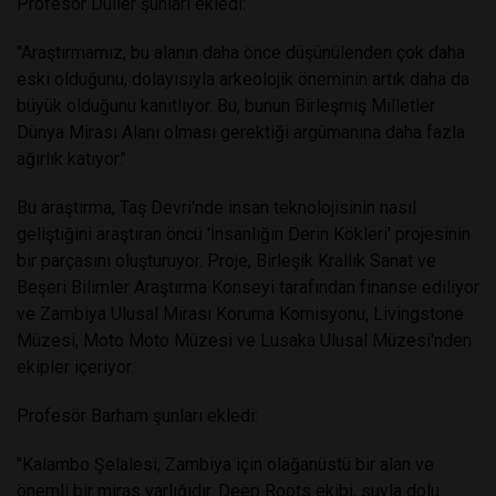
Profesör Duller şunları ekledi:
"Araştırmamız, bu alanın daha önce düşünülenden çok daha
eski olduğunu, dolayısıyla arkeolojik öneminin artık daha da
büyük olduğunu kanıtlıyor. Bu, bunun Birleşmiş Milletler
Dünya Mirası Alanı olması gerektiği argümanına daha fazla
ağırlık katıyor."
Bu araştırma, Taş Devri'nde insan teknolojisinin nasıl
geliştiğini araştıran öncü 'İnsanlığın Derin Kökleri' projesinin
bir parçasını oluşturuyor. Proje, Birleşik Krallık Sanat ve
Beşeri Bilimler Araştırma Konseyi tarafından finanse ediliyor
ve Zambiya Ulusal Mirası Koruma Komisyonu, Livingstone
Müzesi, Moto Moto Müzesi ve Lusaka Ulusal Müzesi'nden
ekipler içeriyor.
Profesör Barham şunları ekledi:
"Kalambo Şelalesi, Zambiya için olağanüstü bir alan ve
önemli bir miras varlığıdır. Deep Roots ekibi, suyla dolu