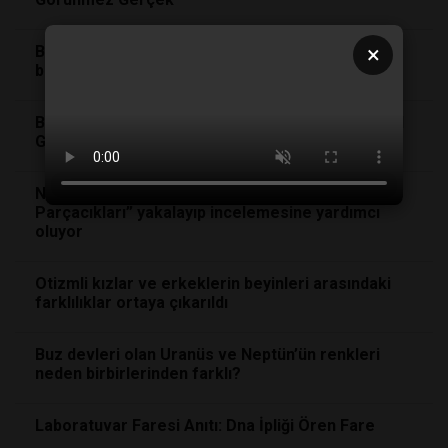
×
Bilim
insanlarına
göre kadınlar erkeklerden
biyolojik açıdan daha güçlü
BURNUNUZA GELEN KÖTÜ KOKULAR, HAFIZANIZI
GÜÇLENDİRİYOR!
Nükleer reaktör, bilim insanlarının “Hayalet
Parçacıkları” yakalayıp incelemesine yardımcı
oluyor
Otizmli kızlar ve erkeklerin beyinleri arasındaki
farklılıklar ortaya çıkarıldı
Buz devleri olan Uranüs ve Neptün’ün renkleri
neden birbirlerinden farklı?
Laboratuvar Faresi Anıtı: Dna İpliği Ören Fare