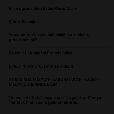
Bilim ugruna ölen kadin Marie Curie
Şeker Savaşları
Yatak ve televizyon bağımlılığının suçlusu,
genlerimiz mi?
DNA’nin fikir babasi Francis Crick
EVRENIN SONUNA DAIR TEORILER
AY ISIGINDA FÜZYON - LABORATUVAR - IDARE -
MEDYA ÜÇGENINDE BILIM
“Anamin Ak Sütü” deyimi asla “organik süt” veya
“helal süt” anlamina gelmemektedir.