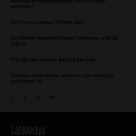
Böceklerin kaybolmasından neden endişe
etmeliyiz?
2017'nin en çarpıcı 10 bilim olayı
Çin Bilimler Akademisi'nden Türkiye'ye iş birliği
çağrısı
İTÜ öğretim üyesine Belçika'dan ödül
Dünyaya düşen elmas meteoru 'yok olmuş bir
gezegene' ait
1
2