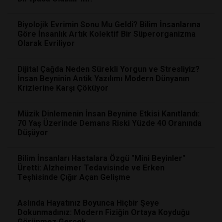
Biyolojik Evrimin Sonu Mu Geldi? Bilim İnsanlarına
Göre İnsanlık Artık Kolektif Bir Süperorganizma
Olarak Evriliyor
Dijital Çağda Neden Sürekli Yorgun ve Stresliyiz?
İnsan Beyninin Antik Yazılımı Modern Dünyanın
Krizlerine Karşı Çöküyor
Müzik Dinlemenin İnsan Beynine Etkisi Kanıtlandı:
70 Yaş Üzerinde Demans Riski Yüzde 40 Oranında
Düşüyor
Bilim İnsanları Hastalara Özgü "Mini Beyinler"
Üretti: Alzheimer Tedavisinde ve Erken
Teşhisinde Çığır Açan Gelişme
Aslında Hayatınız Boyunca Hiçbir Şeye
Dokunmadınız: Modern Fiziğin Ortaya Koyduğu
Görünmez Gerçek