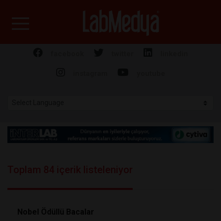
Labmedya - Laboratuv
facebook
twitter
linkedin
instagram
youtube
Toplam 84 içerik listeleniyor
Nobel Ödüllü Bacalar