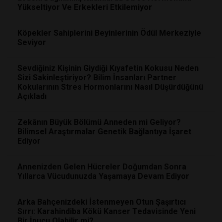
Yükseltiyor Ve Erkekleri Etkilemiyor
Köpekler Sahiplerini Beyinlerinin Ödül Merkeziyle
Seviyor
Sevdiğiniz Kişinin Giydiği Kıyafetin Kokusu Neden
Sizi Sakinleştiriyor? Bilim İnsanları Partner
Kokularının Stres Hormonlarını Nasıl Düşürdüğünü
Açıkladı
Zekânın Büyük Bölümü Anneden mi Geliyor?
Bilimsel Araştırmalar Genetik Bağlantıya İşaret
Ediyor
Annenizden Gelen Hücreler Doğumdan Sonra
Yıllarca Vücudunuzda Yaşamaya Devam Ediyor
Arka Bahçenizdeki İstenmeyen Otun Şaşırtıcı
Sırrı: Karahindiba Kökü Kanser Tedavisinde Yeni
Bir İpucu Olabilir mi?