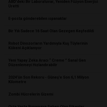
ABD'deki Bir Laboratuvar, Yeniden Füzyon Enerjisi
Üretti
E-posta gönderebilen ıspanaklar
Bir Yılı Sadece 16 Saat Olan Gezegen Keşfedildi
Robot Dinozorların Yardımıyla Kuş Tüylerinin
Kökeni Açıklanıyor
Yeni Yapay Zeka Aracı “ Creme ” Sanal Gen
Düzenlemeyi Hızlandırabilir
2024’ün Son Rekoru - Güneş'e Son 6,1 Milyon
Kilometre
Zombi Hücrelerin Gizemi
Orta Yaşta Bunamaya Sebep Olan Etkenler