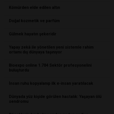
Kömürden elde edilen altın
Doğal kozmetik ve parfüm
Gülmek hayatın şekeridir
Yapay zekâ ile yönetilen yeni sistemle rahim
ortamı dış dünyaya taşınıyor
Bioexpo online 1.784 Sektör profesyonelini
buluşturdu
İnsan ruhu kopyalanıp ilk e-insan yaratılacak
Dünyada yüz kişide görülen hastalık: Yaşayan ölü
sendromu