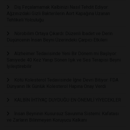
Diş Fırçalamamak Kalbinizi Nasıl Tehdit Ediyor:
Ağzınızdaki Gizli Bakterilerin Aort Kapağına Uzanan
Tehlikeli Yolculuğu
Nörobilim Ortaya Çıkardı: Düzenli İbadet ve Derin
Düşüncenin İnsan Beyni Üzerindeki Çarpıcı Etkileri
Alzheimer Tedavisinde Yeni Bir Dönem mi Başlıyor:
Saniyede 40 Kez Yanıp Sönen Işık ve Ses Terapisi Beyni
İyileştirebilir
Kötü Kolesterol Tedavisinde İğne Devri Bitiyor: FDA
Dünyanın İlk Günlük Kolesterol Hapına Onay Verdi
KALBİN İHTİYAÇ DUYDUĞU EN ÖNEMLİ YİYECEKLER
İnsan Beyninin Kusursuz Savunma Sistemi: Kafatası
ve Zarların Bilinmeyen Koruyucu Kalkanı