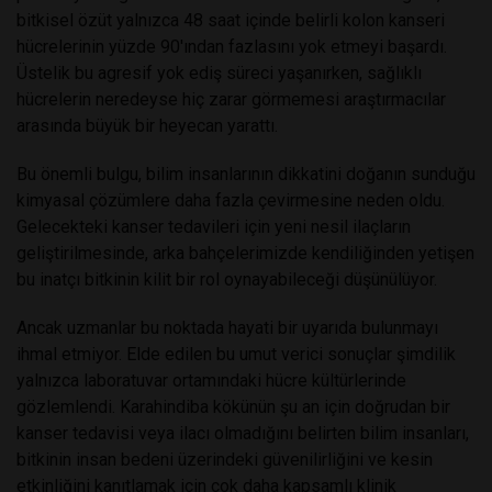
bitkisel özüt yalnızca 48 saat içinde belirli kolon kanseri
hücrelerinin yüzde 90'ından fazlasını yok etmeyi başardı.
Üstelik bu agresif yok ediş süreci yaşanırken, sağlıklı
hücrelerin neredeyse hiç zarar görmemesi araştırmacılar
arasında büyük bir heyecan yarattı.
Bu önemli bulgu, bilim insanlarının dikkatini doğanın sunduğu
kimyasal çözümlere daha fazla çevirmesine neden oldu.
Gelecekteki kanser tedavileri için yeni nesil ilaçların
geliştirilmesinde, arka bahçelerimizde kendiliğinden yetişen
bu inatçı bitkinin kilit bir rol oynayabileceği düşünülüyor.
Ancak uzmanlar bu noktada hayati bir uyarıda bulunmayı
ihmal etmiyor. Elde edilen bu umut verici sonuçlar şimdilik
yalnızca laboratuvar ortamındaki hücre kültürlerinde
gözlemlendi. Karahindiba kökünün şu an için doğrudan bir
kanser tedavisi veya ilacı olmadığını belirten bilim insanları,
bitkinin insan bedeni üzerindeki güvenilirliğini ve kesin
etkinliğini kanıtlamak için çok daha kapsamlı klinik