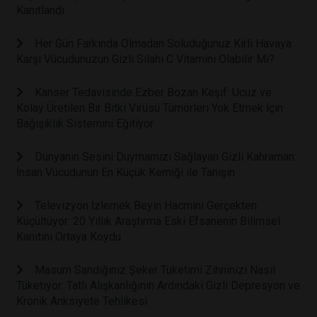
Kanıtlandı
Her Gün Farkında Olmadan Soluduğunuz Kirli Havaya
Karşı Vücudunuzun Gizli Silahı C Vitamini Olabilir Mi?
Kanser Tedavisinde Ezber Bozan Keşif: Ucuz ve
Kolay Üretilen Bir Bitki Virüsü Tümörleri Yok Etmek İçin
Bağışıklık Sistemini Eğitiyor
Dünyanın Sesini Duymamızı Sağlayan Gizli Kahraman:
İnsan Vücudunun En Küçük Kemiği ile Tanışın
Televizyon İzlemek Beyin Hacmini Gerçekten
Küçültüyor: 20 Yıllık Araştırma Eski Efsanenin Bilimsel
Kanıtını Ortaya Koydu
Masum Sandığınız Şeker Tüketimi Zihninizi Nasıl
Tüketiyor: Tatlı Alışkanlığının Ardındaki Gizli Depresyon ve
Kronik Anksiyete Tehlikesi