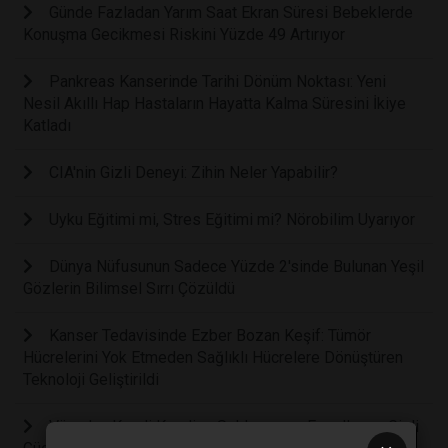
Günde Fazladan Yarım Saat Ekran Süresi Bebeklerde
Konuşma Gecikmesi Riskini Yüzde 49 Artırıyor
Pankreas Kanserinde Tarihi Dönüm Noktası: Yeni
Nesil Akıllı Hap Hastaların Hayatta Kalma Süresini İkiye
Katladı
CIA'nin Gizli Deneyi: Zihin Neler Yapabilir?
Uyku Eğitimi mi, Stres Eğitimi mi? Nörobilim Uyarıyor
Dünya Nüfusunun Sadece Yüzde 2'sinde Bulunan Yeşil
Gözlerin Bilimsel Sırrı Çözüldü
Kanser Tedavisinde Ezber Bozan Keşif: Tümör
Hücrelerini Yok Etmeden Sağlıklı Hücrelere Dönüştüren
Teknoloji Geliştirildi
Vücudun Kendi Kendine Saldırmasını Engelleyen Gizli