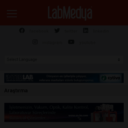
Labmedya - Laboratuv
facebook
twitter
linkedin
instagram
youtube
Araştırma