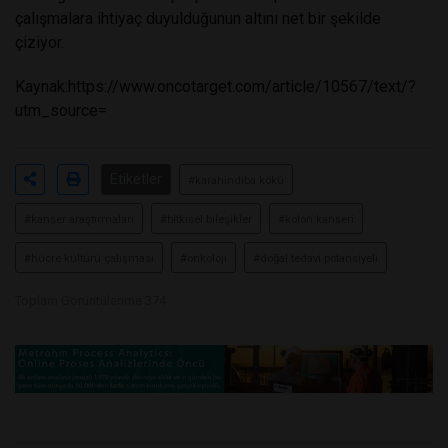
çalışmalara ihtiyaç duyulduğunun altını net bir şekilde
çiziyor.
Kaynak:
https://www.oncotarget.com/article/10567/text/?
utm_source=
Etiketler
#karahindiba kökü
#kanser araştırmaları
#bitkisel bileşikler
#kolon kanseri
#hücre kültürü çalışması
#onkoloji
#doğal tedavi potansiyeli
Toplam Görüntülenme 374