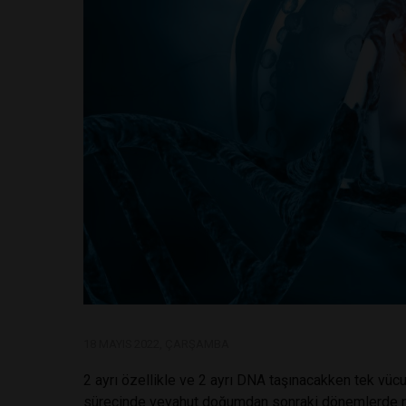
18 MAYIS 2022, ÇARŞAMBA
2 ayrı özellikle ve 2 ayrı DNA taşınacakken tek vü
sürecinde veyahut doğumdan sonraki dönemlerde nor