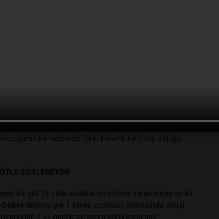
bireye ait kalıntılar ile muhtemel aile bireylerinin DNA’sı
in “felaket kurbanlarının kimliklendirilmesi” ve “kayıp
kalıntılardan elde edilen tarihi örnekler ile günümüzde
rtaya konulması amacı ile “antropolojik çalışmalarda”, Adli
ortaya koyabilmek için de kullanılabildiğinden “Vahşi
ri yasaklanan canlıların tespitinde” kullanılabilmemizi
ılan çalışmalarla ve teknolojinin yardımı ile DNA’dan
r.
lınan örneklerin analizi sonucu aynı DNA elde edilir.
e ve babasından aldığı alleleri taşır. Yani o çocuğun
leceğimiz bir rehberdir. Ta ki kimerik bir birey olduğu
 ÖYLE SÖYLEMİYOR
 bir çift 13 yıllık evliliklerini bitirme kararı almış ve iki
 tüp bebek tedavisiyle 1 erkek çocukları sonrasında doğal
zerinden 2 yıl geçtikten sonra baba kızlarının