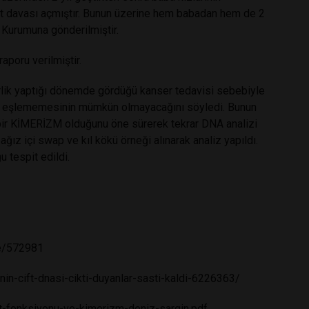
t davası açmıştır. Bunun üzerine hem babadan hem de 2
 Kurumuna gönderilmiştir.
poru verilmiştir.
lik yaptığı dönemde gördüğü kanser tedavisi sebebiyle
ıyla eşlememesinin mümkün olmayacağını söyledi. Bunun
 bir KİMERİZM olduğunu öne sürerek tekrar DNA analizi
ğız içi swap ve kıl kökü örneği alınarak analiz yapıldı.
 tespit edildi.
ile/572981
n-cift-dnasi-cikti-duyanlar-sasti-kaldi-6226363/
t-fonksiyonu-ve-kimerizm-deniz-sargin.pdf