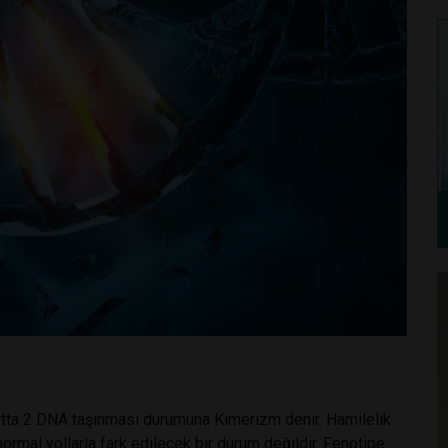
cutta 2 DNA taşınması durumuna Kimerizm denir. Hamilelik
mal yollarla fark edilecek bir durum değildir. Fenotipe