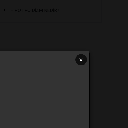
HİPOTİROİDİZM NEDİR?
×