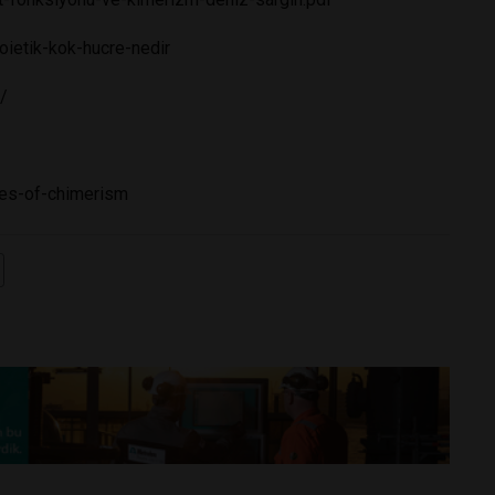
ietik-kok-hucre-nedir
r/
es-of-chimerism