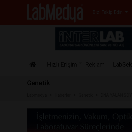
Labmedya - Laboratuv
Bizi Takip Edin
Hızlı Erişim
Reklam
LabSek
Genetik
Labmedya
Haberler
Genetik
DNA YALAN SÖYL