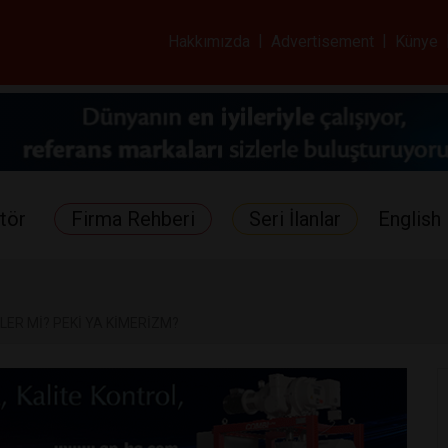
ar ve Sağlık Gazetes
Hakkımızda
|
Advertisement
|
Künye
tör
Firma Rehberi
Seri İlanlar
English 
ER Mİ? PEKİ YA KİMERİZM?