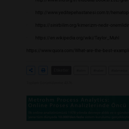
·
http://www.yeditepehastanesi.com.tr/hematopo
·
https://sinirbilim.org/kimerizm-nedir-onemlidi
·
https://en.wikipedia.org/wiki/Taylor_Muhl
https://www.quora.com/What-are-the-best-exampl
Etiketler
#bilim
#haber
#labmedya
Toplam Görüntülenme 4376