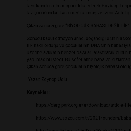
kendisinden olmadığını iddia ederek Soybağı Tespi
kız çocuğundan kan örneği alınmış ve İzmir Adli Tıp
Çıkan sonuca göre “BİYOLOJİK BABASI DEĞİLDİR” ra
Sonucu kabul etmeyen anne, boşandığı eşinin asker
ilik nakli olduğu ve çocuklarının DNA’sının babas
üzerine avukatın benzer davaları araştırarak bunun
yapılmasını istedi. Bu sefer anne baba ve kızlardan a
Çıkan sonuca göre çocukların biyolojik babası olduğu
Yazar: Zeynep Uslu
Kaynaklar:
·
https://dergipark.org.tr/tr/download/article-f
·
https://www.sozcu.com.tr/2021/gundem/babani
·
http://www.thd.org.tr/thdData/Books/232/graf