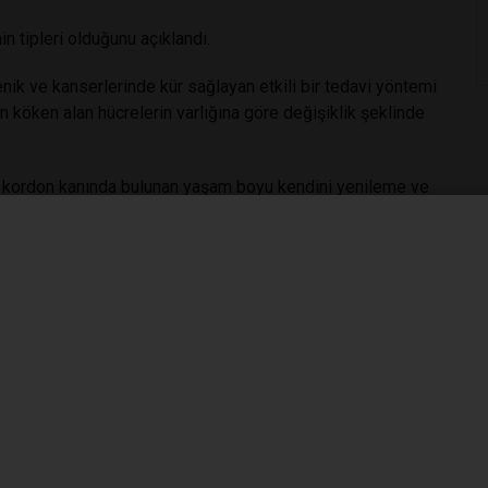
 tipleri olduğunu açıklandı.
k ve kanserlerinde kür sağlayan etkili bir tedavi yöntemi
köken alan hücrelerin varlığına göre değişiklik şeklinde
 kordon kanında bulunan yaşam boyu kendini yenileme ve
reler) yapılan nakillerde TAM KİMERİZM (COMPLETE
M) %5-95 arasında değişiklik gösteren çeşitlerdir.
n elde edilen delilleri inceleyerek suçu veya suçluyu
oji, fizik, kimya gibi birçok alanda alanınca uzman kişiler
nda ve olayın aydınlatılmasına katkı sağlamaktadır.
alanında DNA bize : kişinin taşıdığı özelliklerin yarısı anne
ik tespiti davaları” ile “göçmenlik davalarında”, olay
r kişiye ait olup olmadığının belirlenmesi için “kriminal