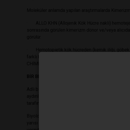
Moleküler anlamda yapılan araştırmalarda Kimerizmin
· ALLO KHN (Allojenik Kök Hücre nakli) hemotejeni
sonrasında görülen kimerizm dönor ve/veya alıcıdan 
görülür.
· Hemotopietik kök hücreden (kemik iliği, göbek
farklı hücrelere dönüşebilme kapasitesi olan hüc
CHİMERİSM)>%95, KARMA KİMERİZM (MİXED KİMERİZ
BİR BEN VE BİR BEN DAHA
Adli bilimler olay ve soruşturmalar sırasında olayda
aydınlatmada yararlanılan bilim dalıdır. Bilişim, biyol
tarafından yapılan çalışmalarla adaletin sağlanması
Biyolojik delillerin bel kemiği DNA’dır. Adli bilimler 
yarısı da babadan geldiği için “babalık ve/veya annel
yerinde bulunan herhangi bir biyolojik delilin belli bi