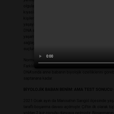
olgularda” (cinayet, tecavüz, gasp, hırsızlık vb), bir 
kıyaslanarak kimliklendirme gerçekleştirilebildiği iç
kişilerin kimliklendirilmesi” davalarında, arkeolojik 
yaşayan bireyler arasındaki akrabalık ilişkilerinin o
DNA analiz teknikleri türler arasındaki farklılıkları 
yaşamda korumaya alınan ve farklı bölgelere transfe
sağlayacak kolaylıklar sağlar. Zaman ilerledikçe yap
suçlunun vesikalığını çıkarmak ihtimaller dahilindedi
Normal şartlarda kişinin vücudun farklı yerlerinden a
Farklılık göstermez aynı şekilde çocuk, biyolojik ann
DNA’sında anne babanın biyolojik özelliklerini görebi
saptanana kadar.
BİYOLOJİK BABAN BENİM: AMA TEST SONUCU
2021 Ocak ayın da Manisa’nın Sarıgöl ilçesinde yaşayan
taraflı boşanma davası açılmıştır. Çiftin ilk olarak
yoldan 2 kız çocuğu dünyaya gelmiştir. Boşanmanın ü