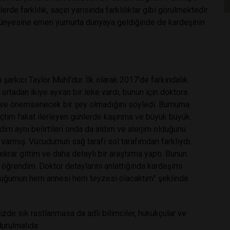
rde farklılık, saçın yarısında farklılıklar gibi görülmektedir.
 bünyesine emen yumurta dünyaya geldiğinde de kardeşinin
şarkıcı Taylor Muhl’dur. İlk olarak 2017’de farkındalık
rtadan ikiye ayıran bir leke vardı, bunun için doktora
 ve önemsenecek bir şey olmadığını söyledi. Burnuma
eçtim fakat ilerleyen günlerde kaşınma ve büyük büyük
dim aynı belirtileri onda da aldım ve alerjim olduğunu
 varmış. Vücudumun sağ tarafı sol tarafımdan farklıydı.
ekrar gittim ve daha detaylı bir araştırma yaptı. Bunun
öğrendim. Doktor detaylarını anlattığında kardeşimi
ocuğumun hem annesi hem teyzesi olacaktım” şeklinde
de sık rastlanmasa da adli bilimciler, hukukçular ve
urulmalıdır.