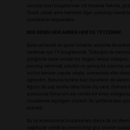
vücudun bazı bölgelerinde cilt tonunda farklılık, gözle
Teorik olarak anne karnında diğer yumurtayı kendi
özelliklerini taşıyacaktır.
BEN SENİN HEM ANNEN HEM DE TEYZENİM!
Buna verilecek en güzel örnekler arasında Amerikalı 
yaratmak için TV programında: “Göbeğim de karnımı o
gittiğimde bana sıradan bir doğum lekesi olduğunu
piercing taktırmak istedim ve gümüş bir piercing s
sivilce benzeri yapılar oluştu, sonrasında altın dene
öğrendim. Bununla birlikte bazı besinlere de alerjim
Ağzım da sağ tarafta daha fazla diş vardı. Doktora t
sonucunda Kimerizm adı verilen bir birey olduğumu 
vücudumda taşıdığımı söyledi. Bu şartlarda ben ç
açıkladı.
Bu tür kromozomal bozukluklara dünya da ve ülkemiz
sağlıkçılar olarak bu önemli bilgi göz önünde bulund