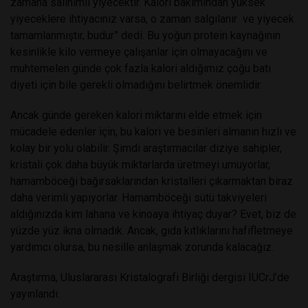
zamana salınımlı yiyecektir. Kalori bakımından yüksek
yiyeceklere ihtiyacınız varsa, o zaman salgılanır
ve yiyecek
tamamlanmıştır, budur” dedi. Bu yoğun protein kaynağının
kesinlikle kilo vermeye çalışanlar için olmayacağını ve
muhtemelen günde çok fazla kalori aldığımız çoğu batı
diyeti için bile gerekli olmadığını belirtmek önemlidir.
Ancak günde gereken kalori miktarını elde etmek için
mücadele edenler için, bu kalori ve besinleri almanın hızlı ve
kolay bir yolu olabilir. Şimdi araştırmacılar diziye sahipler,
kristali çok daha büyük miktarlarda üretmeyi umuyorlar,
hamamböceği bağırsaklarından kristalleri çıkarmaktan biraz
daha verimli yapıyorlar. Hamamböceği sütü takviyeleri
aldığınızda kim lahana ve kinoaya ihtiyaç duyar? Evet, biz de
yüzde yüz ikna olmadık. Ancak, gıda kıtlıklarını hafifletmeye
yardımcı olursa, bu nesille anlaşmak zorunda kalacağız.
Araştırma, Uluslararası Kristalografi Birliği dergisi IUCrJ’de
yayınlandı.