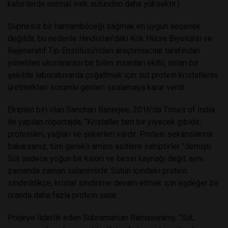
kalorilerde normal inek sütünden daha yüksektir.)
Şüphesiz bir hamamböceği sağmak en uygun seçenek
değildir, bu nedenle Hindistan’daki Kök Hücre Biyolojisi ve
Rejeneratif Tıp Enstitüsü’nden araştırmacılar tarafından
yönetilen uluslararası bir bilim insanları ekibi, onları bir
şekilde laboratuvarda çoğaltmak için süt protein kristallerini
üretmekten sorumlu genleri sıralamaya karar verdi.
Ekipten biri olan Sanchari Banerjee, 2016’da Times of India
ile yapılan röportajda, “Kristaller tam bir yiyecek gibidir;
proteinleri, yağları ve şekerleri vardır. Protein sekanslarına
bakarsanız, tüm gerekli amino asitlere sahiptirler ”demişti.
Süt sadece yoğun bir kalori ve besin kaynağı değil, aynı
zamanda zaman salanımlıdır. Sütün içindeki protein
sindirildikçe, kristal sindirime devam etmek için eşdeğer bir
oranda daha fazla protein salar.
Projeye liderlik eden Subramanian Ramaswamy, “Süt,