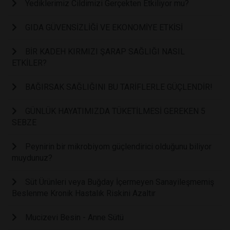
Yediklerimiz Cildimizi Gerçekten Etkiliyor mu?
GIDA GÜVENSİZLİĞİ VE EKONOMİYE ETKİSİ
BİR KADEH KIRMIZI ŞARAP SAĞLIĞI NASIL
ETKİLER?
BAĞIRSAK SAĞLIĞINI BU TARİFLERLE GÜÇLENDİR!
GÜNLÜK HAYATIMIZDA TÜKETİLMESİ GEREKEN 5
SEBZE
Peynirin bir mikrobiyom güçlendirici olduğunu biliyor
muydunuz?
Süt Ürünleri veya Buğday İçermeyen Sanayileşmemiş
Beslenme Kronik Hastalık Riskini Azaltır
Mucizevi Besin - Anne Sütü