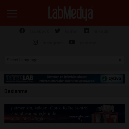
Labmedya - Laboratuv
facebook
twitter
linkedin
instagram
youtube
Beslenme