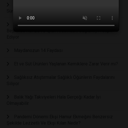
Bitkisel Temelli Et Alternatifleri: Geleceğin
Sürdürülebilir Besin Kaynakları
Araştırmacılar Obeziteyi Açıklamak İçin İnsan
Beyninde Hafıza ve İştah Arasındaki Bağlantıyı Tespit
Ediyor
Maydanozun 14 Faydası
Et ve Süt Ürünleri Yaşlanan Kemiklere Zarar Verir mi?
Sağlıksız Atıştırmalar Sağlıklı Öğünlerin Faydalarını
Siliyor
Balık Yağı Takviyeleri Hala Gerçeği Kadar İyi
Olmayabilir
Pandemi Dönemi Ekşi Hamur Ekmeğini Benzersiz
Şekilde Lezzetli Ve Ekşi Kılan Nedir?