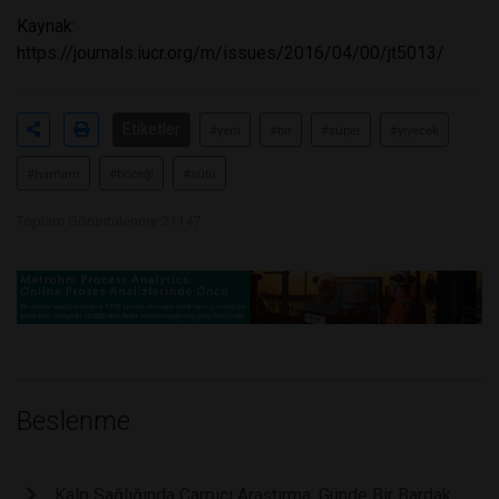
Kaynak:
https://journals.iucr.org/m/issues/2016/04/00/jt5013/
Etiketler
#yeni
#bir
#süper
#yiyecek
#hamam
#böceği
#sütü
Toplam Görüntülenme 21147
Beslenme
Kalp Sağlığında Çarpıcı Araştırma: Günde Bir Bardak