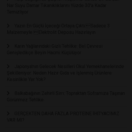
Nar Suyu Damar Tıkanıklıklarını Yüzde 30'a Kadar
Temizliyor
Yazın En Güçlü İçeceği Ortaya Çıktı:Sadece 3
Malzemeyle Elektrolit Deposu Hazırlayın
Karın Yağlarındaki Gizli Tehlike: Bel Çevresi
Genişledikçe Beyin Hacmi Küçülüyor
Japonya'nın Gelecek Nesilleri Okul Yemekhanelerinde
Şekilleniyor: Neden Hazır Gıda ve İşlenmiş Ürünlere
Kesinlikle Yer Yok?
Balkabağının Zehirli Sırrı: Topraktan Soframıza Taşınan
Görünmez Tehlike
GERÇEKTEN DAHA FAZLA PROTEİNE İHİTYACIMIZ
VAR MI?