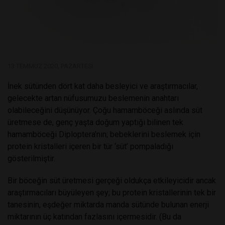
13 TEMMUZ 2020, PAZARTESI
İnek sütünden dört kat daha besleyici ve araştırmacılar,
gelecekte artan nüfusumuzu beslemenin anahtarı
olabileceğini düşünüyor. Çoğu hamamböceği aslında süt
üretmese de, genç yaşta doğum yaptığı bilinen tek
hamamböceği Diploptera’nın; bebeklerini beslemek için
protein kristalleri içeren bir tür ‘süt’ pompaladığı
gösterilmiştir.
Bir böceğin süt üretmesi gerçeği oldukça etkileyicidir ancak
araştırmacıları büyüleyen şey; bu protein kristallerinin tek bir
tanesinin, eşdeğer miktarda manda sütünde bulunan enerji
miktarının üç katından fazlasını içermesidir. (Bu da