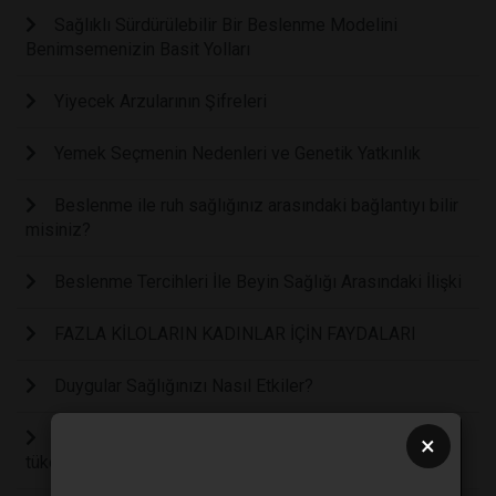
Sağlıklı Sürdürülebilir Bir Beslenme Modelini
Benimsemenizin Basit Yolları
Yiyecek Arzularının Şifreleri
Yemek Seçmenin Nedenleri ve Genetik Yatkınlık
Beslenme ile ruh sağlığınız arasındaki bağlantıyı bilir
misiniz?
Beslenme Tercihleri İle Beyin Sağlığı Arasındaki İlişki
FAZLA KİLOLARIN KADINLAR İÇİN FAYDALARI
Duygular Sağlığınızı Nasıl Etkiler?
Şekeri hayatınızdan nasıl çıkartırsınız? Aşırı şeker
×
tüketiminin olumsuz etkileri