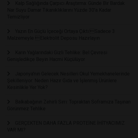
Kalp Sağlığında Çarpıcı Araştırma: Günde Bir Bardak
Nar Suyu Damar Tıkanıklıklarını Yüzde 30'a Kadar
Temizliyor
Yazın En Güçlü İçeceği Ortaya Çıktı:Sadece 3
Malzemeyle Elektrolit Deposu Hazırlayın
Karın Yağlarındaki Gizli Tehlike: Bel Çevresi
Genişledikçe Beyin Hacmi Küçülüyor
Japonya'nın Gelecek Nesilleri Okul Yemekhanelerinde
Şekilleniyor: Neden Hazır Gıda ve İşlenmiş Ürünlere
Kesinlikle Yer Yok?
Balkabağının Zehirli Sırrı: Topraktan Soframıza Taşınan
Görünmez Tehlike
GERÇEKTEN DAHA FAZLA PROTEİNE İHİTYACIMIZ
VAR MI?