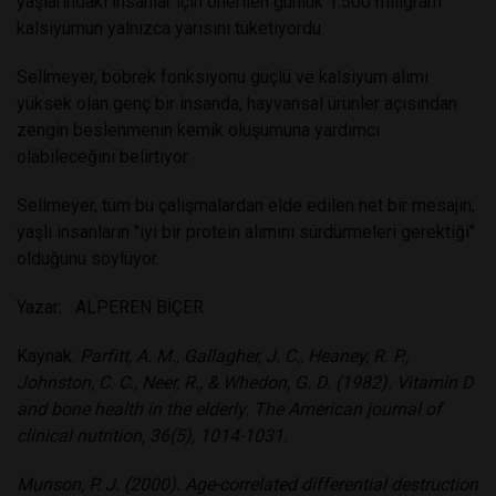
yaşlarındaki insanlar için önerilen günlük 1.500 miligram
kalsiyumun yalnızca yarısını tüketiyordu.
Sellmeyer, böbrek fonksiyonu güçlü ve kalsiyum alımı
yüksek olan genç bir insanda, hayvansal ürünler açısından
zengin beslenmenin kemik oluşumuna yardımcı
olabileceğini belirtiyor.
Sellmeyer, tüm bu çalışmalardan elde edilen net bir mesajın,
yaşlı insanların "iyi bir protein alımını sürdürmeleri gerektiği"
olduğunu söylüyor.
Yazar: ALPEREN BİÇER
Kaynak:
Parfitt, A. M., Gallagher, J. C., Heaney, R. P.,
Johnston, C. C., Neer, R., & Whedon, G. D. (1982). Vitamin D
and bone health in the elderly. The American journal of
clinical nutrition, 36(5), 1014-1031.
Munson, P. J. (2000). Age-correlated differential destruction