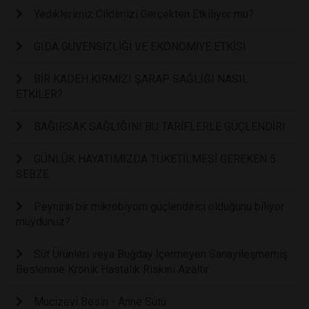
Yediklerimiz Cildimizi Gerçekten Etkiliyor mu?
GIDA GÜVENSİZLİĞİ VE EKONOMİYE ETKİSİ
BİR KADEH KIRMIZI ŞARAP SAĞLIĞI NASIL
ETKİLER?
BAĞIRSAK SAĞLIĞINI BU TARİFLERLE GÜÇLENDİR!
GÜNLÜK HAYATIMIZDA TÜKETİLMESİ GEREKEN 5
SEBZE
Peynirin bir mikrobiyom güçlendirici olduğunu biliyor
muydunuz?
Süt Ürünleri veya Buğday İçermeyen Sanayileşmemiş
Beslenme Kronik Hastalık Riskini Azaltır
Mucizevi Besin - Anne Sütü