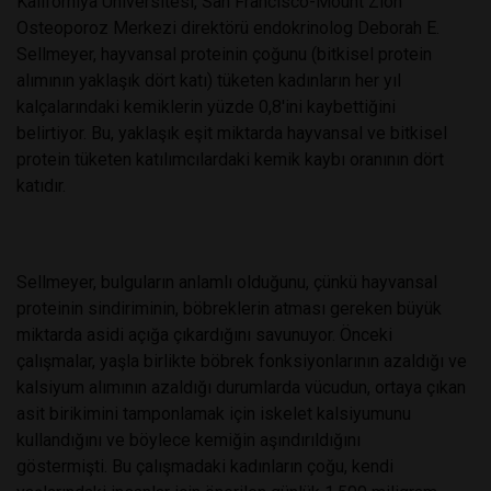
Kaliforniya Üniversitesi, San Francisco-Mount Zion
Osteoporoz Merkezi direktörü endokrinolog Deborah E.
Sellmeyer, hayvansal proteinin çoğunu (bitkisel protein
alımının yaklaşık dört katı) tüketen kadınların her yıl
kalçalarındaki kemiklerin yüzde 0,8'ini kaybettiğini
belirtiyor. Bu, yaklaşık eşit miktarda hayvansal ve bitkisel
protein tüketen katılımcılardaki kemik kaybı oranının dört
katıdır.
Sellmeyer, bulguların anlamlı olduğunu, çünkü hayvansal
proteinin sindiriminin, böbreklerin atması gereken büyük
miktarda asidi açığa çıkardığını savunuyor. Önceki
çalışmalar, yaşla birlikte böbrek fonksiyonlarının azaldığı ve
kalsiyum alımının azaldığı durumlarda vücudun, ortaya çıkan
asit birikimini tamponlamak için iskelet kalsiyumunu
kullandığını ve böylece kemiğin aşındırıldığını
göstermişti. Bu çalışmadaki kadınların çoğu, kendi