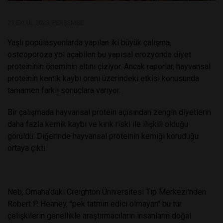
21 EYLÜL 2023, PERŞEMBE
Yaşlı popülasyonlarda yapılan iki büyük çalışma,
osteoporoza yol açabilen bu yapısal erozyonda diyet
proteininin öneminin altını çiziyor. Ancak raporlar, hayvansal
proteinin kemik kaybı oranı üzerindeki etkisi konusunda
tamamen farklı sonuçlara varıyor.
Bir çalışmada hayvansal protein açısından zengin diyetlerin
daha fazla kemik kaybı ve kırık riski ile ilişkili olduğu
görüldü. Diğerinde hayvansal proteinin kemiği koruduğu
ortaya çıktı.
Neb, Omaha'daki Creighton Üniversitesi Tıp Merkezi'nden
Robert P. Heaney, "pek tatmin edici olmayan" bu tür
çelişkilerin genellikle araştırmacıların insanların doğal