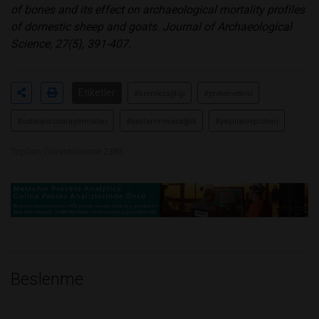
of bones and its effect on archaeological mortality profiles
of domestic sheep and goats. Journal of Archaeological
Science, 27(5), 391-407.
Etiketler
#kemiksağlığı
#proteinetkisi
#osteoporozaraştırmaları
#beslenmevesağlık
#yaşlılarveprotein
Toplam Görüntülenme 2383
Beslenme