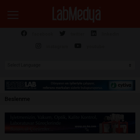
Labmedya - Laboratuv
facebook
twitter
linkedin
instagram
youtube
Beslenme