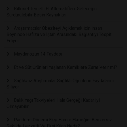
Bitkisel Temelli Et Alternatifleri: Geleceğin
Sürdürülebilir Besin Kaynakları
Araştırmacılar Obeziteyi Açıklamak İçin İnsan
Beyninde Hafıza ve İştah Arasındaki Bağlantıyı Tespit
Ediyor
Maydanozun 14 Faydası
Et ve Süt Ürünleri Yaşlanan Kemiklere Zarar Verir mi?
Sağlıksız Atıştırmalar Sağlıklı Öğünlerin Faydalarını
Siliyor
Balık Yağı Takviyeleri Hala Gerçeği Kadar İyi
Olmayabilir
Pandemi Dönemi Ekşi Hamur Ekmeğini Benzersiz
Şekilde Lezzetli Ve Ekşi Kılan Nedir?