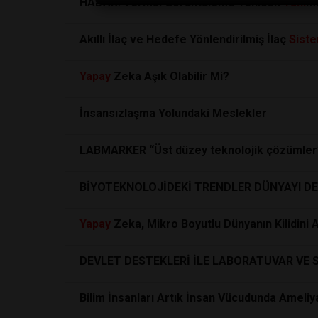
HADAR: Termal Görüntüleme Yeniden
Tanı
ml
Akıllı İlaç ve Hedefe Yönlendirilmiş İlaç
Siste
Yapay
Zeka Aşık Olabilir Mi?
İnsansızlaşma Yolundaki Meslekler
LABMARKER “Üst düzey teknolojik çözümler
BİYOTEKNOLOJİDEKİ TRENDLER DÜNYAYI DE
Yapay
Zeka, Mikro Boyutlu Dünyanın Kilidini
DEVLET DESTEKLERİ İLE LABORATUVAR VE
Bilim İnsanları Artık İnsan Vücudunda Ameliy