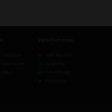
in
Dijital Platformlar
/ Yazı Gönder
Apple App Store
 Yazarımız Olun
Google Play
u Anketi
Turkcell Dergilik
PressReader