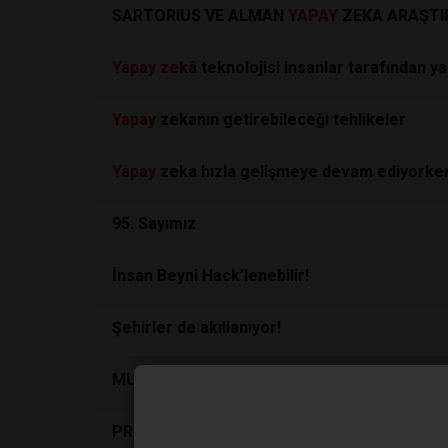
SARTORIUS VE ALMAN
YAPAY
ZEKA ARAŞTI
Yapay
zekâ
teknolojisi insanlar tarafından yan
Yapay
zekanın getirebileceği tehlikeler
Yapay
zeka hızla gelişmeye devam ediyorken 
95. Sayımız
İnsan Beyni Hack’lenebilir!
Şehirler de akıllanıyor!
MUTLULUĞUNUZ ÇEVRENİZDEN NASIL ETKİ
PROF. DR. MELİH BULUT İLE “BİLİM SİYASET