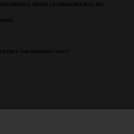
RMA MERKEZİ ORTAK ÇALIŞMALARA BAŞLADI
ıltıldı
bizlere olan tehlikeleri neler?
LENİYOR?
İ” VE “SAĞLIKTA GELECEK”