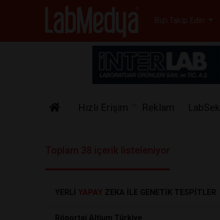
Labmedya - Laboratuv
Bizi Takip Edin
Hızlı Erişim
Reklam
LabSek
Toplam 38 içerik listeleniyor
YERLİ
YAPAY
ZEKA İLE GENETİK TESPİTLER
Röportaj Altium Türkiye