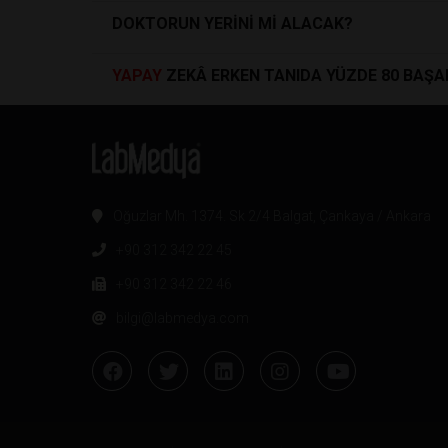
DOKTORUN YERİNİ Mİ ALACAK?
YAPAY
ZEKÂ ERKEN TANIDA YÜZDE 80 BAŞA
Oğuzlar Mh. 1374. Sk 2/4 Balgat, Çankaya / Ankara
+90 312 342 22 45
+90 312 342 22 46
bilgi@labmedya.com