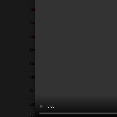
Yapay
zekâ
, robot kovanla bal üretecek
Yapay
Zekaya Güvenebilir Miyiz?
Yapay
Zeka İnsandan Daha Zeki Olursa Ne O
Arı Beyinleri Robotlara Anlık Kararlar Vermey
Tıbbi
Yapay
Zeka: İyimser ve Distopik Senar
Siemens Healthineers, sağlık sektöründe çığı
Geleceğin Ulaşım Paradigmaları: Bağlantılı A
2024’TE SAĞLIK DAHA DA DİJİTALLEŞECEK