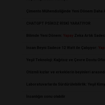
Çimento Mühendisliğinde Yeni Dönem Daha Ak
CHATGPT PSİKOZ RİSKİ YARATIYOR
Bilimde Yeni Dönem:
Yapay
Zeka Artık Sadece
İnsan Beyni Sadece 12 Watt ile Çalışıyor:
Yap
Yeşil Teknoloji: Kağıtsız ve Çevre Dostu Ofi
Otizmli kızlar ve erkeklerin beyinleri arasındak
Laboratuvarlarda Sürdürülebilirlik: Yeşil Kim
İnsanlığın sonu olabilir