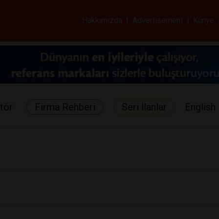
ar ve Sağlık Gazetes
Hakkımızda
|
Advertisement
|
Künye
tör
Firma Rehberi
Seri İlanlar
English 