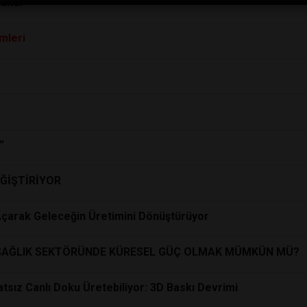
andı
mleri
”
ĞİŞTİRİYOR
 Açarak Geleceğin Üretimini Dönüştürüyor
 SAĞLIK SEKTÖRÜNDE KÜRESEL GÜÇ OLMAK MÜMKÜN MÜ?
atsız Canlı Doku Üretebiliyor: 3D Baskı Devrimi