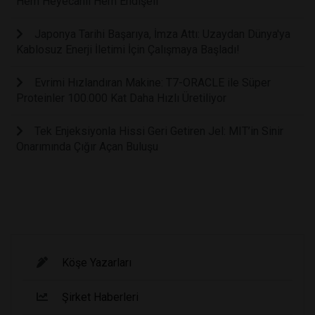
Hem Heyecanlı Hem Endişeli
Japonya Tarihi Başarıya, İmza Attı: Uzaydan Dünya'ya
Kablosuz Enerji İletimi İçin Çalışmaya Başladı!
Evrimi Hızlandıran Makine: T7-ORACLE ile Süper
Proteinler 100.000 Kat Daha Hızlı Üretiliyor
Tek Enjeksiyonla Hissi Geri Getiren Jel: MIT’in Sinir
Onarımında Çığır Açan Buluşu
Köşe Yazarları
Şirket Haberleri