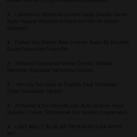
kavram olan RFID’yi şimdi anlatmaya başlayalım…
Laboratuvar Ortamında Üretilen Yapay Dokular Görme
Kaybı Yaşayan Milyonlarca Hasta İçin Yeni Bir Dönem
Başlatıyor
Fizikte Yeni Dönem: Bilim İnsanları Başka Bir Boyuttan
Gelen Parçacıkları Tespit Etti
Teknoloji Dünyasında Mantar Devrimi: Shiitake
Mantarları Bilgisayar Hafızasına Dönüştü
Yeni Diş Tozu Dişe ve Dişetine Zarar Vermeden
Dişleri Bembeyaz Yapıyor
Alzheimer’a Son Verecek Çığır Açan Gelişme: Beyin
Hücreleri Plakları Temizlemek İçin Yeniden Programlandı
LEGO 'AKILLI' BLOKLAR OYUNUN RUHUNA AYKIRI
MI?