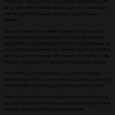
Frankin ise, "Robot, arıcılar için bir araçtır ama onların yerini
almaz.
Çok zaman kazandırıyorlar, çünkü birçok basit şeyi
uzaktan yapmamıza olanak tanıyorlar" açıklamasında
bulundu.
Bu yüksek teknolojili kovanların yaklaşık 100 tanesi İsrail
genelinde halihazırda kullanılıyor. Firma, bir düzine kadar
kovanı ABD’ye de yolladıklarını belirtiyor.
Firma yetkilileri iki
yıl içinde Avrupa pazarında yer edinmeyi hedefliyor.
2018'de
başlatılan girişimin şu anda 100 çalışanı var. Girişim nisanda
ihracatını geliştirmek için yaklaşık 80 milyon dolar topladı.
Kudüs İbrani Üniversitesi’ndeki arı araştırma merkezini
yöneten Sharoni Shafir'e göre, teknoloji giderek büyüyen bir
tehdit altındaki arı kolonilerini korumaya yardımcı olabilir
"Bazen bir arıcının bir sorun olduğunu fark etmesi birkaç ay
alır.
Robot sayesinde arıcıların sorunu gerçek zamanlı olarak
çözebilir ve arıların ölüm oranlarını azaltabilir."