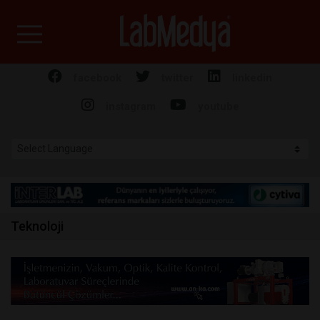
Labmedya - Laboratuv
facebook
twitter
linkedin
instagram
youtube
Teknoloji