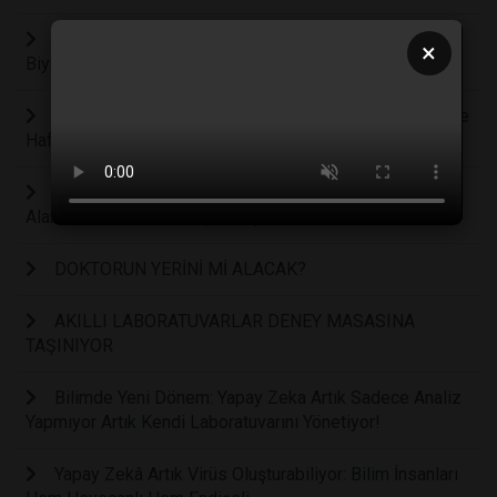
İnsan Beyin Hücreleri Doom Oynamayı Öğrendi:
×
Biyolojik Bilgisayarlarda Yeni Dönem
Uzmanlar Uyarıyor: Sürekli Çevrimiçi Yaşam Gençlerde
Hafıza, Dikkat ve Derin Düşünmeyi Zayıflatıyor
Bilim İnsanları Öğrenen Bir “YAPAY DİL” Geliştirdi: Tat
Alan ve Zamanla Daha İyi Tanıyan Bir Sistem
DOKTORUN YERİNİ Mİ ALACAK?
AKILLI LABORATUVARLAR DENEY MASASINA
TAŞINIYOR
Bilimde Yeni Dönem: Yapay Zeka Artık Sadece Analiz
Yapmıyor Artık Kendi Laboratuvarını Yönetiyor!
Yapay Zekâ Artık Virüs Oluşturabiliyor: Bilim İnsanları