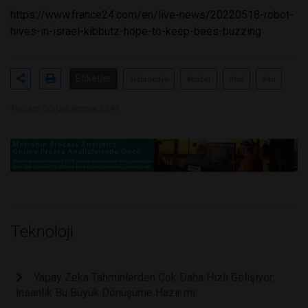
https://www.france24.com/en/live-news/20220518-robot-
hives-in-israel-kibbutz-hope-to-keep-bees-buzzing
Etiketler
#labmedya
#haber
#bal
#arı
Toplam Görüntülenme 2349
Teknoloji
Yapay Zeka Tahminlerden Çok Daha Hızlı Gelişiyor:
İnsanlık Bu Büyük Dönüşüme Hazır mı