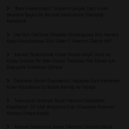
"Aynı Frekanstayız" Söylemi Gerçek Çıktı: İnsan
Beyninin Başka Bir Beyinle Senkronize Olabildiği
Kanıtlandı
Her Gün Farkında Olmadan Soluduğunuz Kirli Havaya
Karşı Vücudunuzun Gizli Silahı C Vitamini Olabilir Mi?
Kanser Tedavisinde Ezber Bozan Keşif: Ucuz ve
Kolay Üretilen Bir Bitki Virüsü Tümörleri Yok Etmek İçin
Bağışıklık Sistemini Eğitiyor
Dünyanın Sesini Duymamızı Sağlayan Gizli Kahraman:
İnsan Vücudunun En Küçük Kemiği ile Tanışın
Televizyon İzlemek Beyin Hacmini Gerçekten
Küçültüyor: 20 Yıllık Araştırma Eski Efsanenin Bilimsel
Kanıtını Ortaya Koydu
Masum Sandığınız Şeker Tüketimi Zihninizi Nasıl