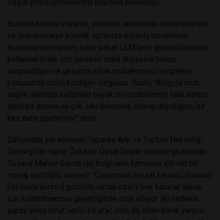
Sağlık profesyonellerinin rolü hâlâ belirleyici
Bununla birlikte yazarlar, sürümler arasındaki iyileştirmelere
ve muhakemeye yönelik optimize edilmiş modellerin
avantajlarına rağmen, hazır paket LLM'lerin güvenli biçimde
kullanılabilmek için gereken zekâ düzeyine henüz
ulaşmadığını ve gelişmiş klinik muhakemeyi sergileme
konusunda sınırlı kaldığını vurguladı. Succi, "Bulgularımız,
sağlık alanında kullanılan büyük dil modellerinin hâlâ sürece
dâhil bir insana ve çok sıkı denetime ihtiyaç duyduğunu bir
kez daha gösteriyor," dedi.
Çalışmada yer almayan, İspanya Aile ve Toplum Hekimliği
Derneği'nin Yapay Zekâ ve Dijital Sağlık çalışma grubundan
Susana Manso García ise bulguların kamuoyu için net bir
mesaj içerdiğini söyledi. "Çalışmanın bizzat kendisi, bunların
[dil modellerinin] gözetim olmaksızın klinik kararlar almak
için kullanılmaması gerektiğinde ısrar ediyor. Bu nedenle
yapay zeka umut verici bir araç olsa da insan klinik yargısı