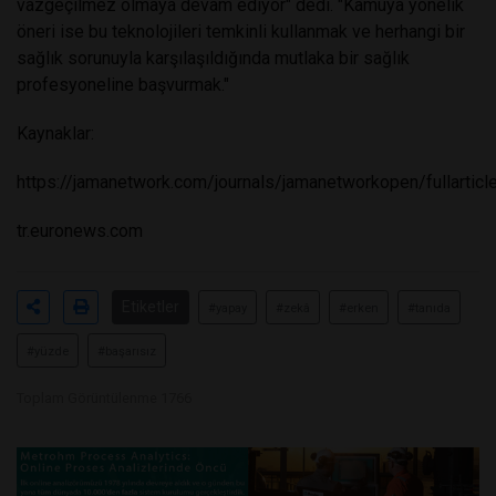
vazgeçilmez olmaya devam ediyor" dedi. "Kamuya yönelik
öneri ise bu teknolojileri temkinli kullanmak ve herhangi bir
sağlık sorunuyla karşılaşıldığında mutlaka bir sağlık
profesyoneline başvurmak."
Kaynaklar:
https://jamanetwork.com/journals/jamanetworkopen/fullarti
tr.euronews.com
Etiketler
#yapay
#zekâ
#erken
#tanıda
#yüzde
#başarısız
Toplam Görüntülenme 1766