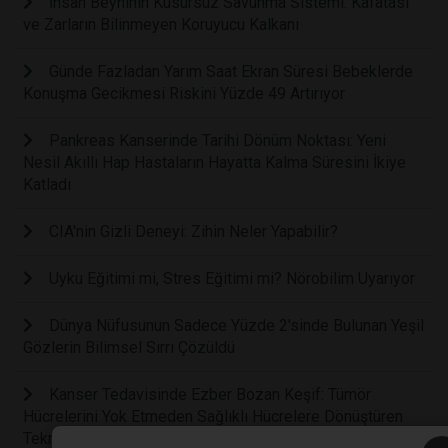
İnsan Beyninin Kusursuz Savunma Sistemi: Kafatası
ve Zarların Bilinmeyen Koruyucu Kalkanı
Günde Fazladan Yarım Saat Ekran Süresi Bebeklerde
Konuşma Gecikmesi Riskini Yüzde 49 Artırıyor
Pankreas Kanserinde Tarihi Dönüm Noktası: Yeni
Nesil Akıllı Hap Hastaların Hayatta Kalma Süresini İkiye
Katladı
CIA'nin Gizli Deneyi: Zihin Neler Yapabilir?
Uyku Eğitimi mi, Stres Eğitimi mi? Nörobilim Uyarıyor
Dünya Nüfusunun Sadece Yüzde 2'sinde Bulunan Yeşil
Gözlerin Bilimsel Sırrı Çözüldü
Kanser Tedavisinde Ezber Bozan Keşif: Tümör
Hücrelerini Yok Etmeden Sağlıklı Hücrelere Dönüştüren
Teknoloji Geliştirildi