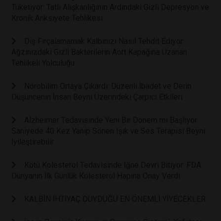
Tüketiyor: Tatlı Alışkanlığının Ardındaki Gizli Depresyon ve
Kronik Anksiyete Tehlikesi
Diş Fırçalamamak Kalbinizi Nasıl Tehdit Ediyor:
Ağzınızdaki Gizli Bakterilerin Aort Kapağına Uzanan
Tehlikeli Yolculuğu
Nörobilim Ortaya Çıkardı: Düzenli İbadet ve Derin
Düşüncenin İnsan Beyni Üzerindeki Çarpıcı Etkileri
Alzheimer Tedavisinde Yeni Bir Dönem mi Başlıyor:
Saniyede 40 Kez Yanıp Sönen Işık ve Ses Terapisi Beyni
İyileştirebilir
Kötü Kolesterol Tedavisinde İğne Devri Bitiyor: FDA
Dünyanın İlk Günlük Kolesterol Hapına Onay Verdi
KALBİN İHTİYAÇ DUYDUĞU EN ÖNEMLİ YİYECEKLER