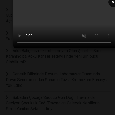
Vücudun Kendi Kendine Saldırmasını Engelleyen Gizli
Güç: Otoimmün Hastalıkların Tedavisinde Yeni Bir Çığır
Açacak EGR1 Geni Keşfedildi
Yaşlanmayı Geciktiren Keşif: Psilosibin Hücre Ömrünü
Yüzde 57 Uzatıyor
Arka Bahçenizdeki İstenmeyen Otun Şaşırtıcı Sırrı:
Karahindiba Kökü Kanser Tedavisinde Yeni Bir İpucu
Olabilir mi?
Genetik Biliminde Devrim: Laboratuvar Ortamında
Down Sendromundan Sorumlu Fazla Kromozom Başarıyla
Yok Edildi
Babadan Çocuğa Sadece Gen Değil Travma da
Geçiyor: Çocukluk Çağı Travmaları Gelecek Nesillerin
Stres Yanıtını Şekillendiriyor