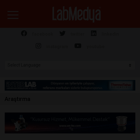
Labmedya - Laboratuv
facebook
twitter
linkedin
instagram
youtube
Araştırma