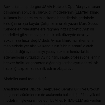
Açık erişimli tıp dergisi JAMA Network Open'da yayımlanan
çalışmanın sonuçları, büyük dil modellerinin (LLM'ler) klinik
kullanım için gereken muhakeme becerilerinin gerisinde
kaldığını ortaya koydu. Çalışmanın ortak yazarı Marc Succi,
"Süregelen iyileştirmelere rağmen, hazır paket büyük dil
modelleri gözetimsiz şekilde klinik düzeyde devreye
sokulmaya hazır değil," dedi. Ayrıca, klinik muhakemenin
merkezinde yer alan ve kendisinin "tıbbın sanatı" olarak
nitelendirdiği ayırıcı tanıyı yapay zekanın henüz taklit
edemediğini vurguladı. Ayırıcı tanı, sağlık profesyonellerinin
benzer belirtiler gösteren diğer olgulardan ayırt ederek bir
hastalığı saptamasında ilk adımı oluşturuyor.
Modeller nasıl test edildi?
Araştırma ekibi, Claude, DeepSeek, Gemini, GPT ve Grok'un
en güncel sürümlerinin de aralarında bulunduğu 21 büyük dil
modelinin işleyişini inceledi. LLM'ler, PrIME-LLM adı verilen