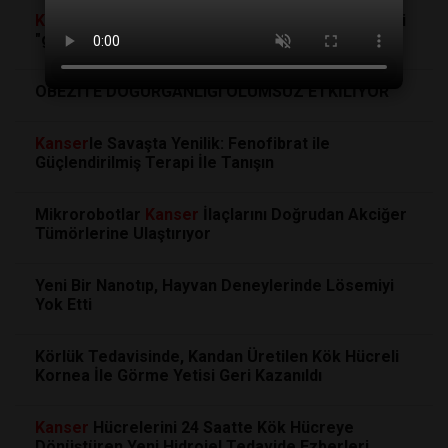
Kanser
tedavisinde tümöre saldıran T hücrelerini
"güçlendirmenin" bir yolu bulundu
OBEZİTE DOĞURGANLIĞI OLUMSUZ ETKİLİYOR
Kanser
le Savaşta Yenilik: Fenofibrat ile
Güçlendirilmiş Terapi İle Tanışın
Mikrorobotlar
Kanser
İlaçlarını Doğrudan Akciğer
Tümörlerine Ulaştırıyor
Yeni Bir Nanotıp, Hayvan Deneylerinde Lösemiyi
Yok Etti
Körlük Tedavisinde, Kandan Üretilen Kök Hücreli
Kornea İle Görme Yetisi Geri Kazanıldı
Kanser
Hücrelerini 24 Saatte Kök Hücreye
Dönüştüren Yeni Hidrojel Tedavide Ezberleri