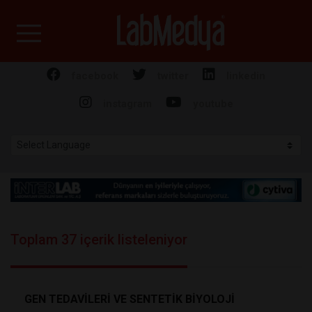
Labmedya - Laboratuv
facebook
twitter
linkedin
instagram
youtube
Toplam 37 içerik listeleniyor
GEN TEDAVİLERİ VE SENTETİK BİYOLOJİ