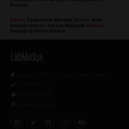
Bozuyor
Kanser
Tedavisinde Biyolojik Devrim: Bilim
İnsanları Sınırsız Savaşçı Bağışıklık
Hücresi
Kaynağı Üretmeyi Başardı
Oğuzlar Mh. 1374. Sk 2/4 Balgat, Çankaya / Ankara
+90 312 342 22 45
+90 312 342 22 46
bilgi@labmedya.com