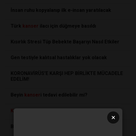
İnsan ruhu kopyalanıp ilk e-insan yaratılacak
Türk
kanser
ilacı için düğmeye basıldı
Kısırlık Stresi Tüp Bebekte Başarıyı Nasıl Etkiler
Gen testiyle kalıtsal hastalıklar yok olacak
KORONAVİRÜS’E KARŞI HEP BİRLİKTE MÜCADELE
EDELİM!
Beyin
kanser
i tedavi edilebilir mi?
Kanser
tedavisinde doğurganlık korunabilir
×
Beyin tümörünü önleyen bir hastalık: Astım