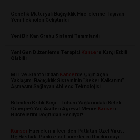
Genetik Materyali Bağışıklık Hücrelerine Taşıyan
Yeni Teknoloji Geliştirildi
Yeni Bir Kan Grubu Sistemi Tanımlandı
Yeni Gen Düzenleme Terapisi
Kanser
e Karşı Etkili
Olabilir
MIT ve Stanford’dan
Kanser
de Çığır Açan
Yaklaşım: Bağışıklık Sisteminin “Şeker Kalkanını”
Aşmasını Sağlayan AbLecs Teknolojisi
Bilimden Kritik Keşif: Tohum Yağlarındaki Belirli
Omega-6 Yağ Asitleri Agresif Meme
Kanser
i
Hücrelerini Doğrudan Besliyor!
Kanser
Hücrelerini İçeriden Patlatan Özel Virüs,
Üç Hastada Pankreas Tümörlerini Durdurmayı