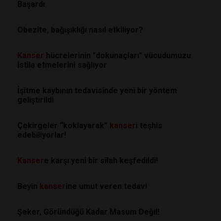
Başardı
Obezite, bağışıklığı nasıl etkiliyor?
Kanser
hücrelerinin "dokunaçları" vücudumuzu
istila etmelerini sağlıyor
İşitme kaybının tedavisinde yeni bir yöntem
geliştirildi
Çekirgeler “koklayarak”
kanser
i teşhis
edebiliyorlar!
Kanser
e karşı yeni bir silah keşfedildi!
Beyin
kanser
ine umut veren tedavi
Şeker, Göründüğü Kadar Masum Değil!