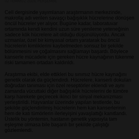
02 TEMMUZ 2026, PERŞEMBE
Cell dergisinde yayımlanan araştırmanın merkezinde,
makrofaj adı verilen savaşçı bağışıklık hücrelerine dönüşen
öncül hücreler yer alıyor.
Bugüne kadar, laboratuvar
ortamında kendi kendini uzun süre yenileme yeteneğinin
sadece kök hücrelere ait olduğu düşünülüyordu. Ancak
uzmanlar, özel bir kimyasal ortam yaratarak bu öncül
hücrelerin kimliklerini kaybetmeden sonsuz bir şekilde
bölünmesini ve çoğalmasını sağlamayı başardı.
Böylece
kanserle mücadele için gereken hücre kaynağının tükenme
riski tamamen ortadan kaldırıldı.
Araştırma ekibi, elde ettikleri bu sınırsız hücre kaynağını
genetik olarak da güçlendirdi.
Hücrelere, kanserli dokuları
doğrudan tanıması için özel reseptörler eklendi ve aynı
zamanda vücuttaki diğer bağışıklık hücrelerini de tümöre
karşı harekete geçirecek ikinci bir sinyal mekanizması
yerleştirildi. Hayvanlar üzerinde yapılan testlerde, bu
şekilde güçlendirilmiş hücrelerin hem kan kanserlerinin
hem de katı tümörlerin ilerleyişini yavaşlattığı kanıtlandı.
Üstelik bu yöntemin, hastanın genetik yapısıyla tam
eşleşme olmasa bile başarılı bir şekilde çalıştığı
gözlemlendi.