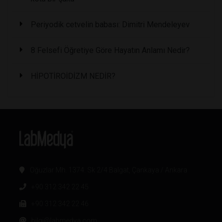
Periyodik cetvelin babası: Dimitri Mendeleyev
8 Felsefi Öğretiye Göre Hayatın Anlamı Nedir?
HİPOTİROİDİZM NEDİR?
Oğuzlar Mh. 1374. Sk 2/4 Balgat, Çankaya / Ankara
+90 312 342 22 45
+90 312 342 22 46
bilgi@labmedya.com