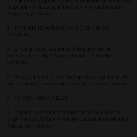
İklim Krizi Doğrudan Kanımıza Karışıyor: Atmosferdeki
Karbondioksit Artışı İnsan Biyolojisini ve Kan Kimyasını
Değiştirmeye Başladı
İMPLANT TEDAVİSİNDE AYNI GÜN YENİ DİŞ
MÜMKÜN
Z Kuşağı Zeka Testlerinde Milenyum Neslinin
Gerisinde Kaldı: Dijitalleşme Zihinsel Gelişimi Nasıl
Durdurdu?
Müzik Dinlemenin İnsan Beynine Etkisi Kanıtlandı: 70
Yaş Üzerinde Demans Riski Yüzde 40 Oranında Düşüyor
EV YOĞURDU MUCİZESİ
Demans ve Alzheimer'a Karşı Tarihi Keşif: Beynin
Doğal Temizlik Sistemini Yeniden Başlatan Nanoteknoloji
Hafızayı Geri Getiriyor