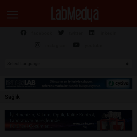
Labmedya - Laboratuv
facebook
twitter
linkedin
instagram
youtube
Sağlık