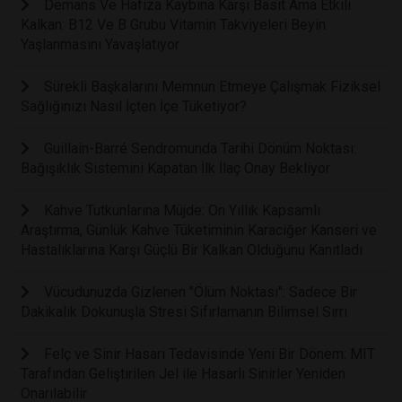
Demans Ve Hafıza Kaybına Karşı Basit Ama Etkili
Kalkan: B12 Ve B Grubu Vitamin Takviyeleri Beyin
Yaşlanmasını Yavaşlatıyor
Sürekli Başkalarını Memnun Etmeye Çalışmak Fiziksel
Sağlığınızı Nasıl İçten İçe Tüketiyor?
Guillain-Barré Sendromunda Tarihi Dönüm Noktası:
Bağışıklık Sistemini Kapatan İlk İlaç Onay Bekliyor
Kahve Tutkunlarına Müjde: On Yıllık Kapsamlı
Araştırma, Günlük Kahve Tüketiminin Karaciğer Kanseri ve
Hastalıklarına Karşı Güçlü Bir Kalkan Olduğunu Kanıtladı
Vücudunuzda Gizlenen "Ölüm Noktası": Sadece Bir
Dakikalık Dokunuşla Stresi Sıfırlamanın Bilimsel Sırrı
Felç ve Sinir Hasarı Tedavisinde Yeni Bir Dönem: MIT
Tarafından Geliştirilen Jel ile Hasarlı Sinirler Yeniden
Onarılabilir