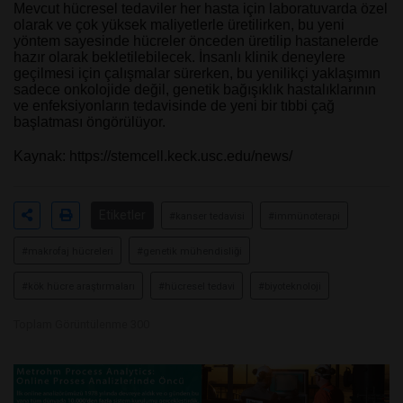
Mevcut hücresel tedaviler her hasta için laboratuvarda özel
olarak ve çok yüksek maliyetlerle üretilirken, bu yeni
yöntem sayesinde hücreler önceden üretilip hastanelerde
hazır olarak bekletilebilecek. İnsanlı klinik deneylere
geçilmesi için çalışmalar sürerken, bu yenilikçi yaklaşımın
sadece onkolojide değil, genetik bağışıklık hastalıklarının
ve enfeksiyonların tedavisinde de yeni bir tıbbi çağ
başlatması öngörülüyor.
Kaynak:
https://stemcell.keck.usc.edu/news/
Etiketler
#kanser tedavisi
#immünoterapi
#makrofaj hücreleri
#genetik mühendisliği
#kök hücre araştırmaları
#hücresel tedavi
#biyoteknoloji
Toplam Görüntülenme 300