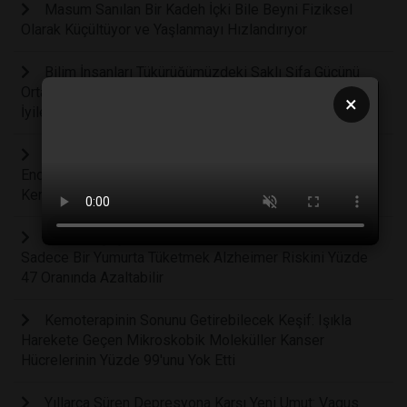
Masum Sanılan Bir Kadeh İçki Bile Beyni Fiziksel
Olarak Küçültüyor ve Yaşlanmayı Hızlandırıyor
Bilim İnsanları Tükürüğümüzdeki Saklı Şifa Gücünü
Ortaya Çıkardı: Ağız İçi Yaralar Neden Deriden Daha Hızlı
×
İyileşiyor?
Vücudumuzun Gizli Savunma Mekanizması:
Endokannabinoid Sistem Kanser Hücrelerini Kendi
Kendini Yok Etmeye Zorlayabilir
Beyin Sağlığını Koruyan Gizli Kahraman: Haftada
Sadece Bir Yumurta Tüketmek Alzheimer Riskini Yüzde
47 Oranında Azaltabilir
Kemoterapinin Sonunu Getirebilecek Keşif: Işıkla
Harekete Geçen Mikroskobik Moleküller Kanser
Hücrelerinin Yüzde 99'unu Yok Etti
Yıllarca Süren Depresyona Karşı Yeni Umut: Vagus