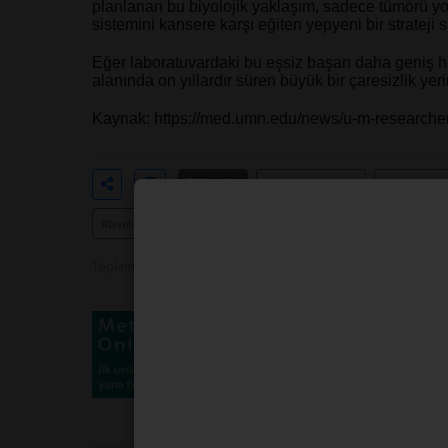
planlanan bu biyolojik yaklaşım, sadece tümörü y
sistemini kansere karşı eğiten yepyeni bir strateji 
Eğer laboratuvardaki bu eşsiz başarı daha geniş ha
alanında on yıllardır süren büyük bir çaresizlik yeri
Kaynak:
https://med.umn.edu/news/u-m-researchers
Etiketler
#pankreaskanseri
#onkolitikvir
#biyoteknoloji
Toplam Görüntülenme 546