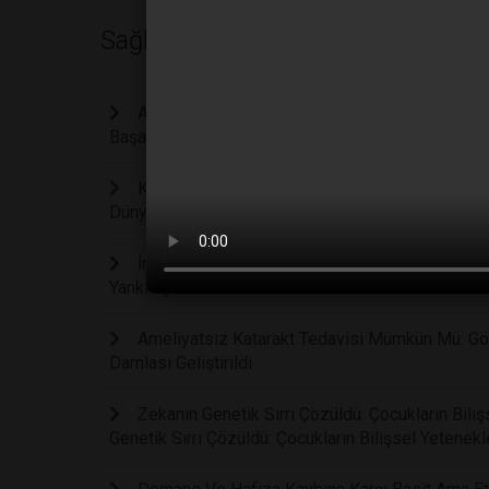
Sağlık
Ağır Depresyona Karşı Devrim Niteliğinde Keşi
Başarıya Ulaştı
Kireçlenmeyi Kalıcı Hasar Oluşmadan Yıllar Ön
Dünyasında Çığır Açıyor
İnsülinsiz Bir Geleceğe Doğru Dev Adım: İsveç
Yankı Uyandırdı
Ameliyatsız Katarakt Tedavisi Mümkün Mü: Gör
Damlası Geliştirildi
Zekanın Genetik Sırrı Çözüldü: Çocukların Bil
Genetik Sırrı Çözüldü: Çocukların Bilişsel Yetene