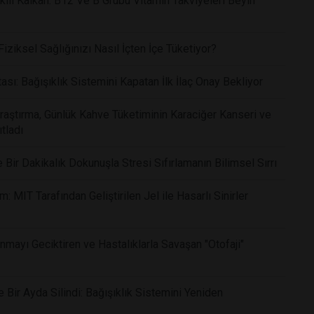
li Kalkan: B12 Ve B Grubu Vitamin Takviyeleri Beyin
ziksel Sağlığınızı Nasıl İçten İçe Tüketiyor?
ı: Bağışıklık Sistemini Kapatan İlk İlaç Onay Bekliyor
Araştırma, Günlük Kahve Tüketiminin Karaciğer Kanseri ve
tladı
ir Dakikalık Dokunuşla Stresi Sıfırlamanın Bilimsel Sırrı
 MIT Tarafından Geliştirilen Jel ile Hasarlı Sinirler
nmayı Geciktiren ve Hastalıklarla Savaşan "Otofaji"
Bir Ayda Silindi: Bağışıklık Sistemini Yeniden