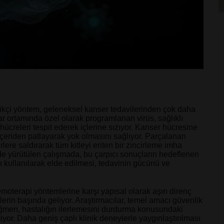
nilikçi yöntem, geleneksel kanser tedavilerinden çok daha
var ortamında özel olarak programlanan virüs, sağlıklı
ücreleri tespit ederek içlerine sızıyor. Kanser hücresine
içeriden patlayarak yok olmasını sağlıyor. Parçalanan
ere saldırarak tüm kitleyi eriten bir zincirleme imha
nde yürütülen çalışmada, bu çarpıcı sonuçların hedeflenen
 kullanılarak elde edilmesi, tedavinin gücünü ve
moterapi yöntemlerine karşı yapısal olarak aşırı direnç
lerin başında geliyor. Araştırmacılar, temel amacı güvenlik
rağmen, hastalığın ilerlemesini durdurma konusundaki
tiyor. Daha geniş çaplı klinik deneylerle yaygınlaştırılması