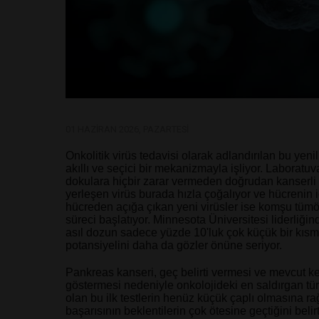
01 HAZIRAN 2026, PAZARTESI
Onkolitik virüs tedavisi olarak adlandırılan bu ye
akıllı ve seçici bir mekanizmayla işliyor. Laboratu
dokulara hiçbir zarar vermeden doğrudan kanserli h
yerleşen virüs burada hızla çoğalıyor ve hücrenin 
hücreden açığa çıkan yeni virüsler ise komşu tümörl
süreci başlatıyor.
Minnesota Üniversitesi liderliği
asıl dozun sadece yüzde 10'luk çok küçük bir kısmı
potansiyelini daha da gözler önüne seriyor.
Pankreas kanseri, geç belirti vermesi ve mevcut ke
göstermesi nedeniyle onkolojideki en saldırgan tür
olan bu ilk testlerin henüz küçük çaplı olmasına 
başarısının beklentilerin çok ötesine geçtiğini belir