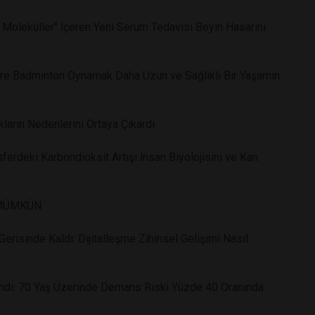
 Moleküller" İçeren Yeni Serum Tedavisi Beyin Hasarını
Göre Badminton Oynamak Daha Uzun ve Sağlıklı Bir Yaşamın
kların Nedenlerini Ortaya Çıkardı
ferdeki Karbondioksit Artışı İnsan Biyolojisini ve Kan
 MÜMKÜN
risinde Kaldı: Dijitalleşme Zihinsel Gelişimi Nasıl
andı: 70 Yaş Üzerinde Demans Riski Yüzde 40 Oranında