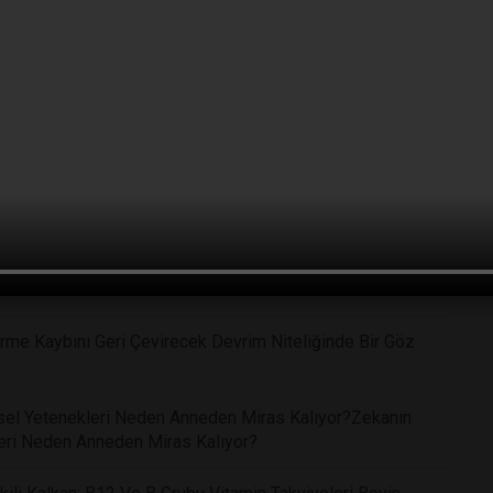
f: Doğal Mantar Bileşeni Psilosibin Klinik Tedavide
ce Tespit Edebilen Yeni Sensör Teknolojisi Tıp
'te Bir Hastanın Kendi İnsülinini Üretmesi Tıp Dünyasında
me Kaybını Geri Çevirecek Devrim Niteliğinde Bir Göz
işsel Yetenekleri Neden Anneden Miras Kalıyor?Zekanın
kleri Neden Anneden Miras Kalıyor?