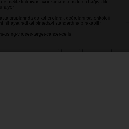
ok etmekle kalmıyor, aynı zamanda bedenin bağışıklık
sunuyor.
sta gruplarında da kalıcı olarak doğrulanırsa, onkoloji
ni nihayet radikal bir tedavi standardına bırakabilir.
-using-viruses-target-cancer-cells
üs
#kansertedavisi
#viroterapi
#onkoloji
#klinikaraştırma