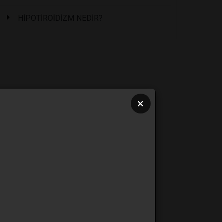
HİPOTİROİDİZM NEDİR?
×