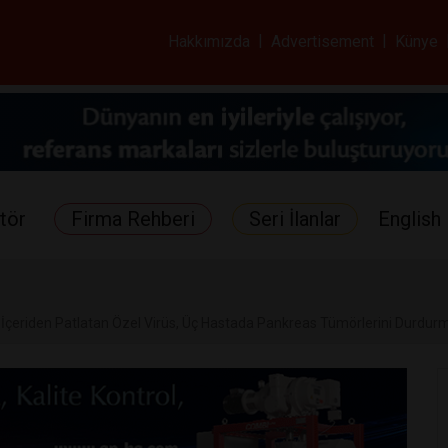
ar ve Sağlık Gazetes
Hakkımızda
|
Advertisement
|
Künye
tör
Firma Rehberi
Seri İlanlar
English 
 İçeriden Patlatan Özel Virüs, Üç Hastada Pankreas Tümörlerini Durdur