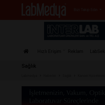
Labmedya - Laboratuv
Bizi Takip Edin
Hızlı Erişim
Reklam
LabSek
Sağlık
Labmedya
Haberler
Sağlık
Kanser Hücrelerini