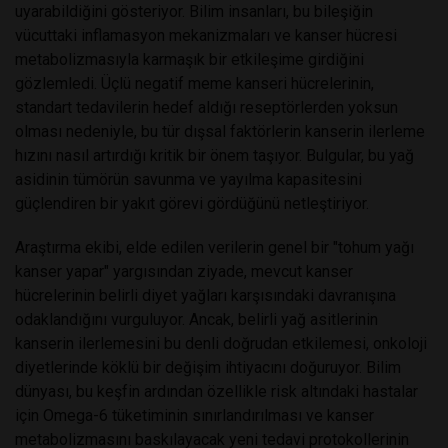
uyarabildiğini gösteriyor. Bilim insanları, bu bileşiğin
vücuttaki inflamasyon mekanizmaları ve kanser hücresi
metabolizmasıyla karmaşık bir etkileşime girdiğini
gözlemledi. Üçlü negatif meme kanseri hücrelerinin,
standart tedavilerin hedef aldığı reseptörlerden yoksun
olması nedeniyle, bu tür dışsal faktörlerin kanserin ilerleme
hızını nasıl artırdığı kritik bir önem taşıyor. Bulgular, bu yağ
asidinin tümörün savunma ve yayılma kapasitesini
güçlendiren bir yakıt görevi gördüğünü netleştiriyor.
Araştırma ekibi, elde edilen verilerin genel bir "tohum yağı
kanser yapar" yargısından ziyade, mevcut kanser
hücrelerinin belirli diyet yağları karşısındaki davranışına
odaklandığını vurguluyor. Ancak, belirli yağ asitlerinin
kanserin ilerlemesini bu denli doğrudan etkilemesi, onkoloji
diyetlerinde köklü bir değişim ihtiyacını doğuruyor. Bilim
dünyası, bu keşfin ardından özellikle risk altındaki hastalar
için Omega-6 tüketiminin sınırlandırılması ve kanser
metabolizmasını baskılayacak yeni tedavi protokollerinin