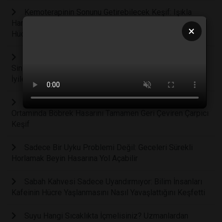
Kemoterapinin Sonunu Getirebilecek Keşif: Işıkla
Harekete Geçen Mikroskobik Moleküller Kanser
×
Hücrelerinin Yüzde 99'unu Yok Etti
Yıllarca Süren Depresyona Karşı Yeni Umut: Vagus
Sinirini Uyaran Küçük Cihaz Hastaların Yüzde 70'ini
İyileştirdi
Böbrek Yetmezliği Tarih mi Oluyor? Laboratuvar
Ortamında Böbrek Hasarını Tamamen Geri Çeviren Çarpıcı
Keşif
Sadece Bir Uyku Problemi Değil: Geceleri Sürekli
Horlamak Beyin Hasarına Yol Açabilir
Sabah Kahvesi Sadece Uyandırmıyor: Bilim İnsanları
Kafeinin Hücre Yaşlanmasını Nasıl Yavaşlattığını Keşfetti
Suyu Hangi Sıcaklıkta İçmelisiniz? Uzmanlardan