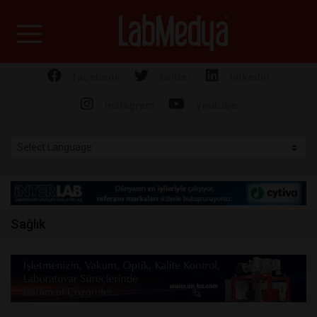
Labmedya - Laboratuv
facebook
twitter
linkedin
instagram
youtube
Sağlık