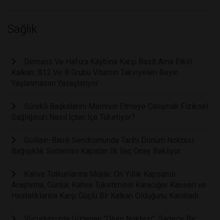
Sağlık
Demans Ve Hafıza Kaybına Karşı Basit Ama Etkili
Kalkan: B12 Ve B Grubu Vitamin Takviyeleri Beyin
Yaşlanmasını Yavaşlatıyor
Sürekli Başkalarını Memnun Etmeye Çalışmak Fiziksel
Sağlığınızı Nasıl İçten İçe Tüketiyor?
Guillain-Barré Sendromunda Tarihi Dönüm Noktası:
Bağışıklık Sistemini Kapatan İlk İlaç Onay Bekliyor
Kahve Tutkunlarına Müjde: On Yıllık Kapsamlı
Araştırma, Günlük Kahve Tüketiminin Karaciğer Kanseri ve
Hastalıklarına Karşı Güçlü Bir Kalkan Olduğunu Kanıtladı
Vücudunuzda Gizlenen "Ölüm Noktası": Sadece Bir