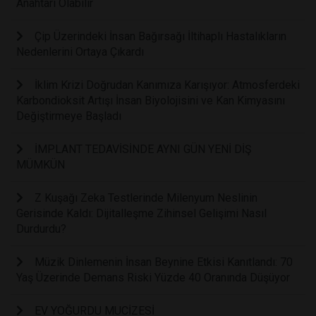
Anahtarı Olabilir
Çip Üzerindeki İnsan Bağırsağı İltihaplı Hastalıkların
Nedenlerini Ortaya Çıkardı
İklim Krizi Doğrudan Kanımıza Karışıyor: Atmosferdeki
Karbondioksit Artışı İnsan Biyolojisini ve Kan Kimyasını
Değiştirmeye Başladı
İMPLANT TEDAVİSİNDE AYNI GÜN YENİ DİŞ
MÜMKÜN
Z Kuşağı Zeka Testlerinde Milenyum Neslinin
Gerisinde Kaldı: Dijitalleşme Zihinsel Gelişimi Nasıl
Durdurdu?
Müzik Dinlemenin İnsan Beynine Etkisi Kanıtlandı: 70
Yaş Üzerinde Demans Riski Yüzde 40 Oranında Düşüyor
EV YOĞURDU MUCİZESİ