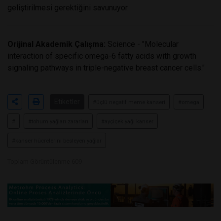
geliştirilmesi gerektiğini savunuyor.
Orijinal Akademik Çalışma:
Science - "Molecular
interaction of specific omega-6 fatty acids with growth
signaling pathways in triple-negative breast cancer cells."
Etiketler
#üçlü negatif meme kanseri
#omega
#
#tohum yağları zararları
#ayçiçek yağı kanser
#kanser hücrelerini besleyen yağlar
Toplam Görüntülenme 609