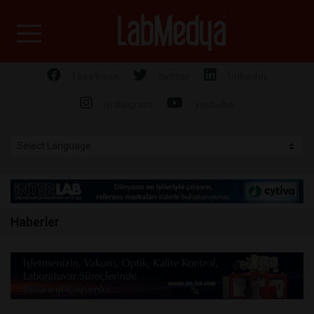
Labmedya - Laboratuv
facebook
twitter
linkedin
instagram
youtube
Haberler