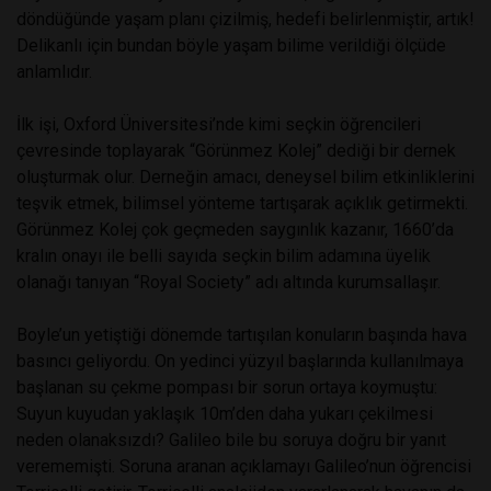
döndüğünde yaşam planı çizilmiş, hedefi belirlenmiştir, artık!
Delikanlı için bundan böyle yaşam bilime verildiği ölçüde
anlamlıdır.
İlk işi, Oxford Üniversitesi’nde kimi seçkin öğrencileri
çevresinde toplayarak “Görünmez Kolej” dediği bir dernek
oluşturmak olur. Derneğin amacı, deneysel bilim etkinliklerini
teşvik etmek, bilimsel yönteme tartışarak açıklık getirmekti.
Görünmez Kolej çok geçmeden saygınlık kazanır, 1660’da
kralın onayı ile belli sayıda seçkin bilim adamına üyelik
olanağı tanıyan “Royal Society” adı altında kurumsallaşır.
Boyle’un yetiştiği dönemde tartışılan konuların başında hava
basıncı geliyordu. On yedinci yüzyıl başlarında kullanılmaya
başlanan su çekme pompası bir sorun ortaya koymuştu:
Suyun kuyudan yaklaşık 10m’den daha yukarı çekilmesi
neden olanaksızdı? Galileo bile bu soruya doğru bir yanıt
verememişti. Soruna aranan açıklamayı Galileo’nun öğrencisi