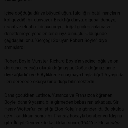
İçine doğduğu dünya büyücülüğün, falcılığın, batıl inançların
kol gezdiği bir dünyaydı. Bıraktığı dünya, olgusal deneye,
ussal ve eleştirel düşünmeye, doğal güçleri anlama ve
denetlemeye yönelen bir dünya olmuştu. Öldüğünde
çağdaşları onu, “Gerçeği Soluyan Robert Boyle” diye
anmışlardı.
Robert Boyle Munster, Richard Boyle’ın yedinci oğlu ve on
dördüncü çocuğu olarak doğmuştur. Doğar doğmaz anne
diye ağladığı ve 6 Aylıkken konuşmaya başladığı 1,5 yaşında
ileri derecede okuryazar olduğu bilinmektedir.
Daha çocukken Latince, Yunanca ve Fransızca öğrenen
Boyle, daha 9 yaşına bile girmeden babasının arkadaşı, Sir
Henry Wotton’un çalıştığı Eton Koleji’ne gönderildi. Bu okulda
üç yıl kaldıktan sonra, bir Fransız hocayla beraber yurtdışına
gitti. İki yıl Cenevre’de kaldıktan sonra, 1641’de Floransa’ya