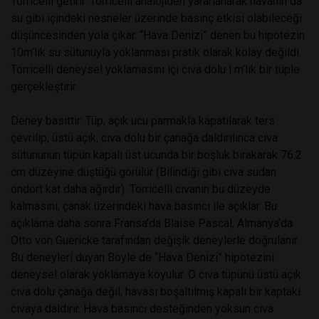
Torricelli getirir. Torricelli analojiden yararlanarak havanın da
su gibi içindeki nesneler üzerinde basınç etkisi olabileceği
düşüncesinden yola çıkar. “Hava Denizi” denen bu hipotezin
10m’lik su sütunuyla yoklanması pratik olarak kolay değildi.
Torricelli deneysel yoklamasını içi cıva dolu l m’lik bir tüple
gerçekleştirir.
Deney basittir: Tüp, açık ucu parmakla kapatılarak ters
çevrilip, üstü açık, cıva dolu bir çanağa daldırılınca cıva
sütununun tüpün kapalı üst ucunda bir boşluk bırakarak 76.2
cm düzeyine düştüğü görülür (Bilindiği gibi cıva sudan
ondört kat daha ağırdır). Torricelli cıvanın bu düzeyde
kalmasını, çanak üzerindeki hava basıncı ile açıklar. Bu
açıklama daha sonra Fransa’da Blaise Pascal, Almanya’da
Otto von Guericke tarafından değişik deneylerle doğrulanır.
Bu deneyleri duyan Boyle de “Hava Denizi” hipotezini
deneysel olarak yoklamaya koyulur. O cıva tüpünü üstü açık
cıva dolu çanağa değil, havası boşaltılmış kapalı bir kaptaki
cıvaya daldırır. Hava basıncı desteğinden yoksun cıva