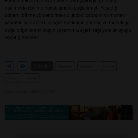
Francis Bacon’u izleyen Boyle da, uygarlığın geleceği
bakımından bilime büyük umutla bağlanmıştı. Yaşadığı
dönemi bilime yönlendirme yolundaki çabasının anlamını
yansıtan şu sözleri ilginçtir: İnsanlığın gönenç ve mutluluğu,
doğa bilginlerinin düşün yaşamımıza getirdiği yeni anlayışla
koşut gidecektir.
Etiketler
#gerçegi
#soluyan
#adam
#robert
#boyle
Toplam Görüntülenme 21216