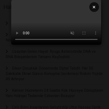
Haberler
×
LABMEDYA 96. SAYIMIZ ÇIKTI...
Bilim İnsanları Canlı Hücrelerle Konuşabilen İlk Yapay
Nöronu Geliştirdi
Uzaydan Gelen Hayat: Ryugu Asteroitinde DNA ve
RNA Bileşenlerinin Tamamı Keşfedildi
Erken Çocukluk Döneminde Dijital Tehdit: Her 30
Dakikalık Ekran Süresi Konuşma Gecikmesi Riskini Yüzde
49 Artırıyor
Kanser Hücrelerini 24 Saatte Kök Hücreye Dönüştüren
Yeni Hidrojel Tedavide Ezberleri Bozuyor
Çinli Bilim İnsanlarının Geliştirdiği Ultra Hassas Optik