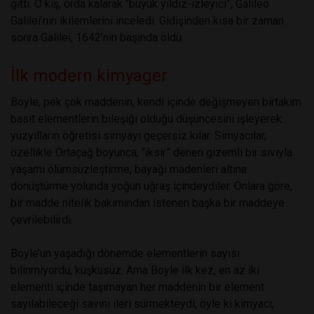
gitti. O kış, orda kalarak “büyük yıldız-izleyici”, Galileo
Galilei’nin ikilemlerini inceledi. Gidişinden kısa bir zaman
sonra Galilei, 1642’nin başında öldü.
İlk modern kimyager
Boyle, pek çok maddenin, kendi içinde değişmeyen birtakım
basit elementlerin bileşiği olduğu düşüncesini işleyerek
yüzyılların öğretisi simyayı geçersiz kılar. Simyacılar,
özellikle Ortaçağ boyunca, “iksir” denen gizemli bir sıvıyla
yaşamı ölümsüzleştirme, bayağı madenleri altına
dönüştürme yolunda yoğun uğraş içindeydiler. Onlara göre,
bir madde nitelik bakımından istenen başka bir maddeye
çevrilebilirdi.
Boyle’un yaşadığı dönemde elementlerin sayısı
bilinmiyordu, kuşkusuz. Ama Boyle ilk kez, en az iki
elementi içinde taşımayan her maddenin bir element
sayılabileceği savını ileri sürmekteydi; öyle ki kimyacı,