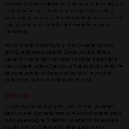
bilimdeki en büyük atılımı hava basıncı üzerindeki çalışması
ve bu basınca ilişkin “Boyle Yasası” diye bilinen ilişkiyi
bulmasıdır. Daha sonra matematiksel olarak dile getirilen bu
ilişki, gazların basınç altında nasıl davrandığını açığa
vurmaktadır.
İrlanda kökenli Robert Boyle bilimsel yaşamını öğrenim
gördüğü İngiltere’de sürdürür. Zengin ve kültür düzeyi
yüksek bir ailenin tüm olanaklarıyla büyüyen Robert daha
küçük yaşında Latince, Yunanca ve Fransızca öğrenmişti. On
bir yaşına geldiğinde Avrupa’nın başlıca bilim ve kültür
merkezlerini gezme ve tanıma olanağı bulur.
Gençliği
On dört yaşında İtalya’ya gider. Canlı ve renkli yaşamıyla
birçok yönden göz kamaştıran bu Akdeniz ülkesinde gezip
tozup eğleneceğine, Galileo’nun çalışmalarını incelemeye
koyulur. Sonunda öylesine büyülenir ki, İngiltere’ye