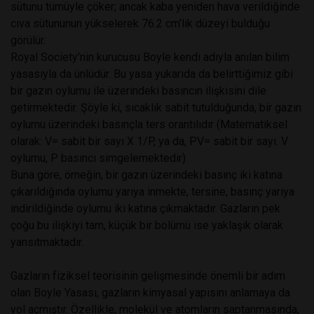
sütunu tümüyle çöker; ancak kaba yeniden hava verildiğinde
cıva sütununun yükselerek 76.2 cm’lik düzeyi bulduğu
görülür.
Royal Society’nin kurucusu Boyle kendi adıyla anılan bilim
yasasıyla da ünlüdür. Bu yasa yukarıda da belirttiğimiz gibi
bir gazın oylumu ile üzerindeki basıncın ilişkisini dile
getirmektedir. Şöyle ki, sıcaklık sabit tutulduğunda, bir gazın
oylumu üzerindeki basınçla ters orantılıdır (Matematiksel
olarak: V= sabit bir sayı X 1/P, ya da, PV= sabit bir sayı. V
oylumu, P basıncı simgelemektedir).
Buna göre, örneğin, bir gazın üzerindeki basınç iki katına
çıkarıldığında oylumu yarıya inmekte, tersine, basınç yarıya
indirildiğinde oylumu iki katına çıkmaktadır. Gazların pek
çoğu bu ilişkiyi tam, küçük bir bölümü ise yaklaşık olarak
yansıtmaktadır.
Gazların fiziksel teorisinin gelişmesinde önemli bir adım
olan Boyle Yasası, gazların kimyasal yapısını anlamaya da
yol açmıştır. Özellikle, molekül ve atomların saptanmasında,