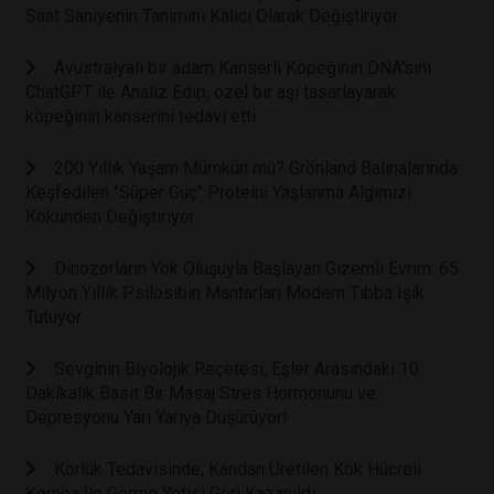
Saat Saniyenin Tanımını Kalıcı Olarak Değiştiriyor
Avustralyalı bir adam Kanserli Köpeğinin DNA'sını
ChatGPT ile Analiz Edip, özel bir aşı tasarlayarak
köpeğinin kanserini tedavi etti.
200 Yıllık Yaşam Mümkün mü? Grönland Balinalarında
Keşfedilen "Süper Güç" Proteini Yaşlanma Algımızı
Kökünden Değiştiriyor
Dinozorların Yok Oluşuyla Başlayan Gizemli Evrim: 65
Milyon Yıllık Psilosibin Mantarları Modern Tıbba Işık
Tutuyor
Sevginin Biyolojik Reçetesi; Eşler Arasındaki 10
Dakikalık Basit Bir Masaj Stres Hormonunu ve
Depresyonu Yarı Yarıya Düşürüyor!
Körlük Tedavisinde, Kandan Üretilen Kök Hücreli
Kornea İle Görme Yetisi Geri Kazanıldı