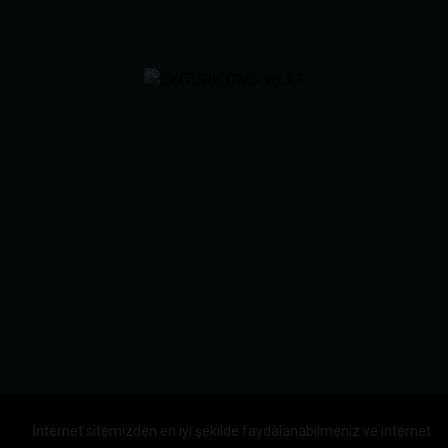
İnternet sitemizden en iyi şekilde faydalanabilmeniz ve internet