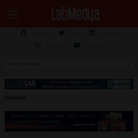
Labmedya - Laboratuv
facebook
twitter
linkedin
instagram
youtube
Haberler