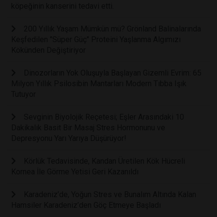
köpeğinin kanserini tedavi etti.
200 Yıllık Yaşam Mümkün mü? Grönland Balinalarında
Keşfedilen "Süper Güç" Proteini Yaşlanma Algımızı
Kökünden Değiştiriyor
Dinozorların Yok Oluşuyla Başlayan Gizemli Evrim: 65
Milyon Yıllık Psilosibin Mantarları Modern Tıbba Işık
Tutuyor
Sevginin Biyolojik Reçetesi; Eşler Arasındaki 10
Dakikalık Basit Bir Masaj Stres Hormonunu ve
Depresyonu Yarı Yarıya Düşürüyor!
Körlük Tedavisinde, Kandan Üretilen Kök Hücreli
Kornea İle Görme Yetisi Geri Kazanıldı
Karadeniz’de, Yoğun Stres ve Bunalım Altında Kalan
Hamsiler Karadeniz’den Göç Etmeye Başladı