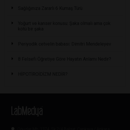
Sağlığınıza Zararlı 6 Kumaş Türü
Yoğurt ve kanser konusu: Şaka olmalı ama çok
kötü bir şaka
Periyodik cetvelin babası: Dimitri Mendeleyev
8 Felsefi Öğretiye Göre Hayatın Anlamı Nedir?
HİPOTİROİDİZM NEDİR?
Oğuzlar Mh. 1374. Sk 2/4 Balgat, Çankaya / Ankara