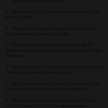
LABMEDYA 96. SAYIMIZ ÇIKTI...
Bilim İnsanları Canlı Hücrelerle Konuşabilen İlk Yapay
Nöronu Geliştirdi
Uzaydan Gelen Hayat: Ryugu Asteroitinde DNA ve
RNA Bileşenlerinin Tamamı Keşfedildi
Erken Çocukluk Döneminde Dijital Tehdit: Her 30
Dakikalık Ekran Süresi Konuşma Gecikmesi Riskini Yüzde
49 Artırıyor
Kanser Hücrelerini 24 Saatte Kök Hücreye Dönüştüren
Yeni Hidrojel Tedavide Ezberleri Bozuyor
Çinli Bilim İnsanlarının Geliştirdiği Ultra Hassas Optik
Saat Saniyenin Tanımını Kalıcı Olarak Değiştiriyor
Avustralyalı bir adam Kanserli Köpeğinin DNA'sını
ChatGPT ile Analiz Edip, özel bir aşı tasarlayarak