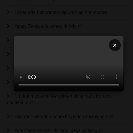
Lazerlerle Laboratuvarda Üretilen Antimadde
Yapay Zekaya Güvenebilir Miyiz?
Sadece Ekmek Yiyerek Yaşayabilir Miyiz?
×
Kimyada Araştırma Alanınızı Nasıl Değiştirirsiniz?
Hepa Filtreler Koronavirüse Karşı Etkili Mi?
Belirsizlik ve insan psikolojisi
Çift kat maskeler Gerçekten daha fazla Koruma
sağlıyor mu?
Hücreler ölümden sonra beyinde canlanıyor mu?
Yeme bozuklukları ile nasıl başa çıkacağız?