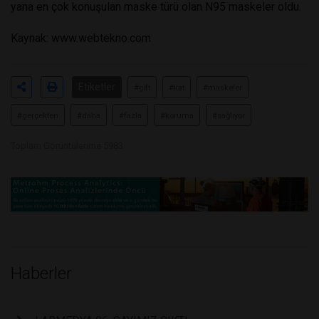
yana en çok konuşulan maske türü olan N95 maskeler oldu.
Kaynak: www.webtekno.com
Etiketler
#çift
#kat
#maskeler
#gerçekten
#daha
#fazla
#koruma
#sağlıyor
Toplam Görüntülenme 5983
Haberler