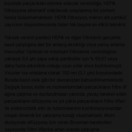
biyolojik parçacıkları elimine edecek verimliliğe, HEPA
filtrasyona alternatif olabilecek onaylanmış bir yöntem
henüz bulunmamaktadır. HEPA filtrasyon, mikron altı partikül
sayısının düşürülmesinde halen tek başına en etkili tekniktir.
Yüksek verimli partikül HEPA ve diğer filtrelerin gerçekte
nasıl çalıştığına dair bir anlayış eksikliği veya yanlış anlama
mevcuttur. Optimal ve minimum filtreleme verimliliğinin
yaklaşık 0,3 μm çapa sahip partiküller için % 99,97 veya
daha fazla etkinlikte olduğu uzun yıllar önce belirlenmiştir.
Virüsler ise ortalama olarak 100 nm (0,1 μm) boyutundadır.
Burada basit elek gibi bir davranıştan bahsedilmemektedir.
Değişik boyut, kütle ve momentumdaki parçacıkların filtre lif
ağına çarpma ve durdurulmaları yanında, yavaş hareket eden
parçacıkların difüzyonu ve zıt yüklü parçacıkların filtre lifleri
ile elektrostatik etki ile tutunmalarının kombinasyonundan
oluşan dinamik bir çarpışma tuzağı oluşmaktadır. Atom
düzeyinde difüzyona izin veren Brownian hareketleri
sayesinde filtre liflerine artan oranda çarpışma