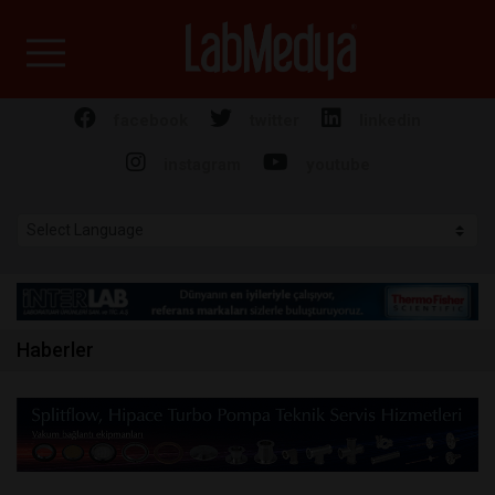
Labmedya - Laboratuv
facebook
twitter
linkedin
instagram
youtube
Haberler