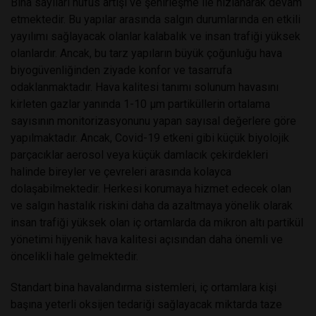
Bina sayıları nüfus artışı ve şehirleşme ile hızlanarak devam
etmektedir. Bu yapılar arasında salgın durumlarında en etkili
yayılımı sağlayacak olanlar kalabalık ve insan trafiği yüksek
olanlardır. Ancak, bu tarz yapıların büyük çoğunluğu hava
biyogüvenliğinden ziyade konfor ve tasarrufa
odaklanmaktadır. Hava kalitesi tanımı solunum havasını
kirleten gazlar yanında 1-10 μm partiküllerin ortalama
sayısının monitorizasyonunu yapan sayısal değerlere göre
yapılmaktadır. Ancak, Covid-19 etkeni gibi küçük biyolojik
parçacıklar aerosol veya küçük damlacık çekirdekleri
halinde bireyler ve çevreleri arasında kolayca
dolaşabilmektedir. Herkesi korumaya hizmet edecek olan
ve salgın hastalık riskini daha da azaltmaya yönelik olarak
insan trafiği yüksek olan iç ortamlarda da mikron altı partikül
yönetimi hijyenik hava kalitesi açısından daha önemli ve
öncelikli hale gelmektedir.
Standart bina havalandırma sistemleri, iç ortamlara kişi
başına yeterli oksijen tedariği sağlayacak miktarda taze