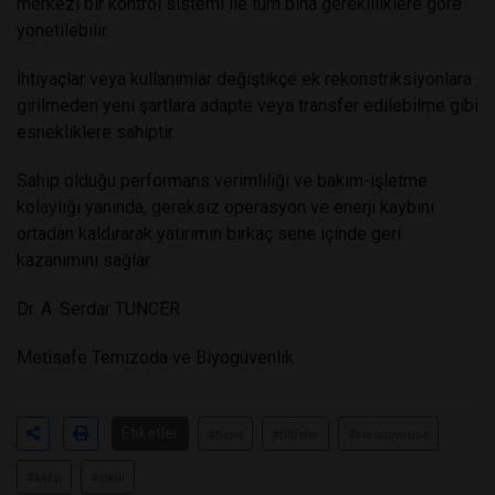
merkezi bir kontrol sistemi ile tüm bina gerekliliklere göre
yönetilebilir.
İhtiyaçlar veya kullanımlar değiştikçe ek rekonstriksiyonlara
girilmeden yeni şartlara adapte veya transfer edilebilme gibi
esnekliklere sahiptir.
Sahip olduğu performans verimliliği ve bakım-işletme
kolaylığı yanında, gereksiz operasyon ve enerji kaybını
ortadan kaldırarak yatırımın birkaç sene içinde geri
kazanımını sağlar.
Dr. A. Serdar TUNCER
Metisafe Temizoda ve Biyogüvenlik
Etiketler
#hepa
#filtreler
#koronavirüse
#karşı
#etkili