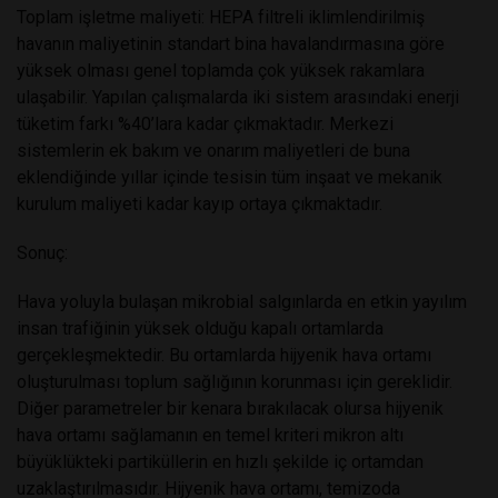
Toplam işletme maliyeti: HEPA filtreli iklimlendirilmiş
havanın maliyetinin standart bina havalandırmasına göre
yüksek olması genel toplamda çok yüksek rakamlara
ulaşabilir. Yapılan çalışmalarda iki sistem arasındaki enerji
tüketim farkı %40’lara kadar çıkmaktadır. Merkezi
sistemlerin ek bakım ve onarım maliyetleri de buna
eklendiğinde yıllar içinde tesisin tüm inşaat ve mekanik
kurulum maliyeti kadar kayıp ortaya çıkmaktadır.
Sonuç:
Hava yoluyla bulaşan mikrobial salgınlarda en etkin yayılım
insan trafiğinin yüksek olduğu kapalı ortamlarda
gerçekleşmektedir. Bu ortamlarda hijyenik hava ortamı
oluşturulması toplum sağlığının korunması için gereklidir.
Diğer parametreler bir kenara bırakılacak olursa hijyenik
hava ortamı sağlamanın en temel kriteri mikron altı
büyüklükteki partiküllerin en hızlı şekilde iç ortamdan
uzaklaştırılmasıdır. Hijyenik hava ortamı, temizoda