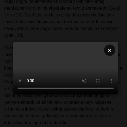
aşağı doğru itelenmekte ve tabana yakın hava emiş
menfezleri yardımı ile süpürülerek temizlenmektedir (Şekil
2c ve 2d). Özel tasarım hava çıkış difüzörleri kullanılarak
tavan bölgesinin tümünü süpürmek ve köşelerde oluşan
hava vortekslerini engelleyebilmek de mümkün olmaktadır
(Şekil 2d)
Merkezi havalandırma sistemlerinde hava hijyen kriteri
×
tavandan hava veriş ve tabana yakın hava emiş sağlandıktan
sonra iki şekilde karşılanabilir. Ana klima santrali çıkışına
konulacak HEPA filtre veya her odanın hava veriş menfezine
eklenecek olan son nokta HEPA filtreleri yerleşimi.
Uygulanabilecek her iki yöntemde de filtrelerin karşı direnç
artışı ve uzun mesafeli hava kanalları boyunca oluşacak
sızıntılar nedeniyle, genelde mevcut santrallerin gücü
yetmemektedir ve ek bir hava santraline veya kapasite
arttırımına ihtiyaç duyulacaktır. Ayrıca, merkezi sistemin
düzgün işletilmesi gelişmiş bir otomasyon ve merkezi
kontrol ünitesi gerektirmektedir.