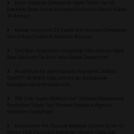
Erken Çocukluk Döneminde Dijital Tehdit: Her 30
Dakikalık Ekran Süresi Konuşma Gecikmesi Riskini Yüzde
49 Artırıyor
Kanser Hücrelerini 24 Saatte Kök Hücreye Dönüştüren
Yeni Hidrojel Tedavide Ezberleri Bozuyor
Çinli Bilim İnsanlarının Geliştirdiği Ultra Hassas Optik
Saat Saniyenin Tanımını Kalıcı Olarak Değiştiriyor
Avustralyalı bir adam Kanserli Köpeğinin DNA'sını
ChatGPT ile Analiz Edip, özel bir aşı tasarlayarak
köpeğinin kanserini tedavi etti.
200 Yıllık Yaşam Mümkün mü? Grönland Balinalarında
Keşfedilen "Süper Güç" Proteini Yaşlanma Algımızı
Kökünden Değiştiriyor
Dinozorların Yok Oluşuyla Başlayan Gizemli Evrim: 65
Milyon Yıllık Psilosibin Mantarları Modern Tıbba Işık