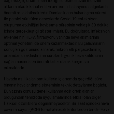
bağımsız, iç ortam insan trafiği ile orantılı uzun menzilli
aktarım olarak kabul edilen aerosol inhalasyonu salgınlarda
önemli rol alabilmektedir. Damlacıkların buharlaşma süresi
ile paralel yürütülen deneylerde Covid-19 enfeksiyon
oluşturma etkinliğini kaybetme süresinin yaklaşık 30 dakika
içinde gerçekleştiği gösterilmiştir. Bu doğrultuda, infeksiyon
etkenlerinin HEPA filtrasyonu yanında hava akımlarının
optimal yönetimi de önem kazanmaktadır. Bu çalışmaların
sonuçları göz önüne alınarak, mikron altı parçacıkların iç
ortamdan uzaklaştırılma süreleri hijyenik hava kalitesinin
sağlanmasında en önemli kriter olarak karşımıza
çıkmaktadır.
Havada asılı kalan partiküllerin iç ortamda geçirdiği süre
binanın havalandırma sisteminin teknik detaylarına bağlıdır.
Bu yazının konusu genel kullanma açık ortak alanlar
olduğundan temizoda uygulamalarında etkisi olan diğer
fiziksel özelliklere değinilmeyecektir. Bir saat içindeki hava
çevirim sayısı (ACH) temel alınacak kriterlerden biridir. Hava