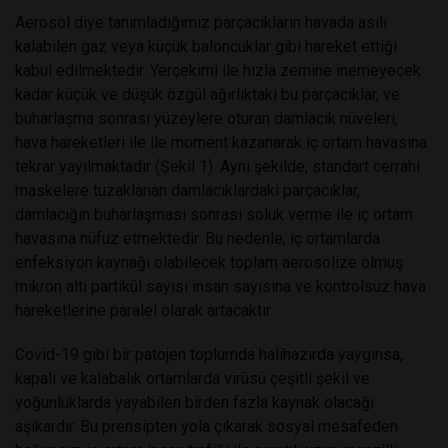
Aerosol diye tanımladığımız parçacıkların havada asılı
kalabilen gaz veya küçük baloncuklar gibi hareket ettiği
kabul edilmektedir. Yerçekimi ile hızla zemine inemeyecek
kadar küçük ve düşük özgül ağırlıktaki bu parçacıklar, ve
buharlaşma sonrası yüzeylere oturan damlacık nüveleri,
hava hareketleri ile ile moment kazanarak iç ortam havasına
tekrar yayılmaktadır (Şekil 1). Aynı şekilde, standart cerrahi
maskelere tuzaklanan damlacıklardaki parçacıklar,
damlacığın buharlaşması sonrası soluk verme ile iç ortam
havasına nüfuz etmektedir. Bu nedenle, iç ortamlarda
enfeksiyon kaynağı olabilecek toplam aerosolize olmuş
mikron altı partikül sayısı insan sayısına ve kontrolsüz hava
hareketlerine paralel olarak artacaktır.
Covid-19 gibi bir patojen toplumda halihazırda yaygınsa,
kapalı ve kalabalık ortamlarda virüsü çeşitli şekil ve
yoğunluklarda yayabilen birden fazla kaynak olacağı
aşikardır. Bu prensipten yola çıkarak sosyal mesafeden