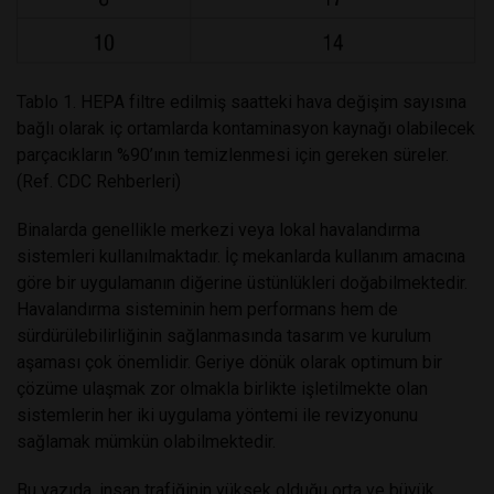
Tablo 1. HEPA filtre edilmiş saatteki hava değişim sayısına
bağlı olarak iç ortamlarda kontaminasyon kaynağı olabilecek
parçacıkların %90’ının temizlenmesi için gereken süreler.
(Ref. CDC Rehberleri)
Binalarda genellikle merkezi veya lokal havalandırma
sistemleri kullanılmaktadır. İç mekanlarda kullanım amacına
göre bir uygulamanın diğerine üstünlükleri doğabilmektedir.
Havalandırma sisteminin hem performans hem de
sürdürülebilirliğinin sağlanmasında tasarım ve kurulum
aşaması çok önemlidir. Geriye dönük olarak optimum bir
çözüme ulaşmak zor olmakla birlikte işletilmekte olan
sistemlerin her iki uygulama yöntemi ile revizyonunu
sağlamak mümkün olabilmektedir.
Bu yazıda, insan trafiğinin yüksek olduğu orta ve büyük