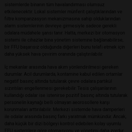
sistemlerde binanın tüm havalandırması olumsuz
etkilenecektir. Lokal sistemler münferit çalıştıklarından ve
filtre kompanzasyon mekanizmasına sahip olduklarından
alarm sistemlerinin devreye girmesiyle sadece gerekli
odalara müdahele şansı tanır. Hatta, merkezi bir otomasyon
sistemi ile cihazlar bina yönetim sistemine bağlanabilirse,
bir FFU başarısız olduğunda diğerleri bunu telafi etmek için
daha yüksek hava çevirim oranında çalıştırılabilir.
İç mekanlar arasında hava akım yönlendirilmesi gereken
durumlar. Acil durumlarda, kontamine kabul edilen ortamlar
negatif basınç altında tutularak çevre odalara partikül
sızıntıları engellenmesi gerekebilir. Tesis çalışanlarının
kullandığı odalar ise istenirse pozitif basınç altında tutularak
personelin kaynağı belli olmayan aeorosollere karşı
korunmaları arttırılabilir. Merkezi sistemde hava damperleri
ile odalar arasında basınç farkı yaratmak mümkündür. Ancak,
daha küçük bir dizi bölgeyi kontrol edebilen kolay uyumlu
FFU sistemlere göre otomasyonu ve yönetimi daha zordur.