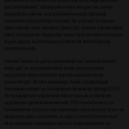
iklimlendirilmiş havanın bir kısmı oda içine dağıtılamadan
geri alınmaktadır. Tabana yakın hava verişler ise zemin
yüzeylerde yüksek viral konstantrasyonlu damlacık
nüvelerine oluşturdukları moment ile solunum bölgesini
daha yüksek riske atacaktır (Şekil 2b). Soluma yüksekliğine
yakın seviyelerde oluşturulan yatay hava akımlarının kişiden
kişiye çapraz kontaminasyon riskini de arttırabileceği
unutulmamalıdır.
Yüksek tavanlı ve geniş mekanlarda ise, tavanda birikimi
artan gaz ve ince partiküllerin tavan seviyesindeki
egzozlarla daha verimli bir şekilde uzaklaştırıldığı
gösterilmiştir. Bu tarz kalabalığın fazla olduğu büyük
salonlarda mimari ve hesaplamalı akışkanlar tekniği (CFD)
ile hesaplamalar yapılararak hibrid hava akış teknikleri
uygulaması gerektirebilmektedir. CFD modellemesi, bir
havalandırma çözümü inşa edilmeden önce proses, tesis ve
ekipmanın yanı sıra tedarik ve egzoz menfezlerinin hava
akışı modelleri üzerindeki etkisini değerlendirmek ve