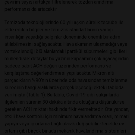
çevirim sayısı arttıkça filtrelenerek tozdan arındırma
performansı da artacaktır.
Temizoda teknolojilerinde 60 yılı aşkın sürelik tecrübe ile
elde edilen bilgiler ve temizlik standartlarının varlığı
insanlığın yaşadığı salgınlar döneminde önemli bir adım
atılabilmesini sağlayacaktır. Hava akımının ulaşmadığı veya
vortekslendiği ölü alanlardaki partikül süpürmeleri gibi ileri
mühendislik detaylar bu yazının kapsamını çok aşacağından
sadece sabit ACH değeri üzerinden performans ve
karşılaştıma değerlendirmesi yapılacaktır. Mikron altı
parçacıkların %90’nın üzerinde oda havasından temizlenme
süresinin hangi aralıklarda gerçekleşeceği ekteki tabloda
verilmiştir (Tablo 1). Bu tablo, Covid-19 gibi salgınlarda
ilgilenilen sürenin 30 dakika altında olduğunu düşünülürse
gereken ACH miktarı hakkında fikir vermektedir. Öte yandan,
etkili hava kontrolü için minimum havalandırma oranı, mimari
yapıya veya iç ortama bağlı olarak değişebilir. Genelde ev
ortamı gibi birçok binada mekanik havalandırma sistemleri