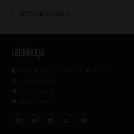
HİPOTİROİDİZM NEDİR?
Oğuzlar Mh. 1374. Sk 2/4 Balgat, Çankaya / Ankara
+90 312 342 22 45
+90 312 342 22 46
bilgi@labmedya.com