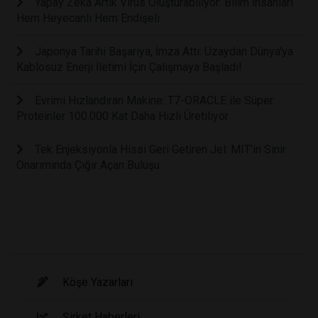
Yapay Zekâ Artık Virüs Oluşturabiliyor: Bilim İnsanları
Hem Heyecanlı Hem Endişeli
Japonya Tarihi Başarıya, İmza Attı: Uzaydan Dünya'ya
Kablosuz Enerji İletimi İçin Çalışmaya Başladı!
Evrimi Hızlandıran Makine: T7-ORACLE ile Süper
Proteinler 100.000 Kat Daha Hızlı Üretiliyor
Tek Enjeksiyonla Hissi Geri Getiren Jel: MIT’in Sinir
Onarımında Çığır Açan Buluşu
Köşe Yazarları
Şirket Haberleri