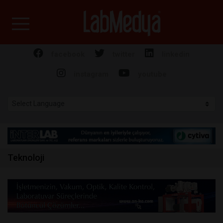
Labmedya - Laboratuv
facebook
twitter
linkedin
instagram
youtube
Teknoloji