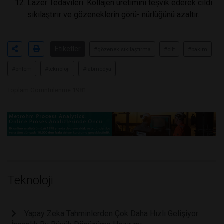
Lazer Tedavileri: Kollajen üretimini teşvik ederek cildi
sıkılaştırır ve gözeneklerin görü- nürlüğünü azaltır.
Etiketler
#gözenek sıkılaştırma
#cilt
#bakım
#önlem
#teknoloji
#labmedya
Toplam Görüntülenme 1981
Teknoloji
Yapay Zeka Tahminlerden Çok Daha Hızlı Gelişiyor: