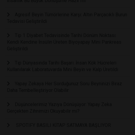
İnsanlık Bu Büyük Dönüşüme Hazır mı
Agresif Beyin Tümörlerine Karşı: Altın Parçacıklı Burun
Tedavisi Geliştirildi
Tip 1 Diyabet Tedavisinde Tarihi Dönüm Noktası:
Kendi Kendine İnsülin Üreten Biyoyapay Mini Pankreas
Geliştirildi
Tıp Dünyasında Tarihi Başarı: İnsan Kök Hücreleri
Kullanılarak Laboratuvarda Mini Beyin ve Kalp Üretildi
Yapay Zekaya Her Sorduğunuz Soru Beyninizi Biraz
Daha Tembelleştiriyor Olabilir
Düşüncelerimiz Yazıya Dönüşüyor: Yapay Zeka
Gerçekten Zihnimizi Okuyabilir mi?
SPOTIFY BASILI KİTAP SATMAYA BAŞLIYOR