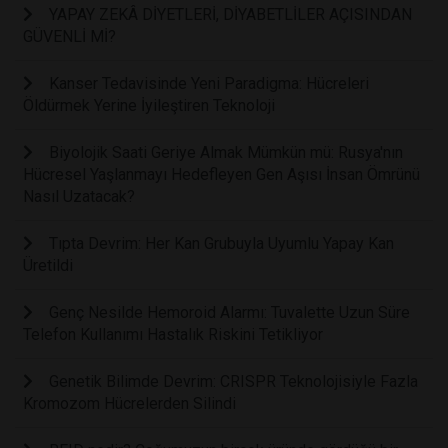
YAPAY ZEKÂ DİYETLERİ, DİYABETLİLER AÇISINDAN
GÜVENLİ Mİ?
Kanser Tedavisinde Yeni Paradigma: Hücreleri
Öldürmek Yerine İyileştiren Teknoloji
Biyolojik Saati Geriye Almak Mümkün mü: Rusya'nın
Hücresel Yaşlanmayı Hedefleyen Gen Aşısı İnsan Ömrünü
Nasıl Uzatacak?
Tıpta Devrim: Her Kan Grubuyla Uyumlu Yapay Kan
Üretildi
Genç Nesilde Hemoroid Alarmı: Tuvalette Uzun Süre
Telefon Kullanımı Hastalık Riskini Tetikliyor
Genetik Bilimde Devrim: CRISPR Teknolojisiyle Fazla
Kromozom Hücrelerden Silindi