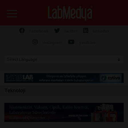
Labmedya - Laboratuv
facebook
twitter
linkedin
instagram
youtube
Teknoloji