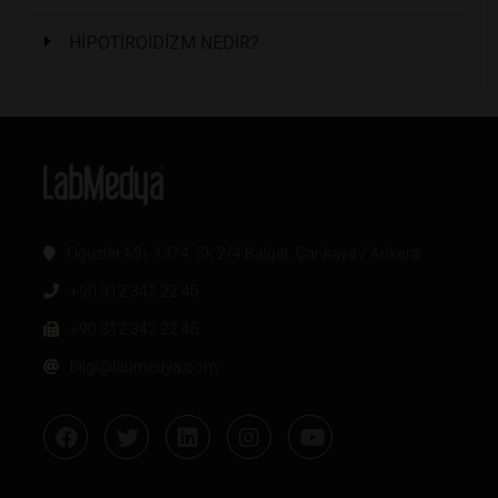
HİPOTİROİDİZM NEDİR?
Oğuzlar Mh. 1374. Sk 2/4 Balgat, Çankaya / Ankara
+90 312 342 22 45
+90 312 342 22 46
bilgi@labmedya.com