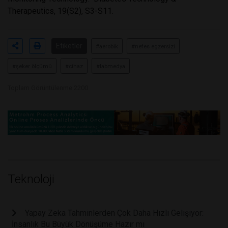
Therapeutics, 19(S2), S3-S11.
Etiketler
#aerobik
#nefes egzersizi
#şeker ölçümü
#cihaz
#labmedya
Toplam Görüntülenme 2200
Teknoloji
Yapay Zeka Tahminlerden Çok Daha Hızlı Gelişiyor:
İnsanlık Bu Büyük Dönüşüme Hazır mı