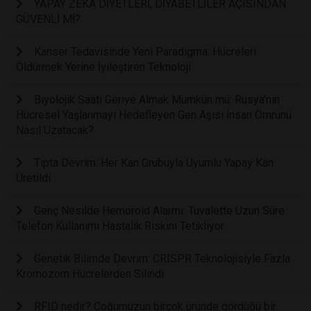
YAPAY ZEKÂ DİYETLERİ, DİYABETLİLER AÇISINDAN
GÜVENLİ Mİ?
Kanser Tedavisinde Yeni Paradigma: Hücreleri
Öldürmek Yerine İyileştiren Teknoloji
Biyolojik Saati Geriye Almak Mümkün mü: Rusya'nın
Hücresel Yaşlanmayı Hedefleyen Gen Aşısı İnsan Ömrünü
Nasıl Uzatacak?
Tıpta Devrim: Her Kan Grubuyla Uyumlu Yapay Kan
Üretildi
Genç Nesilde Hemoroid Alarmı: Tuvalette Uzun Süre
Telefon Kullanımı Hastalık Riskini Tetikliyor
Genetik Bilimde Devrim: CRISPR Teknolojisiyle Fazla
Kromozom Hücrelerden Silindi
RFID nedir? Çoğumuzun birçok üründe gördüğü bir