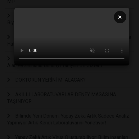
MI?
İnsan Beyin Hücreleri Doom Oynamayı Öğrendi:
×
Biyolojik Bilgisayarlarda Yeni Dönem
Uzmanlar Uyarıyor: Sürekli Çevrimiçi Yaşam Gençlerde
Hafıza, Dikkat ve Derin Düşünmeyi Zayıflatıyor
Bilim İnsanları Öğrenen Bir “YAPAY DİL” Geliştirdi: Tat
Alan ve Zamanla Daha İyi Tanıyan Bir Sistem
DOKTORUN YERİNİ Mİ ALACAK?
AKILLI LABORATUVARLAR DENEY MASASINA
TAŞINIYOR
Bilimde Yeni Dönem: Yapay Zeka Artık Sadece Analiz
Yapmıyor Artık Kendi Laboratuvarını Yönetiyor!
Yapay Zekâ Artık Virüs Oluşturabiliyor: Bilim İnsanları