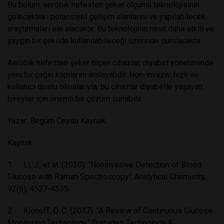
Bu bölüm, aerobik nefesten şeker ölçümü teknolojisinin
gelecekteki potansiyel gelişim alanlarını ve yapılabilecek
araştırmaları ele alacaktır. Bu teknolojinin nasıl daha etkili ve
yaygın bir şekilde kullanılabileceği üzerinde durulacaktır.
Aerobik nefesten şeker ölçen cihazlar, diyabet yönetiminde
yeni bir çağın kapılarını aralayabilir. Non-invaziv, hızlı ve
kullanıcı dostu olmalarıyla, bu cihazlar diyabetle yaşayan
bireyler için önemli bir çözüm sunabilir.
Yazar: Begüm Ceyda Kaynak
Kaynak:
1. Li, J., et al. (2020). "Noninvasive Detection of Blood
Glucose with Raman Spectroscopy." Analytical Chemistry,
92(6), 4527-4535.
2. Klonoff, D. C. (2017). "A Review of Continuous Glucose
Monitoring Technology." Diabetes Technology &