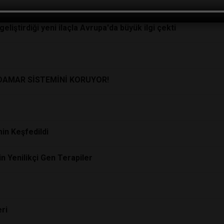
-DAMAR SİSTEMİNİ KORUYOR!
eliştirdiği yeni ilaçla Avrupa'da büyük ilgi çekti
-DAMAR SİSTEMİNİ KORUYOR!
in Keşfedildi
 Yenilikçi Gen Terapiler
eri