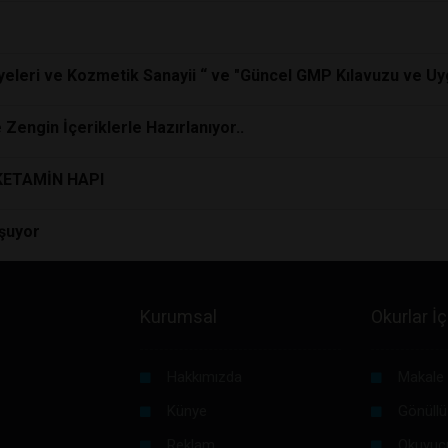
viyeleri ve Kozmetik Sanayii “ ve "Güncel GMP Kılavuzu ve 
Zengin İçeriklerle Hazırlanıyor..
KETAMİN HAPI
uşuyor
Kurumsal
Okurlar İç
Hakkımızda
Makale 
Künye
Gönüllü
Reklam
Okuyuc