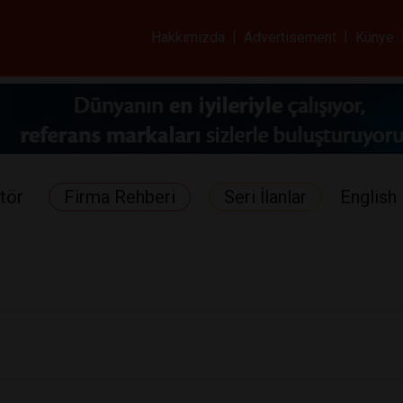
ar ve Sağlık Gazetes
Hakkımızda
|
Advertisement
|
Künye
tör
Firma Rehberi
Seri İlanlar
English 