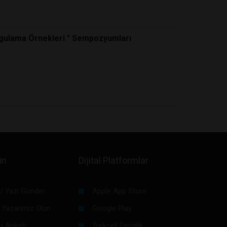
Uygulama Örnekleri " Sempozyumları
in
Dijital Platformlar
/ Yazı Gönder
Apple App Store
 Yazarımız Olun
Google Play
u Anketi
Turkcell Dergilik