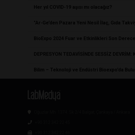
Her yıl COVID-19 aşısı mı olacağız?
"Ar-Ge’den Pazara Yeni Nesil İlaç, Gıda Tak
BioExpo 2024 Fuar ve Etkinlikleri Son Derece 
DEPRESYON TEDAVİSİNDE SESSİZ DEVRİM: 
Bilim – Teknoloji ve Endüstri Bioexpo’da Bul
Oğuzlar Mh. 1374. Sk 2/4 Balgat, Çankaya / Ankara
+90 312 342 22 45
+90 312 342 22 46