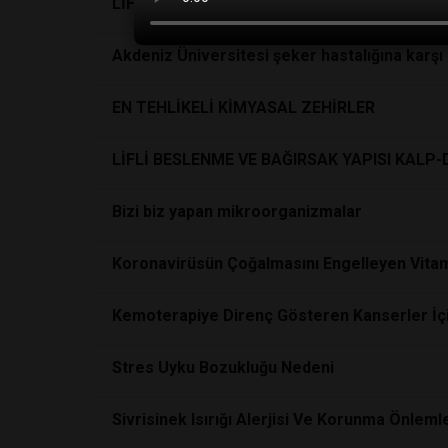
LİFLİ BESLENME VE BAĞIRSAK YAPISI KALP
Akdeniz Üniversitesi şeker hastalığına karşı g
EN TEHLİKELİ KİMYASAL ZEHİRLER
LİFLİ BESLENME VE BAĞIRSAK YAPISI KALP
Bizi biz yapan mikroorganizmalar
Koronavirüsün Çoğalmasını Engelleyen Vitam
Kemoterapiye Direnç Gösteren Kanserler İçin
Stres Uyku Bozukluğu Nedeni
Sivrisinek Isırığı Alerjisi Ve Korunma Önleml