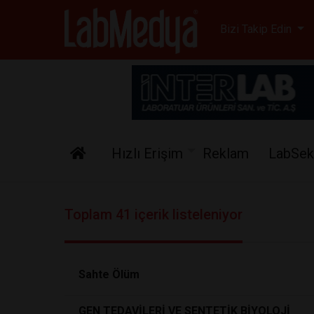
Labmedya - Laboratuv
Bizi Takip Edin
Hızlı Erişim
Reklam
LabSek
Toplam 41 içerik listeleniyor
Sahte Ölüm
GEN TEDAVİLERİ VE SENTETİK BİYOLOJİ