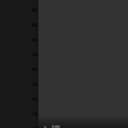
BIOEXPO Farmasötik Biyoteknoloji Paneline e
BIOEXPO ONLINE 7-9 NİSAN 2021’DE SEKT
Bioexpo online 1.784 Sektör profesyonelini 
Gerçekleşmeyen gelecek
BIOEXPO 2018 BİYOTEKNOLOJİ LABORATUVA
SGK, 18 ilacı geri ödeme listesine aldı
Biyoteknoloji alanında Türkiye'de yatırım hızl
19-21 Ekim 2022 – İstanbul Lütfi Kırdar BIO