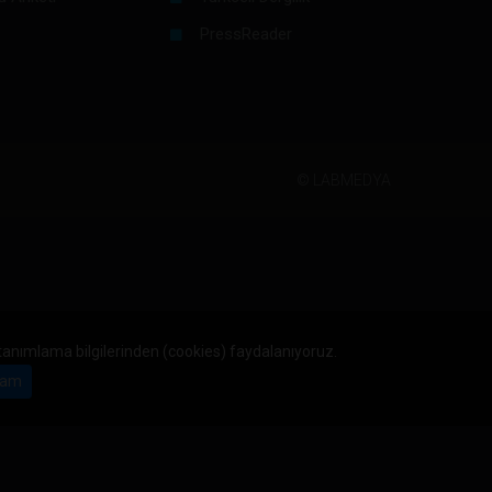
PressReader
©
LABMEDYA
 tanımlama bilgilerinden (cookies) faydalanıyoruz.
am