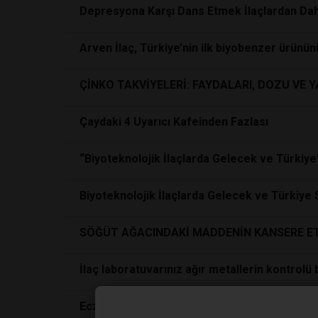
Depresyona Karşı Dans Etmek İlaçlardan Daha
Arven İlaç, Türkiye’nin ilk biyobenzer ürünün
ÇİNKO TAKVİYELERİ: FAYDALARI, DOZU VE Y
Çaydaki 4 Uyarıcı Kafeinden Fazlası
“Biyoteknolojik İlaçlarda Gelecek ve Türkiye
Biyoteknolojik İlaçlarda Gelecek ve Türki
SÖĞÜT AĞACINDAKİ MADDENİN KANSERE ET
İlaç laboratuvarınız ağır metallerin kontrolü b
Eczane dışı takviye ürün satışı insan sağlığını