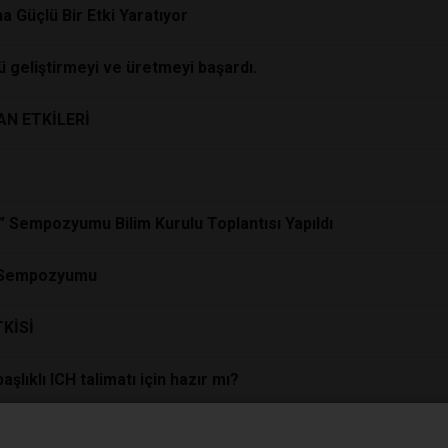
 Güçlü Bir Etki Yaratıyor
ü geliştirmeyi ve üretmeyi başardı.
AN ETKİLERİ
” Sempozyumu Bilim Kurulu Toplantısı Yapıldı
ye Sempozyumu
KİSİ
aşlıklı ICH talimatı için hazır mı?
 tehdit ediyor