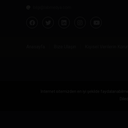
bilgi@labmedya.com
Anasayfa
Bize Ulaşın
Kişisel Verilerin Kor
İnternet sitemizden en iyi şekilde faydalanabilme
Diled